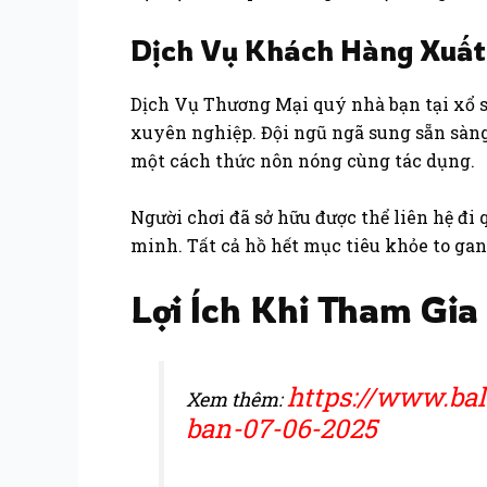
Dịch Vụ Khách Hàng Xuất
Dịch Vụ Thương Mại quý nhà bạn tại xổ s
xuyên nghiệp. Đội ngũ ngã sung sẵn sàng 
một cách thức nôn nóng cùng tác dụng.
Người chơi đã sở hữu được thể liên hệ đ
minh. Tất cả hồ hết mục tiêu khỏe to gan
Lợi Ích Khi Tham Gia
https://www.bal
Xem thêm:
ban-07-06-2025