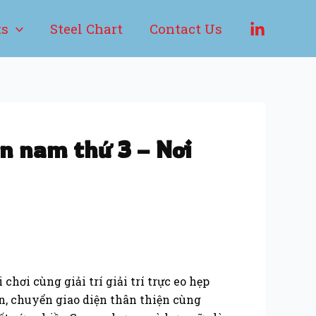
ts
Steel Chart
Contact Us
ền nam thứ 3 – Nơi
ơi cùng giải trí giải trí trực eo hẹp
, chuyển giao diện thân thiện cùng