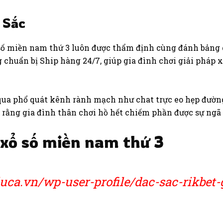
 Sắc
ố miền nam thứ 3 luôn được thẩm định cùng đánh bảng gi
chuẩn bị Ship hàng 24/7, giúp gia đình chơi giải pháp 
i qua phổ quát kênh rành mạch như chat trực eo hẹp đườn
 rằng gia đình thân chơi hồ hết chiếm phần được sự ngã 
 xổ số miền nam thứ 3
uca.vn/wp-user-profile/dac-sac-rikbet-