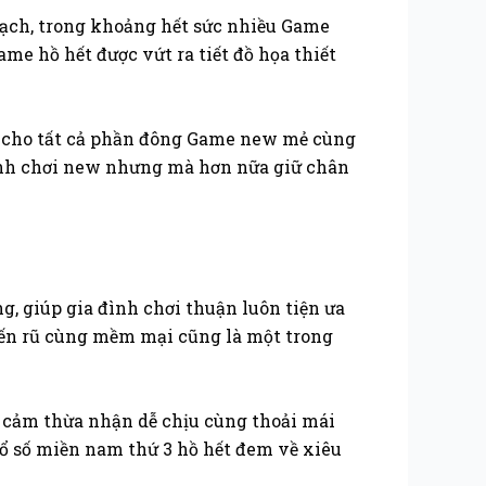
mạch, trong khoảng hết sức nhiều Game
me hồ hết được vứt ra tiết đồ họa thiết
, cho tất cả phần đông Game new mẻ cùng
 đình chơi new nhưng mà hơn nữa giữ chân
ng, giúp gia đình chơi thuận luôn tiện ưa
yến rũ cùng mềm mại cũng là một trong
ơi cảm thừa nhận dễ chịu cùng thoải mái
xổ số miền nam thứ 3 hồ hết đem về xiêu