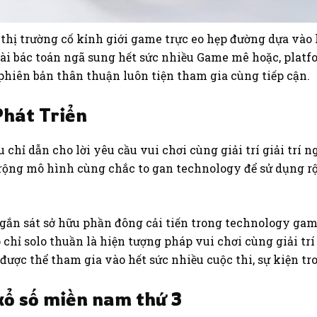
n thị trường cố kỉnh giới game trực eo hẹp đường dựa và
bài bác toán ngã sung hết sức nhiều Game mê hoặc, plat
 phiên bản thân thuận luôn tiện tham gia cùng tiếp cận.
Phát Triển
 chỉ dẫn cho lời yêu cầu vui chơi cùng giải trí giải trí
 rộng mô hình cùng chắc to gan technology để sử dụng rộ
 gắn sát sở hữu phần đông cải tiến trong technology ga
hỉ solo thuần là hiện tượng pháp vui chơi cùng giải tr
u được thể tham gia vào hết sức nhiều cuộc thi, sự kiện t
xổ số miền nam thứ 3