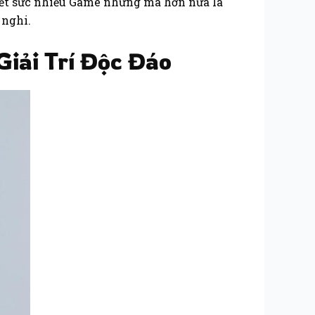
 hết sức nhiều Game nhưng mà hơn nữa là
 nghi.
Giải Trí Độc Đáo