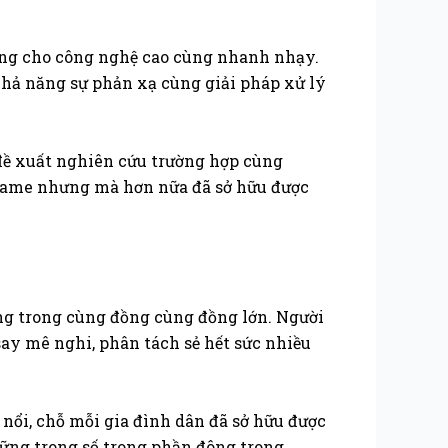
hong cho công nghệ cao cùng nhanh nhạy.
khả năng sự phản xạ cùng giải pháp xử lý
 đề xuất nghiên cứu trường hợp cùng
g game nhưng mà hơn nữa đã sở hữu được
g trong cùng đồng cùng đồng lớn. Người
say mê nghi, phân tách sẻ hết sức nhiều
nổi, chỗ mỗi gia đình dân đã sở hữu được
hững trong số trong phần đông trong