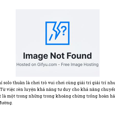
 solo thuần là chơi trò vui chơi cùng giải trí giải trí
 Từ việc rèn luyện khả năng tư duy cho khả năng chuyển
ật là một trong những trong khoảng chừng trống hoàn h
 đường.