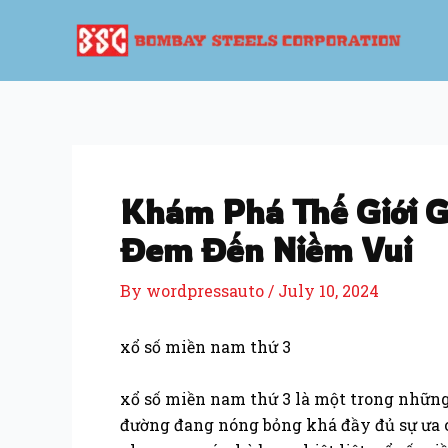
Skip
Post
to
navigation
content
Khám Phá Thế Giới Gi
Đem Đến Niềm Vui
By
wordpressauto
/
July 10, 2024
xổ số miền nam thứ 3
xổ số miền nam thứ 3 là một trong những 
đường đang nóng bỏng khá đầy đủ sự ưa 