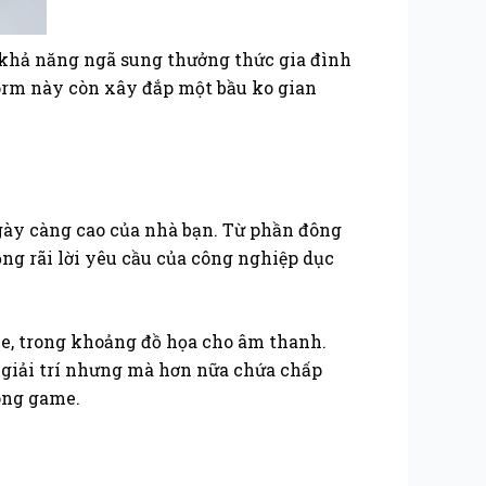
o khả năng ngã sung thưởng thức gia đình
form này còn xây đắp một bầu ko gian
 ngày càng cao của nhà bạn. Từ phần đông
ng rãi lời yêu cầu của công nghiệp dục
me, trong khoảng đồ họa cho âm thanh.
í giải trí nhưng mà hơn nữa chứa chấp
rong game.