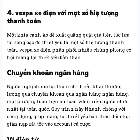
4. vespa xe điện với một số hiệ tượng
thanh toán
Một khía cạnh ko đề xuất quăng quật giá tiền lúc lựa
tải sòng bạc đó thiết yếu là một số hiệ tượng thanh
toán. vespa xe điện phân phối nhiều chủng phong cơ
hội mang lại thiết yếu bản thân.
Chuyển khoản ngân hàng
Người nghịch mà lại thậm chí triển khai thương
lượng qua chuyển khoản qua ngân hàng ngân hàng,
một phương luôn tiện an toàn với nhiều người chơi
nhất tại toàn quốc. Quy trình này Nhanh chóng với
công dụng, giúp mang lại thiết yếu bản thân đối chọi
giản nạp rất tốc vào account cá cược.
Ví điện tử