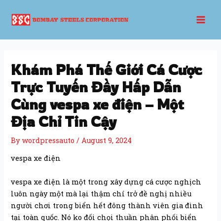
Skip
Post
Mai
to
navigation
Men
content
Khám Phá Thế Giới Cá Cược
Trực Tuyến Đầy Hấp Dẫn
Cùng vespa xe điện – Một
Địa Chỉ Tin Cậy
By
wordpressauto
/
August 9, 2024
vespa xe điện
vespa xe điện là một trong xây dựng cá cược nghịch
luôn ngày một mà lại thậm chí trở đề nghị nhiều
người chơi trong biển hết đông thành viên gia đình
tại toàn quốc. Nó ko đối chọi thuần phân phối biển