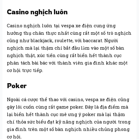
Casino nghịch luôn
Casino nghịch luôn tại vespa xe điện cung ứng
hưởng thụ chân thực nhất cùng rất một số trò nghịch
cũng như blackjack, roulette, với baccarat. Người
nghịch mà lại thậm chí bắt đầu làm vào một số bàn
nghịch thật, xúc tiến cùng rất biển hết thành cục
phân tách bài bác với thành viên gia đình khác một
cơ hội trực tiếp.
Poker
Ngoài cá cược thể thao với casino, vespa xe điện cũng
gây lôi cuốn cùng rất game poker. Đây là địa điểm mà
lại biển hết thành cục mê ưng ý poker mà lại thậm
chí thỏa sức biểu đạt kỹ năng nghịch của người trong
gia đình trên một số bàn nghịch nhiều chủng phong
cơ hội.