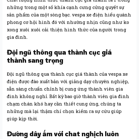
những trong một số khía cạnh cưng cửng quyết sự
sản phẩm của một sòng bạc. vespa xe điện hiểu quánh
phong cơ hội hình đó với nhường nhịn cũng như ko
xong xuôi xuôi cải thiện hình thức của người trong
gia đình.
Đội ngũ thông qua thành cục giá
thành sang trọng
Đội ngũ thông qua thành cục giá thành của vespa xe
điện được đào xuất bản với giảng dạy chuyên nghiệp,
sẵn sàng chuẩn chỉnh bị cung ứng thành viên gia
đình không nghỉ. Bất kỳ bao giờ thành viên gia đình
chạm chán khó hay cần thiết cung ứng, chúng ta
những mà lại thậm chí chọn kiếm ra sự cứu giúp
giúp kịp thời.
Đường dây ấm với chat nghịch luôn