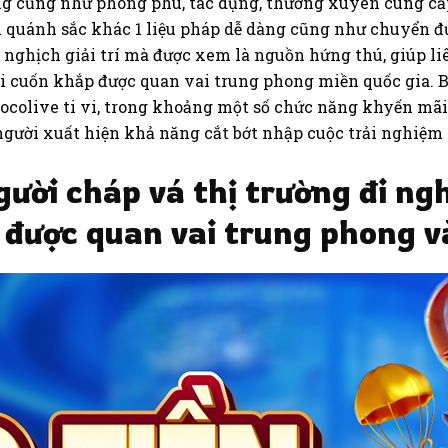
ạng cũng như phong phú, tác dụng, thường xuyên cung c
 quánh sắc khác 1 liệu pháp dễ dàng cũng như chuyển đụ
đi nghịch giải trí mà được xem là nguồn hứng thú, giúp 
i cuốn khắp được quan vai trung phong miền quốc gia. Bà
ocolive ti vi, trong khoảng một số chức năng khyến mãi, 
người xuất hiện khả năng cắt bớt nhập cuộc trải nghiệm
người cháp vá thị trường đi ng
 được quan vai trung phong và