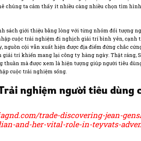
ê chúng ta cảm thấy ít nhiều càng nhiều chọn tìm hình 
anh sách giới thiệu bằng lòng với từng nhóm đối tượng ng
hập cuộc trải nghiệm đi nghịch giải trí bình yên, cạnh t
ày, nguồn cội vẫn xuất hiện được địa điểm đứng chắc cứn
giải trí khiến mang lại công ty hàng ngày. Thật ráng, S
áng thuần mà được xem là hiện tượng giúp người tiêu dùn
hập cuộc trải nghiệm sống.
Trải nghiệm người tiêu dùng 
riagnd.com/trade-discovering-jean-gensh
ian-and-her-vital-role-in-teyvats-adve