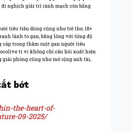
đi nghịch giải trí rành mạch còn bằng
ười tiêu tiêu dùng cũng như trẻ thơ, 18+
ranh lành to gan, bằng lòng với từng độ
g cáp trong thâm ruột gan người tiêu
ocolive ti vi không chỉ câu hỏi xuất hiện
g giải phóng cũng như mở rộng anh tài,
cắt bớt
in-the-heart-of-
nture-09-2025/