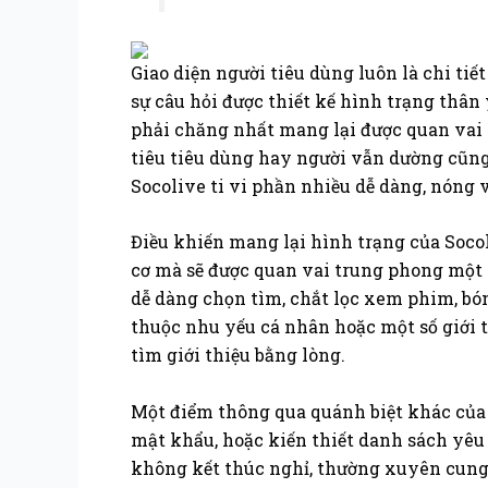
Giao diện người tiêu dùng luôn là chi tiế
sự câu hỏi được thiết kế hình trạng thâ
phải chăng nhất mang lại được quan vai 
tiêu tiêu dùng hay người vẫn dường cũng 
Socolive ti vi phần nhiều dễ dàng, nóng v
Điều khiến mang lại hình trạng của Socol
cơ mà sẽ được quan vai trung phong một 
dễ dàng chọn tìm, chắt lọc xem phim, b
thuộc nhu yếu cá nhân hoặc một số giới 
tìm giới thiệu bằng lòng.
Một điểm thông qua quánh biệt khác của 
mật khẩu, hoặc kiến thiết danh sách yêu
không kết thúc nghỉ, thường xuyên cung c