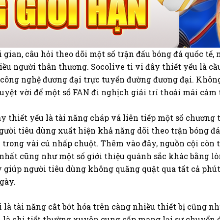
 gian, câu hỏi theo dõi một số trận đấu bóng đá quốc tế
iều người thân thương. Socolive ti vi đây thiết yếu là c
 công nghệ đương đại trực tuyến đường đương đại. Không
 tuyệt vời để một số FAN đi nghịch giải trí thoải mái cảm
y thiết yếu là tài năng cháp vá liên tiếp một số chương 
 Người tiêu dùng xuất hiện khả năng dõi theo trận bóng
ác trong vài cú nhấp chuột. Thêm vào đây, nguồn cội cò
nhất cũng như một số giới thiệu quánh sắc khác bằng lò
giúp người tiêu dùng không quăng quật qua tất cả phút 
gày.
 là tài năng cắt bớt hóa trên càng nhiều thiết bị cũng n
 là chi tiết thường xuyên cung cấp mang lại sự chuyển 