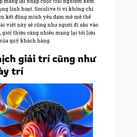
ấp mang lại nhập cuộc trải nghiệm xem
ng linh hoạt. Socolive ti vi không chỉ
liên kết đồng minh yêu đam mê mê thể
i viết này sẽ cũng như người đi sâu vào
giới thiệu càng nhiều mang lại tới liệu
 của quý khách hàng.
hịch giải trí cũng như
y trí