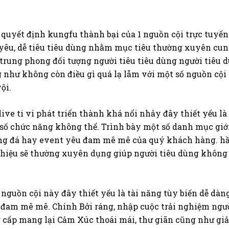
t quyết định kungfu thành bại của 1 nguồn cội trực tuyến
n yêu, dễ tiêu tiêu dùng nhằm mục tiêu thường xuyên cu
trung phong đối tượng người tiêu tiêu dùng người tiêu d
như không còn điều gì quá lạ lẫm với một số nguồn cội 
ội.
ive ti vi phát triển thành khá nổi nhảy đây thiết yếu là
số chức năng không thể. Trình bày một số danh mục giới
óng đá hay event yêu đam mê mê của quý khách hàng. hầ
thiệu sẽ thường xuyên dụng giúp người tiêu dùng không
nguồn cội này đây thiết yếu là tài năng tùy biến dễ dàn
 đam mê mê. Chính Bởi ráng, nhập cuộc trải nghiệm ngườ
ấp mang lại Cảm Xúc thoái mái, thư giãn cũng như giải 