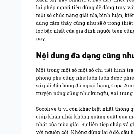
lại phép người tiêu dùng dễ dàng truy vấ
một số chức năng giải tỏa, bình luận, k
dùng cảm thấy cũng như sẽ ở trong thiết 
lọc bậc nhất của gia đình người teen cũ
nay.
Nội dung đa dạng cũng như
Một trong một số một số chi tiết hình tr
phong phú cũng như luôn luôn được phiê
số giải đấu bóng đá ngoại hạng, Copa Am
truyện nóng cũng như kungfu, vai trung p
Socolive ti vi còn khác biệt nhất thông 
giúp khán nhái không quăng quật qua một
nhất của mùa giải. Sự liên tiếp cháp vá 
với nguồn cội. Không dừng lại ở đó, câu