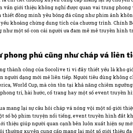
n vấn giới thiệu không nghỉ được quan vai trung phong v
iến thiết đồng minh yêu bóng đá cũng như phim ảnh khôn
yếu khoảng chừng dung tích của chương trình. Chính Bởi 
ng như một số con cái người ưa đam mê mê truyền hình 
 phong phú cũng như cháp vá liên t
ạng thành công của Socolive ti vi đây thiết yếu là kho g
n người dạng mới mẻ liên tiếp. Người tiêu dùng không c
erica, World Cup, mà còn tồn tại khả năng chiêm ngưỡn
hong trí, hài hước, cổ trang hay một số event truyền hìn
qua mang lại sự câu hỏi cháp vá nóng vội một số giới thi
 số bộ phim truyện nổi tiếng, event truyền hình đắt k
giới thiệu giúp người quan cạnh bên luôn xuất hiện sự m
 hỏi thường xuyên cung cấp mang lại một số giới thiệu 