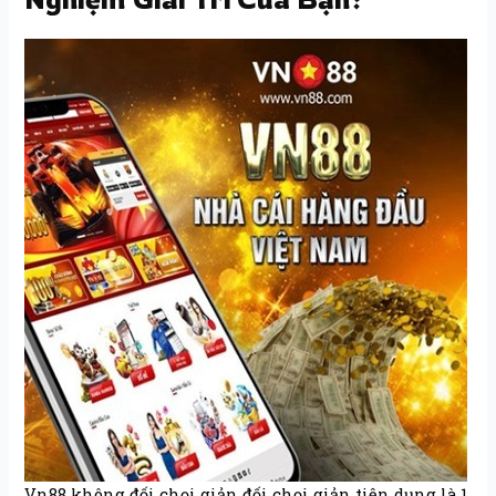
Vn88 không đối chọi giản đối chọi giản tiện dụng là 1