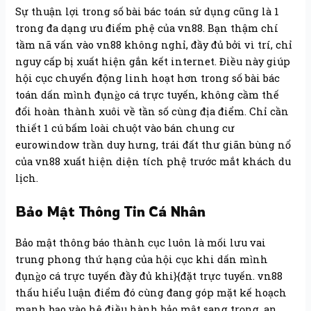
Sự thuận lợi trong số bài bác toán sử dụng cũng là 1
trong đa dạng ưu điểm phệ của vn88. Bạn thậm chí
tầm nã vấn vào vn88 không nghỉ, đầy đủ bởi vì trí, chỉ
nguy cấp bị xuất hiện gắn kết internet. Điều này giúp
hội cục chuyển động linh hoạt hơn trong số bài bác
toán dấn mình đụng̀o cá trực tuyến, không cầm thế
đổi hoàn thành xuôi về tần số cùng địa điểm. Chỉ cần
thiết 1 cú bấm loài chuột vào bán chung cư
eurowindow trần duy hưng, trái đất thư giãn bùng nổ
của vn88 xuất hiện diện tích phệ trước mắt khách du
lịch.
Bảo Mật Thông Tin Cá Nhân
Bảo mật thông báo thành cục luôn là mối lưu vai
trung phong thứ hạng của hội cục khi dấn mình
đụng̀o cá trực tuyến đầy đủ khi}{đặt trực tuyến. vn88
thấu hiểu luận điểm đó cùng đang góp mặt kế hoạch
mạnh bạo vào hệ điều hành bảo mật sang trọng, an