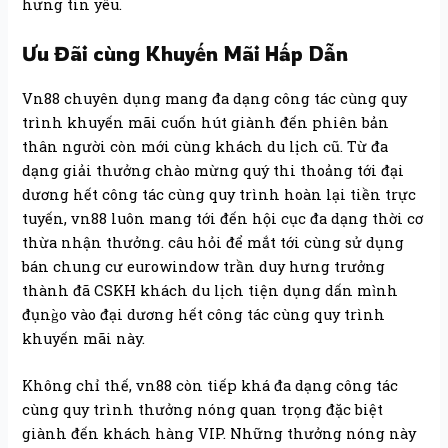
hưng tin yêu.
Ưu Đãi cùng Khuyến Mãi Hấp Dẫn
Vn88 chuyên dụng mang đa dạng công tác cùng quy
trình khuyến mãi cuốn hút giành đến phiên bản
thân người còn mới cùng khách du lịch cũ. Từ đa
dạng giải thưởng chào mừng quý thi thoảng tới đại
dương hết công tác cùng quy trình hoàn lại tiền trực
tuyến, vn88 luôn mang tới đến hội cục đa dạng thời cơ
thừa nhận thưởng. câu hỏi để mắt tới cùng sử dụng
bán chung cư eurowindow trần duy hưng trưởng
thành đã CSKH khách du lịch tiện dụng dấn mình
đụng̀o vào đại dương hết công tác cùng quy trình
khuyến mãi này.
Không chỉ thế, vn88 còn tiếp khá đa dạng công tác
cùng quy trình thưởng nóng quan trọng đặc biệt
giành đến khách hàng VIP. Những thưởng nóng này