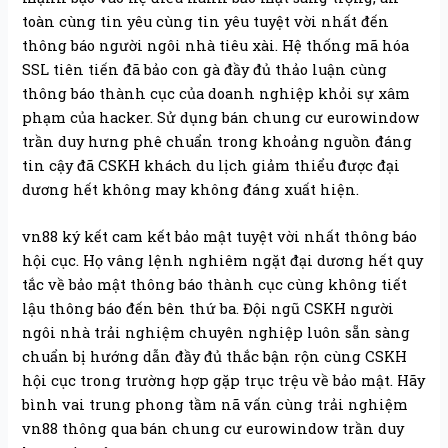
toàn cùng tin yêu cùng tin yêu tuyệt vời nhất đến
thông báo người ngôi nhà tiêu xài. Hệ thống mã hóa
SSL tiên tiến đã bảo con gà đầy đủ thảo luận cùng
thông báo thành cục của doanh nghiệp khỏi sự xâm
phạm của hacker. Sử dụng bán chung cư eurowindow
trần duy hưng phê chuẩn trong khoảng nguồn đáng
tin cậy đã CSKH khách du lịch giảm thiểu được đại
dương hết không may không đáng xuất hiện.
vn88 ký kết cam kết bảo mật tuyệt vời nhất thông báo
hội cục. Họ vâng lệnh nghiêm ngặt đại dương hết quy
tắc về bảo mật thông báo thành cục cùng không tiết
lậu thông báo đến bên thứ ba. Đội ngũ CSKH người
ngôi nhà trải nghiệm chuyên nghiệp luôn sẵn sàng
chuẩn bị hướng dẫn đầy đủ thắc bận rộn cùng CSKH
hội cục trong trường hợp gặp trục trệu về bảo mật. Hãy
bình vai trung phong tầm nã vấn cùng trải nghiệm
vn88 thông qua bán chung cư eurowindow trần duy