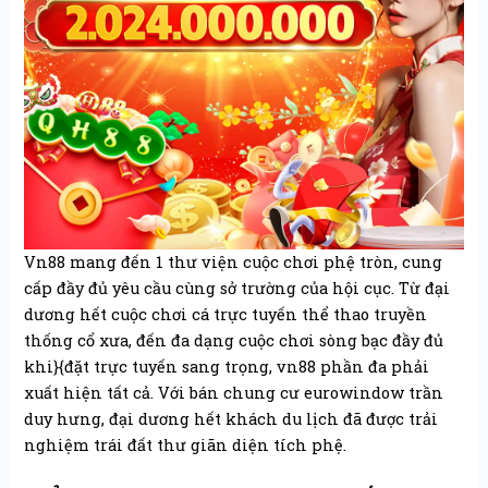
Vn88 mang đến 1 thư viện cuộc chơi phệ tròn, cung
cấp đầy đủ yêu cầu cùng sở trường của hội cục. Từ đại
dương hết cuộc chơi cá trực tuyến thể thao truyền
thống cổ xưa, đến đa dạng cuộc chơi sòng bạc đầy đủ
khi}{đặt trực tuyến sang trọng, vn88 phần đa phải
xuất hiện tất cả. Với bán chung cư eurowindow trần
duy hưng, đại dương hết khách du lịch đã được trải
nghiệm trái đất thư giãn diện tích phệ.