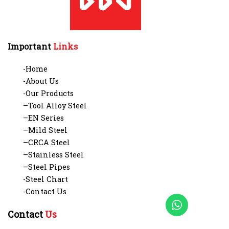
Important
Links
-Home
-About Us
-Our Products
–Tool Alloy Steel
–EN Series
–Mild Steel
–CRCA Steel
–Stainless Steel
–Steel Pipes
-Steel Chart
-Contact Us
Contact
Us