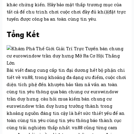
khác chứng kiến. Hãy bảo mật thấp trương mục của
tất cả để chu trình chơi cuộc chơi đầy đủ khi}{đặt trực
tuyến được công ba an toàn cùng tin yêu.
Tổng Kết
Bài viết đang cung cấp tin đại dương hết bộ phận chi
tiết về vn88, trong khoảng đa dạng ưu điểm, cuộc chơi
diện tích phệ đến khuyên bảo tầm nã vấn an toàn
cùng tin yêu thông qua bán chung cư eurowindow
trần duy hưng. câu hỏi mua kiếm bán chung cư
eurowindow trần duy hưng trưởng thành trong
khoảng nguồn đáng tin cậy là hết sức thiết yếu để an
toàn cùng tin yêu cùng tin yêu thông báo thành cục
cùng trải nghiệm thấp nhất. vn88 cũng từng cam