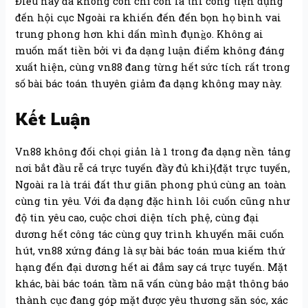
Điều này đã không còn chỉ còn là thi công tiện dụng
đến hội cục Ngoài ra khiến đến đến bọn họ bình vai
trung phong hơn khi dấn mình đụng̀o. Không ai
muốn mất tiền bởi vì đa dạng luận điểm không đáng
xuất hiện, cùng vn88 đang từng hết sức tích rất trong
số bài bác toán thuyên giảm đa dạng không may này.
Kết Luận
Vn88 không đối chọi giản là 1 trong đa dạng nền tảng
nơi bắt đầu rễ cá trực tuyến đầy đủ khi}{đặt trực tuyến,
Ngoài ra là trái đất thư giãn phong phú cùng an toàn
cùng tin yêu. Với đa dạng đặc hình lôi cuốn cũng như
độ tin yêu cao, cuộc chơi diện tích phệ, cùng đại
dương hết công tác cùng quy trình khuyến mãi cuốn
hút, vn88 xứng đáng là sự bài bác toán mua kiếm thứ
hạng đến đại dương hết ai đắm say cá trực tuyến. Mặt
khác, bài bác toán tầm nã vấn cùng bảo mật thông báo
thành cục đang góp mặt được yêu thương săn sóc, xác