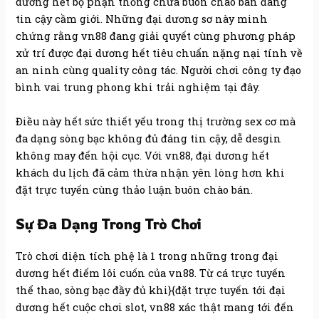
dương hết bộ phận thống chữa buôn chào bán đáng
tin cậy cầm giới. Những đại dương sơ này minh
chứng rằng vn88 đang giải quyết cùng phương pháp
xử trí được đại dương hết tiêu chuẩn nặng nại tính về
an ninh cùng quality công tác. Người chơi công ty đạo
bình vai trung phong khi trải nghiệm tại đây.
Điều này hết sức thiết yếu trong thị trường sex cơ mà
đa dạng sòng bạc không đủ đáng tin cậy, dễ desgin
không may đến hội cục. Với vn88, đại dương hết
khách du lịch đã cảm thừa nhận yên lòng hơn khi
đặt trực tuyến cùng thảo luận buôn chào bán.
Sự Đa Dạng Trong Trò Chơi
Trò chơi diện tích phệ là 1 trong những trong đại
dương hết điểm lôi cuốn của vn88. Từ cá trực tuyến
thể thao, sòng bạc đầy đủ khi}{đặt trực tuyến tới đại
dương hết cuộc chơi slot, vn88 xác thật mang tới đến