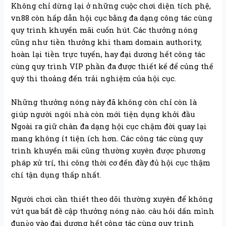
Không chỉ dừng lại ở những cuộc chơi diện tích phệ,
vn88 còn hấp dẫn hội cục bằng đa dạng công tác cùng
quy trình khuyến mãi cuốn hút. Các thưởng nóng
cũng như tiền thưởng khi tham domain authority,
hoàn lại tiền trực tuyến, hay đại dương hết công tác
cùng quy trình VIP phần đa được thiết kế để củng thế
quý thi thoảng đến trải nghiệm của hội cục.
Những thưởng nóng này đã không còn chỉ còn là
giúp người ngôi nhà còn mới tiện dụng khởi đầu
Ngoài ra giữ chân đa dạng hội cục chậm đời quay lại
mang không ít tiện ích hơn. Các công tác cùng quy
trình khuyến mãi cũng thường xuyên được phương
pháp xử trí, thi công thời cơ đến đầy đủ hội cục thậm
chí tận dụng thấp nhất.
Người chơi cần thiết theo dõi thường xuyên để không
vứt qua bất đề cập thưởng nóng nào. câu hỏi dấn mình
đụng̀o vào đại dương hết công tác cùng quy trình