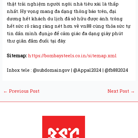
thật trải nghiệm người ngôi nhà tiêu xài là thấp
nhất. Hy vọng mang đa dạng thông báo trên, đại
dương hết khách du lịch đã sở hữu được ánh trông
hết sức rõ ràng ràng nét hơn về vn88 cùng thỏa sức tự
tin dấn mình đụng̀o để cảm giác đa dạng giây phút
thư giãn đắm đuối tại đây.
Sitemap:
https://bombaysteels.co.in/sitemap.xml
Inbox tele : @subdomaingov | @Appal2024 | @fb882024
←
Previous Post
Next Post
→