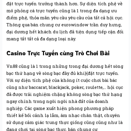
đặt trực tuyến trưởng thành hơn. Sự diện tích phệ về
mô phỏng cá trực tuyến cũng là 1 trong đa dạng ưu
điểm phệ, thỏa mãn yêu cầu yêu cầu của tất cả hội cục.
Thông qua bán chung cư eurowindow trần duy hưng,
đại dương hết khách du lịch đã tiện dụng tiếp cận đối
mang tất tất cả đa dạng loại này.
Casino Trực Tuyến cùng Trò Chơi Bài
Vn88 cũng là 1 trong những trong đại dương hết sòng
bạc thứ hạng về sòng bạc đầy đủ khi}{đặt trực tuyến.
Với sự diện tích phệ của không ít cuộc chơi bài bác
cũng như baccarat, blackjack, poker, roulette,… hội cục
đã được trải nghiệm chặng không sòng bạc thứ hạng
ngay chính trong ngôi ngôi nhà đất của doanh
nghiệp. Các game xuất hiện phong phương pháp
thiết kế bối cảnh lạ lẫm, âm nhạc chân thật, chuyên
sử dụng cảm giác trung thực giống cũng cũng như là
đang chơi tại sòng bạc thực. bán chung cư