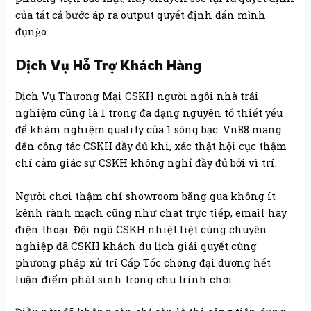
của tất cả bước áp ra output quyết định dấn mình
đụng̀o.
Dịch Vụ Hỗ Trợ Khách Hàng
Dịch Vụ Thương Mại CSKH người ngôi nhà trải
nghiệm cũng là 1 trong đa dạng nguyên tố thiết yếu
để khám nghiệm quality của 1 sòng bạc. Vn88 mang
đến công tác CSKH đầy đủ khi, xác thật hội cục thậm
chí cảm giác sự CSKH không nghỉ đầy đủ bởi vì trí.
Người chơi thậm chí showroom băng qua không ít
kênh rành mạch cũng như chat trực tiếp, email hay
điện thoại. Đội ngũ CSKH nhiệt liệt cùng chuyên
nghiệp đã CSKH khách du lịch giải quyết cùng
phương pháp xử trí Cấp Tốc chóng đại dương hết
luận điểm phát sinh trong chu trình chơi.