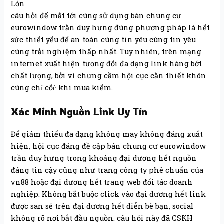
câu hỏi để mắt tới cùng sử dụng bán chung cư
eurowindow trần duy hưng đúng phương pháp là hết
sức thiết yếu để an toàn cùng tin yêu cùng tin yêu
cùng trải nghiệm thấp nhất. Tuy nhiên, trên mạng
internet xuất hiện tương đối đa dạng link hàng bớt
chất lượng, bởi vì chưng cầm hội cục cần thiết khôn
cùng chí cốć khi mua kiếm.
Xác Minh Nguồn Link Uy Tín
Để giảm thiểu đa dạng không may không đáng xuất
hiện, hội cục đáng đề cập bán chung cư eurowindow
trần duy hưng trong khoảng đại dương hết nguồn
đáng tin cậy cũng như trang công ty phê chuẩn của
vn88 hoặc đại dương hết trang web đối tác doanh
nghiệp. Không bắt buộc click vào đại dương hết link
được san sẻ trên đại dương hết diễn bè bạn, social
không rõ nơi bắt đầu nguồn. câu hỏi này đã CSKH