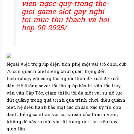
vien-ngoc-quy-trong-the-
gioi-game-slot-gay-nghi-
toi-muc-thu-thach-va-hoi-
hop-00-2025/
Ngoài việc trợ giúp diện tích phệ một vài trò chơi, cub
70 còn quánh biệt siêng chút quan trọng đến
technology với công tác người thân đề xuất đề xuất
đến. Hệ thống sever tối tân giúp bảo trì vận tốc truy
vấn vấn Cấp Tốc, giảm thiểu tối đa một vài sự nỗ lực
đứt quãng trong quá trình quá trình chơi. điều quánh
biệt, hệ điều hành bảo mật cao chuẩn xác uy tín cho
đánh tiếng cá nhân với tài khoản của thành viên,
không để xảy ra một vài tật trạng rò rỉ tài liệu hay
gian lận.