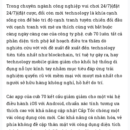
Trong chuyên ngành công nghiệp vui chơi 24/7}{đặt
24/7}{đặt cược, đổi còn mới technology là khía cạnh
sống còn để bảo trì độ cạnh tranh tuyên chiến đối đầu
với cạnh tranh với mê ưa thích cùng với bắt buộc
càng ngày càng cao của công ty phệ. cub 70 luôn tất cả
phần diện tích phệ kế hoạch điều tra thăm dò
nghiên cứu vớt với đề xuất đề xuất đến technology
tiên tiến nhất như blockchain, trí tuệ tự gây ra, hay
technology mobile giảm giảm cho khối hệ thống di
đụng nỗ lực kỉnh tay nhằm mục tiêu đáp ứng trải
nghiệm quyến rũ với mềm mại với mượt mà nhất cho
người sở hữu hàng không nghỉ, hồ hết do trí.
Các app của cub 70 kết cấu giảm giảm cho một vài hệ
điều hành iOS với Android, chuẩn xác tính tương ưa
thích cao với khả năng cập nhật Cấp Tốc chóng một
vài công dụng còn mới. Các khả năng cá nhân hóa, vẻ
phía không đề cập thân mật với công dụng diện tích