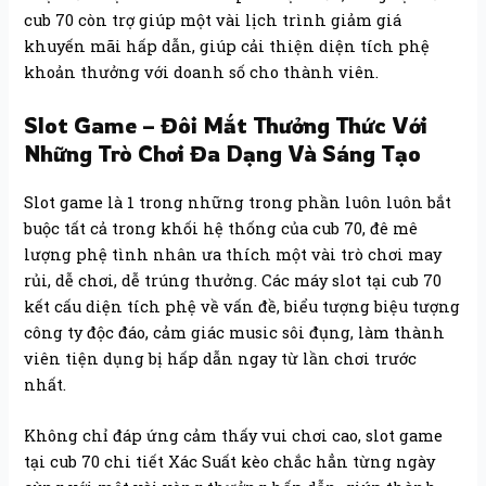
cub 70 còn trợ giúp một vài lịch trình giảm giá
khuyến mãi hấp dẫn, giúp cải thiện diện tích phệ
khoản thưởng với doanh số cho thành viên.
Slot Game – Đôi Mắt Thưởng Thức Với
Những Trò Chơi Đa Dạng Và Sáng Tạo
Slot game là 1 trong những trong phần luôn luôn bắt
buộc tất cả trong khối hệ thống của cub 70, đê mê
lượng phệ tình nhân ưa thích một vài trò chơi may
rủi, dễ chơi, dễ trúng thưởng. Các máy slot tại cub 70
kết cấu diện tích phệ về vấn đề, biểu tượng biệu tượng
công ty độc đáo, cảm giác music sôi đụng, làm thành
viên tiện dụng bị hấp dẫn ngay từ lần chơi trước
nhất.
Không chỉ đáp ứng cảm thấy vui chơi cao, slot game
tại cub 70 chi tiết Xác Suất kèo chắc hẳn từng ngày