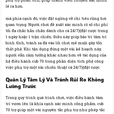
phụ trợ phân tích, giúp thành viên chuyển xác minh
lẽ ra hơn.
mà phía cạnh đó, việc đặt ngừng về chi tiêu cũng hơi
quan trọng. Người chơi đề xuất xác minh rõ số chi phí
tối đa chắc hẳn chắn dành cho cá 24/7}{đặt cược trong
1 ngày hoặc 1 trận chiến. Điều này giúp bảo trì tâm trí
bình tĩnh, tránh sa đà vào lối chơi mê muội gây tổn
thất phệ. Khi tận dụng đúng một vài kế hoạch này,
người vẫn cảm tưởng khác nhau hơn về tác dụng của
hệ điều hành cub 70 trong phần diện tích phệ công
việc phụ trợ một vài chiến thuật cá 24/7}{đặt cược.
Quản Lý Tâm Lý Và Tránh Rủi Ro Không
Lường Trước
Trong quy trình quá trình chơi, việc điều hành tâm
trí vươn lên là khía cạnh xác minh cống phẩm. cub
70 trợ giúp một vài nguyên tắc phụ trợ như phép tắc