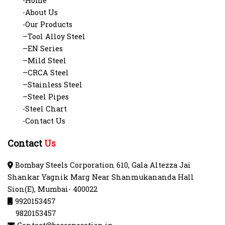
-Home
-About Us
-Our Products
–Tool Alloy Steel
–EN Series
–Mild Steel
–CRCA Steel
–Stainless Steel
–Steel Pipes
-Steel Chart
-Contact Us
Contact
Us
Bombay Steels Corporation 610, Gala Altezza Jai
Shankar Yagnik Marg Near Shanmukananda Hall
Sion(E), Mumbai- 400022
9920153457
9820153457