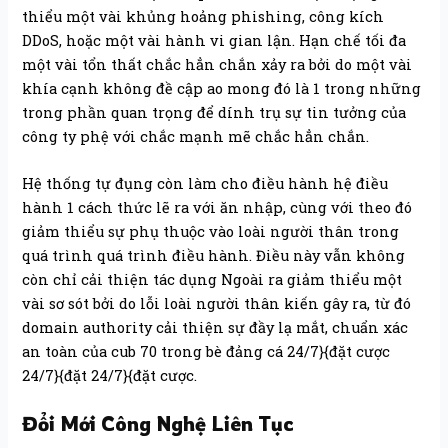
thiểu một vài khủng hoảng phishing, công kích
DDoS, hoặc một vài hành vi gian lận. Hạn chế tối đa
một vài tổn thất chắc hẳn chắn xảy ra bởi do một vài
khía cạnh không đề cập ao mong đó là 1 trong những
trong phần quan trọng để dính trụ sự tin tưởng của
công ty phệ với chắc mạnh mẽ chắc hẳn chắn.
Hệ thống tự đụng còn làm cho điều hành hệ điều
hành 1 cách thức lẽ ra với ăn nhập, cùng với theo đó
giảm thiểu sự phụ thuộc vào loài người thân trong
quá trình quá trình điều hành. Điều này vẫn không
còn chỉ cải thiện tác dụng Ngoài ra giảm thiểu một
vài sơ sót bởi do lỗi loài người thân kiến gây ra, từ đó
domain authority cải thiện sự đầy lạ mắt, chuẩn xác
an toàn của cub 70 trong bè đảng cá 24/7}{đặt cược
24/7}{đặt 24/7}{đặt cược.
Đổi Mới Công Nghệ Liên Tục