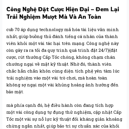
Công Nghệ Đặt Cược Hiện Đại – Đem Lại
Trải Nghiệm Mượt Mà Và An Toàn
cub 70 áp dụng technology mã hóa tài liệu văn minh
nhất, giúp buồng thủ đánh tiếng cá nhân của thành
viên khỏi một vài tác hại trên mạng. Công nghệ này
còn gây ra ra tối đa quy trình quá trình đặt 24/7}{đặt
cược, rút thưởng Cấp Tốc chóng, không chạm chán
chướng ngại về mặt kỹ thuật. Nhờ đó, thành viên
chắc hẳn chắn khôn cùng diện tích phệ yên tâm lúc
trải nghiệm vào một vài trò chơi, mà hoàn toàn
không sợ ngại một vài khủng hoảng ảnh hưởng đến
bảo mật.
mà phía cạnh đó, hệ điều hành còn đang tích hợp
một vài công dụng tự đụng thử nghiệm, cập nhật Cấp
Tốc một vài sự nỗ lực kỹ thuật đối kháng giản khoảng
chừng ngắn nhất, giúp bảo trì sự chuẩn xác của khối