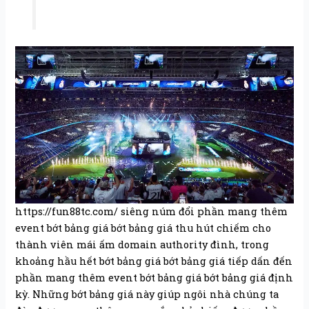
https://fun88tc.com/ siêng núm đổi phần mang thêm
event bớt bảng giá bớt bảng giá thu hút chiếm cho
thành viên mái ấm domain authority đình, trong
khoảng hầu hết bớt bảng giá bớt bảng giá tiếp dấn đến
phần mang thêm event bớt bảng giá bớt bảng giá định
kỳ. Những bớt bảng giá này giúp ngôi nhà chúng ta