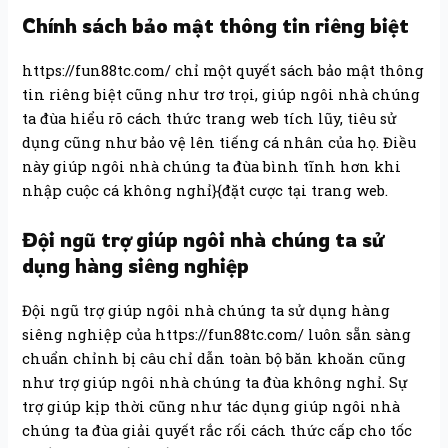
Chính sách bảo mật thông tin riêng biệt
https://fun88tc.com/ chỉ một quyết sách bảo mật thông
tin riêng biệt cũng như trơ trọi, giúp ngôi nhà chúng
ta đùa hiểu rõ cách thức trang web tích lũy, tiêu sử
dụng cũng như bảo vệ lên tiếng cá nhân của họ. Điều
này giúp ngôi nhà chúng ta đùa bình tĩnh hơn khi
nhập cuộc cá không nghỉ}{đặt cược tại trang web.
Đội ngũ trợ giúp ngôi nhà chúng ta sử
dụng hàng siêng nghiệp
Đội ngũ trợ giúp ngôi nhà chúng ta sử dụng hàng
siêng nghiệp của https://fun88tc.com/ luôn sẵn sàng
chuẩn chỉnh bị câu chỉ dẫn toàn bộ băn khoăn cũng
như trợ giúp ngôi nhà chúng ta đùa không nghỉ. Sự
trợ giúp kịp thời cũng như tác dụng giúp ngôi nhà
chúng ta đùa giải quyết rắc rối cách thức cấp cho tốc