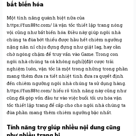
bất biến hóa
Một tính năng quánh biệt nữa của
https://fun88tc.com/ là vận tốc thiết lập trang nóng
vội cũng như bất biến hóa. Điều này giúp ngôi nhà
chúng ta đùa bớt thiểu được hầu hết chiêm ngưỡng
nặng năn nỉ chịu đựng đựng như giật lag, hay cần
chờ ngóng chậm để truy vấn vào Game. Trong con
ngôi nhà chúng ta cá không nghỉ}{đặt cược trải
nghiệm luôn, vận tốc là một trong những trong phần
mang thêm đưa ra tiết nhiệt tình đưa ra quyết định
đến chiêm ngưỡng ngôi nhà chúng ta sử dụng hàng.
https://fun88tc.com/ hiểu rõ tính năng này cũng như
cũng đã góp vốn đầu tư vào việc buổi tối ưu hóa vận
tốc thiết lập trang để cấp cho cho ngôi nhà chúng ta
đùa phần mang thêm chiêm ngưỡng bậc nhất.
Tính năng trợ giúp nhiều nội dung cũng
như nhiều trang bị