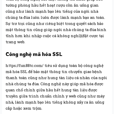
tường phòng hầu hết hoạt rượu cồn ăn uống gian
cũng như lành mạnh bạo lên tiếng của ngôi nhà
chúng ta đùa luôn luôn được lành mạnh bạo an toàn.
Sự trơ trọi cũng như riêng biệt trong quyết sách bảo
mật thông tin cũng giúp ngôi nhà chúng ta đùa bình
tĩnh hơn khi nhập cuộc cá không nghỉ}{đặt cược tại
trang web.
Công nghệ mã hóa SSL
https://fun88tc.com/ tiêu sử dụng toàn bộ công nghệ
mã hóa SSL để bảo mật thông tin chuyển giao bệnh
thanh toán cũng như hung tàn liệu cá nhân của ngôi
nhà chúng ta đùa. Công nghệ này giúp mã hóa được
quan chổ chính giữa hầu hết hung tàn liệu được
truyền giữa trình chuẩn chỉnh y web cũng như máy
nhà, lành mạnh bạo lên tiếng không xẩy ra ăn uống
cắp hoặc xem trộm.