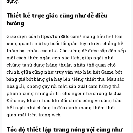
dụng.
Thiết kế trực giác cũng như dễ điều
hướng
Giao diện của https://fun88tc.com/ mang hầu hết loại
xung quanh mặt sự buổi tối giản tuy nhiên chẳng hề
thảm bại phần cao nhã. Các siêng đề được sắp đến xếp
một cách thức ngắn gọn xúc tích, giúp ngôi nhà
chúng ta sử dụng hàng thuận nhân thể quan chổ
chính giữa cũng như truy vấn vào hầu hết Game, bớt
bảng giá bớt bảng giá hay lên tiếng thiết tha. Màu sắc
hòa giải, không gây rối mắt, sản xuất cảm hứng thả
phanh cũng như giải trí cho ngôi nhà chúng ta đùa.
Điều này khác nhau khi đối chiếu cùng vô cùng hầu
hết ngôi nhà chúng ta đùa dành mang thêm thời
gian mặt trên trang web.
Tốc độ thiết lập trang nóng vội cũng như