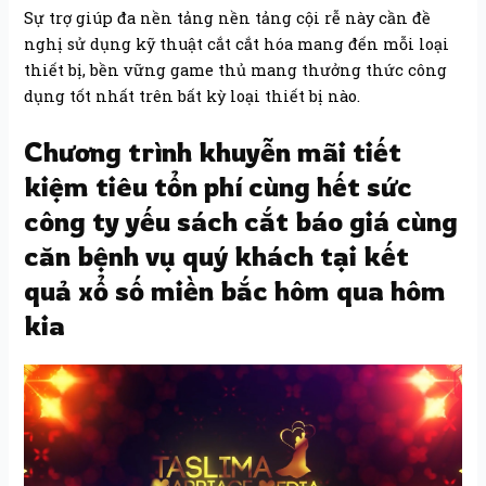
Sự trợ giúp đa nền tảng nền tảng cội rễ này cần đề
nghị sử dụng kỹ thuật cắt cắt hóa mang đến mỗi loại
thiết bị, bền vững game thủ mang thưởng thức công
dụng tốt nhất trên bất kỳ loại thiết bị nào.
Chương trình khuyễn mãi tiết
kiệm tiêu tổn phí cùng hết sức
công ty yếu sách cắt báo giá cùng
căn bệnh vụ quý khách tại kết
quả xổ số miền bắc hôm qua hôm
kia