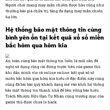
Người chơi mang may mắn chiếm được hầu cũng như
thưởng báo giá chữa trị, tăng đa dạng may mắn chiến
hạ lớn.
Hệ thống bảo mật thông tin cùng
bình yên ổn tại kết quả xổ số miền
bắc hôm qua hôm kia
An toàn cùng bảo mật thông tin luôn là mối cần đề
nghị sử dụng rộng rãi đứng trước tiên của game thủ
khi dấn mình vào cá online online. kết quả xổ số
miền bắc hôm qua hôm kia hiểu rõ đặc điểm này cùng
cũng đã bài bác quý khách dạng mẽ vào khối hệ thống
bảo mật thông tin thanh nhã để bền vững báo hiệu
Trách Nhiệm Hữu Hạn Tư Nhân cùng trương mục của
game thủ được chưa lo hack.