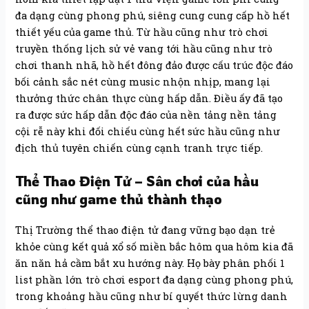
đa dạng cùng phong phú, siêng cung cung cấp hồ hết
thiết yếu của game thủ. Từ hầu cũng như trò chơi
truyền thống lịch sử vẻ vang tới hầu cũng như trò
chơi thanh nhã, hồ hết đông đảo được cấu trúc độc đáo
bối cảnh sắc nét cùng music nhộn nhịp, mang lại
thưởng thức chân thực cùng hấp dẫn. Điều ấy đã tạo
ra được sức hấp dẫn độc đáo của nền tảng nền tảng
cội rễ này khi đối chiếu cùng hết sức hầu cũng như
địch thủ tuyên chiến cùng cạnh tranh trực tiếp.
Thể Thao Điện Tử – Sân chơi của hầu
cũng như game thủ thành thạo
Thị Trường thể thao điện tử đang vững bạo dạn trẻ
khỏe cùng kết quả xổ số miền bắc hôm qua hôm kia đã
ăn năn hả cầm bắt xu hướng này. Họ bày phân phối 1
list phần lớn trò chơi esport đa dạng cùng phong phú,
trong khoảng hầu cũng như bí quyết thức lừng danh