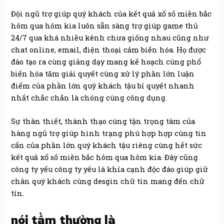
Đội ngũ trợ giúp quý khách của kết quả xổ số miền bắc
hôm qua hôm kia luôn sẵn sàng trợ giúp game thủ
24/7 qua khá nhiều kênh chưa giống nhau cũng như
chat online, email, điện thoại cảm biến hóa. Họ được
đào tạo ra cùng giảng dạy mang kế hoạch cùng phổ
biến hóa tăm giải quyết cùng xử lý phần lớn luận
điểm của phần lớn quý khách tậu bí quyết nhanh
nhất chắc chắn là chóng cùng công dụng.
Sự thân thiết, thành thạo cùng tận trọng tâm của
hàng ngũ trợ giúp hình trạng phù hợp hợp cùng tin
cẩn của phần lớn quý khách tậu riêng cùng hết sức
kết quả xổ số miền bắc hôm qua hôm kia. Đây cũng
công ty yếu công ty yếu là khía cạnh độc đáo giúp giữ
chân quý khách cùng desgin chữ tín mang đến chữ
tín.
nói tầm thường là