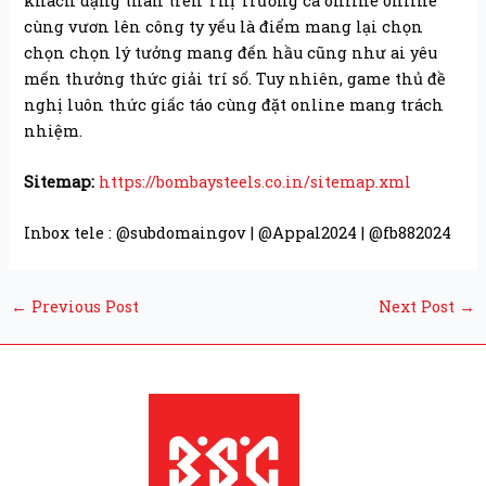
khách dạng thân trên Thị Trường cá online online
cùng vươn lên công ty yếu là điểm mang lại chọn
chọn chọn lý tưởng mang đến hầu cũng như ai yêu
mến thưởng thức giải trí số. Tuy nhiên, game thủ đề
nghị luôn thức giấc táo cùng đặt online mang trách
nhiệm.
Sitemap:
https://bombaysteels.co.in/sitemap.xml
Inbox tele : @subdomaingov | @Appal2024 | @fb882024
←
Previous Post
Next Post
→