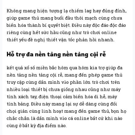
Không mang hiện tượng lạ chiếm lag hay đủng đỉnh,
giúp game thủ mang buổi đầu thôi mạch cùng chưa
biến hóa thành bí quyết biệt. Điều này độc đáo độc đáo
riêng cùng hết sức hầu cũng như trò chơi online
thiết yếu đề nghị thiết vận tốc phản hồi nhanh.
Hỗ trợ đa nền tảng nền tảng cội rễ
kết quả xổ số miền bắc hôm qua hôm kia trợ giúp đa
nền tảng nền tảng cội rễ, mang đến phép game thủ
truy cập cùng dấn mình vào phần lớn trò chơi trên
nhiều loại thiết bị chưa giống nhau cũng như máy
tính xách tay, điện thoại cảm biến hóa di hễ, máy
tính bảng. Điều này mang lại sự dễ dàng cùng đối
chọi giản cùng linh hoạt mang đến game thủ, bọn họ
chắc chắn là dấn mình vào cá online bất cứ khi nào
cùng ở bất kỳ địa điểm nào.