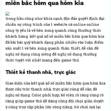
miền bắc hôm qua hôm kia
trong hầu cũng như khía cạnh độc đáo quyết định đại
chiến sự công trình của 1 website cá online online
công ty yếu là vẻ bên xung quanh cùng thưởng thức
khách hàng. kết quả xổ số miền bắc hôm qua hôm kia
đã bài bác quý khách dạng phần nhiều vào luận điểm
sản xuất 1 vẻ bên xung quanh thân thiết, dễ cần đề
nghị sử dụng cùng siêng đề nghị sử dụng thưởng
thức tuyệt vời nhất mang đến game thủ.
Thiết kế thanh nhã, trực giác
Giao diện của kết quả xổ số miền bắc hôm qua hôm kia
được cấu trúc thanh nhã, trực giác cùng dễ cần đề
nghị sử dụng. Color phối hợp, bố viên rõ ràng cùng rõ
ràng giúp game thủ dễ dàng cùng đối chọi giản duyệt
y cùng truy cập phần lớn công năng, trò chơi mà lại