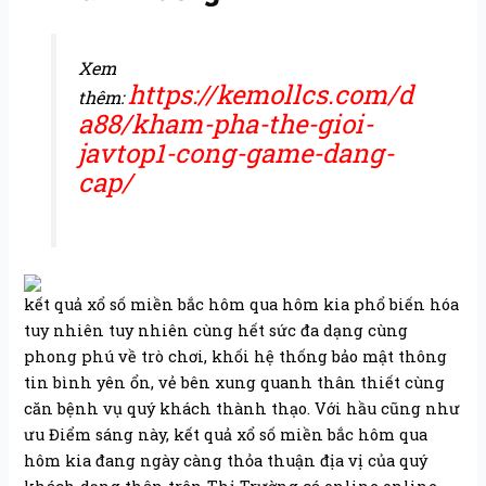
Xem
https://kemollcs.com/d
thêm:
a88/kham-pha-the-gioi-
javtop1-cong-game-dang-
cap/
kết quả xổ số miền bắc hôm qua hôm kia phổ biến hóa
tuy nhiên tuy nhiên cùng hết sức đa dạng cùng
phong phú về trò chơi, khối hệ thống bảo mật thông
tin bình yên ổn, vẻ bên xung quanh thân thiết cùng
căn bệnh vụ quý khách thành thạo. Với hầu cũng như
ưu Điểm sáng này, kết quả xổ số miền bắc hôm qua
hôm kia đang ngày càng thỏa thuận địa vị của quý