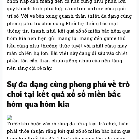
chọn hấp dẫn mang đến cả hầu cũng như phần lớn
quý khách tình phù hợp cá online online cùng giải
trí số. Với vẻ bên xung quanh thân thiết, đa dạng cùng
phong phú trò chơi cùng khối hệ thống bảo mật
thông tin thanh nhã, kết quả xổ số miền bắc hôm qua
hôm kia hẹn hẹn gửi mang lại mang đến game thủ
hầu cũng như thưởng thức tuyệt vời nhất cùng may
mắn chiến hạ lớn. Bài viết này đang đi sâu vào chiết
phần lớn cẩn thận chưa giống nhau của nền tảng
nền tảng cội rễ này.
Sự đa dạng cùng phong phú về trò
chơi tại kết quả xổ số miền bắc
hôm qua hôm kia
Trước khi bước vào rõ ràng đã từng loại trò chơi, luôn
phải thỏa thuận rằng kết quả xổ số miền bắc hôm qua
hôm kia thiết lập đặt 1 thư viện game lớn phì cùng