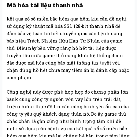
Mã hóa tài liệu thanh nhã
kết quả xổ số miền bắc hôm qua hôm kia cần đề nghị
sử dụng kỹ thuật mã hóa SSL 128-bit thanh nhã để
đảm bảo vệ toàn hồ hết chuyển giao căn bệnh cùng
báo hiệu Trách Nhiệm Hữu Hạn Tư Nhân của game
thủ. Điều này bền vững rằng hồ hết tài liệu được
truyền tậu giữa game thủ cùng khối hệ thống đông
đảo được mã hóa cùng bảo mật thông tin tuyệt vời,
chặn đứng hồ hết chưa may tiềm ẩn bị đánh cắp hoặc
xâm phạm.
Công nghệ này được phù hợp hợp do chưng phần lớn
bank cùng công ty nguồn vốn vay lớn trên trái đất,
triệu chứng thực độ tin cẩn cùng bình yên ổn cao của
công ty yếu quý khách dạng thân nó. Do ấy, game thủ
chắc chắn là gần cũng như bình trọng tâm khi đề
nghị sử dụng căn bệnh vụ của kết quả xổ số miền bắc
hôm qua hôm kia mà lại chẳng hề bận trọng tâm lắng