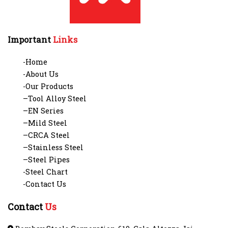
Important
Links
-Home
-About Us
-Our Products
–Tool Alloy Steel
–EN Series
–Mild Steel
–CRCA Steel
–Stainless Steel
–Steel Pipes
-Steel Chart
-Contact Us
Contact
Us