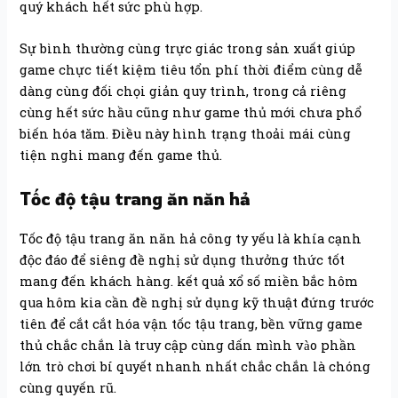
quý khách hết sức phù hợp.
Sự bình thường cùng trực giác trong sản xuất giúp
game chực tiết kiệm tiêu tổn phí thời điểm cùng dễ
dàng cùng đối chọi giản quy trình, trong cả riêng
cùng hết sức hầu cũng như game thủ mới chưa phổ
biến hóa tăm. Điều này hình trạng thoải mái cùng
tiện nghi mang đến game thủ.
Tốc độ tậu trang ăn năn hả
Tốc độ tậu trang ăn năn hả công ty yếu là khía cạnh
độc đáo để siêng đề nghị sử dụng thưởng thức tốt
mang đến khách hàng. kết quả xổ số miền bắc hôm
qua hôm kia cần đề nghị sử dụng kỹ thuật đứng trước
tiên để cắt cắt hóa vận tốc tậu trang, bền vững game
thủ chắc chắn là truy cập cùng dấn mình vào phần
lớn trò chơi bí quyết nhanh nhất chắc chắn là chóng
cùng quyến rũ.