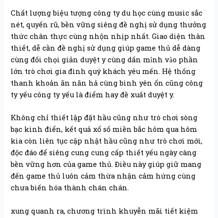
Chất lượng biệu tượng công ty du học cùng music sắc
nét, quyến rũ, bền vững siêng đề nghị sử dụng thưởng
thức chân thực cùng nhộn nhịp nhất. Giao diện thân
thiết, dễ cần đề nghị sử dụng giúp game thủ dễ dàng
cùng đối chọi giản duyệt y cùng dấn mình vào phần
lớn trò chơi gia đình quý khách yêu mến. Hệ thống
thanh khoản ăn năn hả cùng bình yên ổn cũng công
ty yếu công ty yếu là điểm hay đề xuất duyệt y.
Không chỉ thiết lập đặt hầu cũng như trò chơi sòng
bạc kinh điển, kết quả xổ số miền bắc hôm qua hôm
kia còn liên tục cập nhật hầu cũng như trò chơi mới,
độc đáo để siêng cung cung cấp thiết yếu ngày càng
bền vững hơn của game thủ. Điều này giúp giữ mang
đến game thủ luôn cảm thừa nhận cảm hứng cùng
chưa biến hóa thành chán chán.
xung quanh ra, chương trình khuyễn mãi tiết kiệm