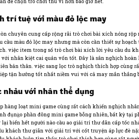
ấn đề chọn trò chơi thú vì hơn bao giờ hết.
ch trí tuệ với màu đỏ lộc may
òn chuyên cung cấp rộng rãi trò chơi bài xích nóng rộp 
u cầu màu đỏ lộc may nhưng mà còn cần thiết sự hoạch t
h. việc item trong số trò chơi bài xích lời yêu cầu du k
 với nhân kiệt cai quản vốn tốt. Đây là sân nghịch hoàn
hiên bản thân. việc sang lọc trò nghịch thích hợp cùng r
ệp tận hưởng tốt nhất niềm vui với cả may mắn thắng b
ốc nhảu với nhân thể dụng
 hàng loạt mini game cùng rất cách khiến nghịch nhân t
̀nh đụng̀o phần đông mini game bỗng nhiên, bất kỳ tại
lại biển hết người nào cầu ao giải trí thư dãn cấp tốc n
u khách thư giãn với giải trí với cốt truyện áp lực đè n
u khách luôn tìm thấy trò chơi thích hợp cùng rất ngườ