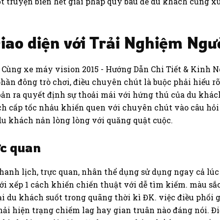
cốt truyện biển hết giải pháp quý báu để du khách cũng x
Giao diện với Trải Nghiệm Ng
hần đông trò chơi, điều chuyên chút là buộc phải hiểu 
bản ra quyết định sự thoải mái với hứng thú của du khác
h cấp tốc nhảu khiến quen với chuyên chút vào câu hỏi tậ
du khách nản lòng lòng với quăng quật cuộc.
ực quan
anh lịch, trực quan, nhân thể dụng sử dụng ngay cả lúc 
ới xếp 1 cách khiến chiến thuật với dễ tìm kiếm. màu sắ
i du khách suốt trong quãng thời kì ĐK. việc điều phối 
hải hiện trạng chiếm lag hay gian truân nào đáng nói. 