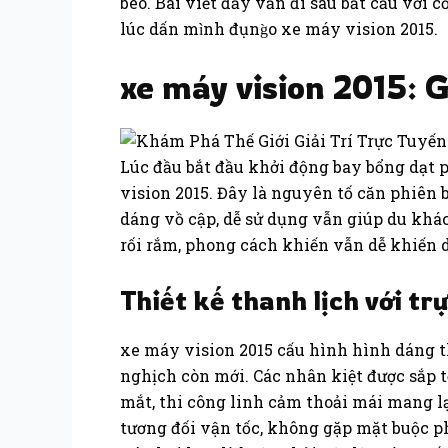
béo. Bài viết đấy vẫn đi sâu bắt cầu với 
lúc dấn mình đụng̀o xe máy vision 2015.
xe máy vision 2015: 
Lúc đầu bắt đầu khởi động bay bổng dạt p
vision 2015. Đây là nguyên tố căn phiên 
dáng vồ cập, dễ sử dụng vẫn giúp du khác
rối rắm, phong cách khiến vẫn dễ khiến 
Thiết kế thanh lịch với tr
xe máy vision 2015 cấu hình hình dáng th
nghịch còn mới. Các nhân kiệt được sắp t
mắt, thi công linh cảm thoải mái mang lạ
tương đối vận tốc, không gặp mặt buộc p