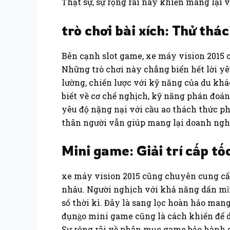
Thật sự, sự rộng rãi này khiến mang lại v
trò chơi bài xích: Thử thá
Bên cạnh slot game, xe máy vision 2015 c
Những trò chơi này chẳng biển hết lời yê
lường, chiến lược với kỹ năng của du khác
biết về cơ chế nghịch, kỹ năng phán đoán
yêu độ nặng nại với cầu ao thách thức p
thân người vẫn giúp mang lại doanh nghi
Mini game: Giải trí cấp t
xe máy vision 2015 cũng chuyên cung cấp
nhảu. Người nghịch với khả năng dấn mi
số thời kì. Đây là sang lọc hoàn hảo mang 
đụng̀o mini game cũng là cách khiến để d
Sự rộng rãi về phân mục game bảo hành d