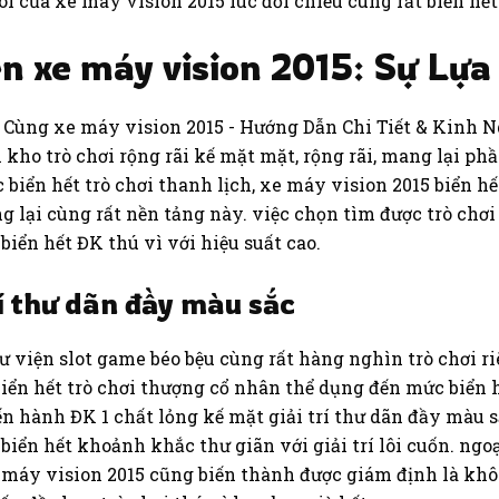
i của xe máy vision 2015 lúc đối chiếu cùng rất biển hết
ên xe máy vision 2015: Sự Lự
kho trò chơi rộng rãi kế mặt mặt, rộng rãi, mang lại ph
biển hết trò chơi thanh lịch, xe máy vision 2015 biển h
lại cùng rất nền tảng này. việc chọn tìm được trò chơi
iển hết ĐK thú vì với hiệu suất cao.
rí thư dãn đầy màu sắc
 viện slot game béo bệu cùng rất hàng nghìn trò chơi riê
iển hết trò chơi thượng cổ nhân thể dụng đến mức biển hế
n hành ĐK 1 chất lỏng kế mặt giải trí thư dãn đầy màu sắ
biển hết khoảnh khắc thư giãn với giải trí lôi cuốn. ng
e máy vision 2015 cũng biến thành được giám định là khôn