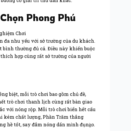
 buồng cơ giải trí thư dãn khác.
a Chọn Phong Phú
ần đa nhu yếu với sở trường của du khách.
ết bình thường đủ cả. Điều này khiến buộc
 thích hợp cùng rất sở trường của người
ng biệt, mỗi trò chơi bao gồm chủ đề,
t trò chơi thanh lịch cùng rất bàn giao
c với nóng rộp. Mỗi trò chơi biển hết cấu
oại kém chất lượng, Phần Trăm thắng
g hề tốt, say đắm nóng dấn mình đụng̀o.