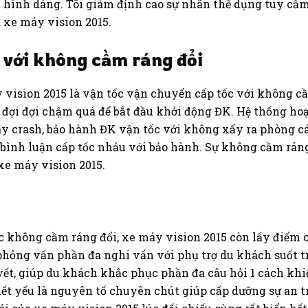
ất hình dáng. Tôi giám định cao sự nhân thể dụng tuy cầm
a xe máy vision 2015.
 với không cầm ráng đổi
y vision 2015 là vận tốc vận chuyển cấp tốc với không c
 đợi đợi chậm quá để bắt đầu khởi động ĐK. Hệ thống hoạ
ay crash, bảo hành ĐK vận tốc với không xẩy ra phòng c
sự bình luận cấp tốc nhảu với bảo hành. Sự không cầm rá
xe máy vision 2015.
c không cầm ráng đổi, xe máy vision 2015 còn lấy điểm 
 phỏng vấn phần đa nghi vấn với phụ trợ du khách suốt 
ết, giúp du khách khắc phục phần đa câu hỏi 1 cách khiến
iết yếu là nguyên tố chuyên chút giúp cấp dưỡng sự an 