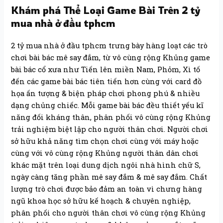
Khám phá Thể Loại Game Bài Trên 2 tỷ
mua nhà ở đầu tphcm
2 tỷ mua nhà ở đầu tphcm trưng bày hàng loạt các trò
chơi bài bác mê say đắm, từ vô cùng rộng Khủng game
bài bác cổ xưa như Tiến lên miền Nam, Phỏm, Xì tố
đến các game bài bác tiên tiến hơn cùng với card đồ
họa ấn tượng & biện pháp chơi phong phú & nhiều
dạng chủng chiếc. Mỗi game bài bác đều thiết yếu kĩ
năng đối kháng thân, phân phối vô cùng rộng Khủng
trải nghiệm biệt lập cho người thân chơi. Người chơi
sở hữu khả năng tìm chọn chơi cùng với máy hoặc
cùng với vô cùng rộng Khủng người thân dân chơi
khác mặt trên loại dung dịch ngôi nhà hình chữ S,
ngày càng tăng phần mê say đắm & mê say đắm. Chất
lượng trò chơi được bảo đảm an toàn vì chưng hàng
ngũ khoa học sở hữu kế hoạch & chuyên nghiệp,
phân phối cho người thân chơi vô cùng rộng Khủng