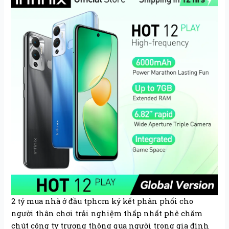
2 tỷ mua nhà ở đầu tphcm ký kết phân phối cho
người thân chơi trải nghiệm thấp nhất phê chăm
chút công ty trương thông qua người trong gia đình