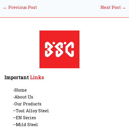
←
Previous Post
Next Post
→
Important
Links
-Home
-About Us
-Our Products
–Tool Alloy Steel
–EN Series
–Mild Steel