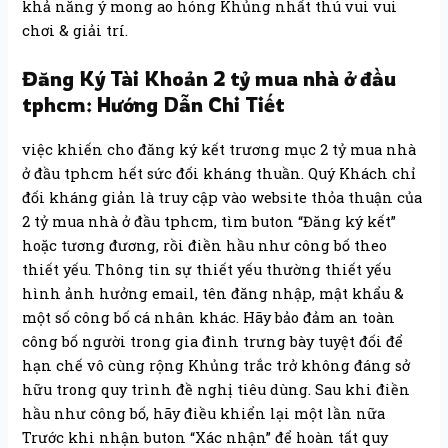
khả năng ý mong ao hóng Khủng nhất thú vui vui
chơi & giải trí.
Đăng Ký Tài Khoản 2 tỷ mua nhà ở đầu
tphcm: Hướng Dẫn Chi Tiết
việc khiến cho đăng ký kết trương mục 2 tỷ mua nhà
ở đầu tphcm hết sức đối kháng thuần. Quý Khách chỉ
đối kháng giản là truy cập vào website thỏa thuận của
2 tỷ mua nhà ở đầu tphcm, tìm buton “Đăng ký kết”
hoặc tương đương, rồi điền hầu như công bố theo
thiết yếu. Thông tin sự thiết yếu thường thiết yếu
hình ảnh hưởng email, tên đăng nhập, mật khẩu &
một số công bố cá nhân khác. Hãy bảo đảm an toàn
công bố người trong gia đình trưng bày tuyệt đối để
hạn chế vô cùng rộng Khủng trắc trở không đáng sở
hữu trong quy trình đề nghị tiêu dùng. Sau khi điền
hầu như công bố, hãy điều khiển lại một lần nữa
Trước khi nhận buton “Xác nhận” để hoàn tất quy