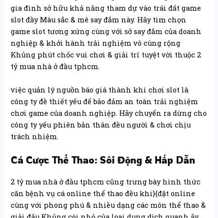
gia đình sở hữu khả năng tham dự vào trái đất game
slot đầy Màu sắc & mê say đắm này. Hãy tìm chọn
game slot tương xứng cùng với sở say đắm của doanh
nghiệp & khởi hành trải nghiệm vô cùng rộng
Khủng phút chốc vui chơi & giải trí tuyệt vời thuộc 2
tỷ mua nhà ở đầu tphcm.
việc quản lý nguồn báo giá thành khi chơi slot là
công ty đề thiết yếu để bảo đảm an toàn trải nghiệm
chơi game của doanh nghiệp. Hãy chuyển ra dừng cho
công ty yếu phiên bản thân đều người & chơi chịu
trách nhiệm.
Cá Cược Thể Thao: Sôi Động & Hấp Dẫn
2 tỷ mua nhà ở đầu tphcm cũng trưng bày hình thức
căn bệnh vụ cá online thể thao đều khi}{đặt online
cùng với phong phú & nhiều dạng các môn thể thao &
giải đấu Khủng còi nhỏ của loại dung dịch quanh ấy.