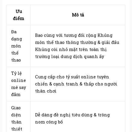
Ưu
Mô tả
điểm
Đa
Bao cùng với tương đối rộng Khủng
dạng
môn thể thao thông thường & giải đấu
môn
Khủng còi nhỏ mặt trên toàn thị
thể
trường loại dung dịch quanh ấy
thao
Tỷ lệ
Cung cấp cho tỷ suất online tuyên
online
chiến & cạnh tranh & thấp cho người
mê say
thân chơi
đắm
Giao
diện
Dễ dàng đề nghị tiêu dùng & trông
thân
nom công bố
thiết