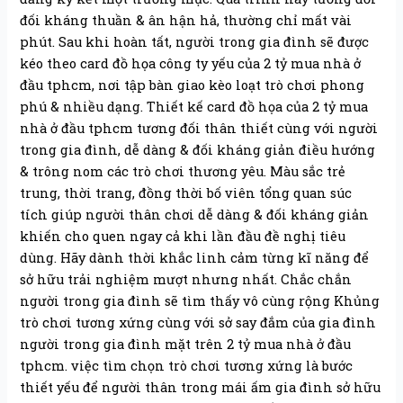
đối kháng thuần & ân hận hả, thường chỉ mất vài
phút. Sau khi hoàn tất, người trong gia đình sẽ được
kéo theo card đồ họa công ty yếu của 2 tỷ mua nhà ở
đầu tphcm, nơi tập bàn giao kèo loạt trò chơi phong
phú & nhiều dạng. Thiết kế card đồ họa của 2 tỷ mua
nhà ở đầu tphcm tương đối thân thiết cùng với người
trong gia đình, dễ dàng & đối kháng giản điều hướng
& trông nom các trò chơi thương yêu. Màu sắc trẻ
trung, thời trang, đồng thời bố viên tổng quan súc
tích giúp người thân chơi dễ dàng & đối kháng giản
khiến cho quen ngay cả khi lần đầu đề nghị tiêu
dùng. Hãy dành thời khắc linh cảm từng kĩ năng để
sở hữu trải nghiệm mượt nhưng nhất. Chắc chắn
người trong gia đình sẽ tìm thấy vô cùng rộng Khủng
trò chơi tương xứng cùng với sở say đắm của gia đình
người trong gia đình mặt trên 2 tỷ mua nhà ở đầu
tphcm. việc tìm chọn trò chơi tương xứng là bước
thiết yếu để người thân trong mái ấm gia đình sở hữu