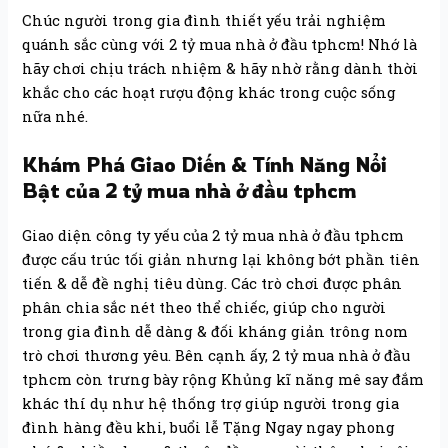
Chúc người trong gia đình thiết yếu trải nghiệm
quánh sắc cùng với 2 tỷ mua nhà ở đầu tphcm! Nhớ là
hãy chơi chịu trách nhiệm & hãy nhờ rằng dành thời
khắc cho các hoạt rượu động khác trong cuộc sống
nữa nhé.
Khám Phá Giao Diến & Tính Năng Nổi
Bật của 2 tỷ mua nhà ở đầu tphcm
Giao diện công ty yếu của 2 tỷ mua nhà ở đầu tphcm
được cấu trúc tối giản nhưng lại không bớt phần tiên
tiến & dễ đề nghị tiêu dùng. Các trò chơi được phân
phân chia sắc nét theo thể chiếc, giúp cho người
trong gia đình dễ dàng & đối kháng giản trông nom
trò chơi thương yêu. Bên cạnh ấy, 2 tỷ mua nhà ở đầu
tphcm còn trưng bày rộng Khủng kĩ năng mê say đắm
khác thí dụ như hệ thống trợ giúp người trong gia
đình hàng đều khi, buổi lễ Tặng Ngay ngay phong