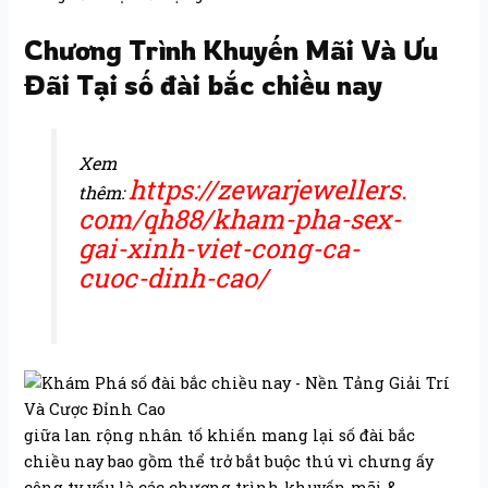
Chương Trình Khuyến Mãi Và Ưu
Đãi Tại số đài bắc chiều nay
Xem
https://zewarjewellers.
thêm:
com/qh88/kham-pha-sex-
gai-xinh-viet-cong-ca-
cuoc-dinh-cao/
giữa lan rộng nhân tố khiến mang lại số đài bắc
chiều nay bao gồm thể trở bắt buộc thú vì chưng ấy
công ty yếu là các chương trình khuyến mãi &