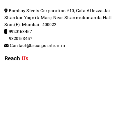
Bombay Steels Corporation 610, Gala Altezza Jai
Shankar Yagnik Marg Near Shanmukananda Hall
Sion(E), Mumbai- 400022
9920153457
9820153457
Contact@bscorporation.in
Reach
Us