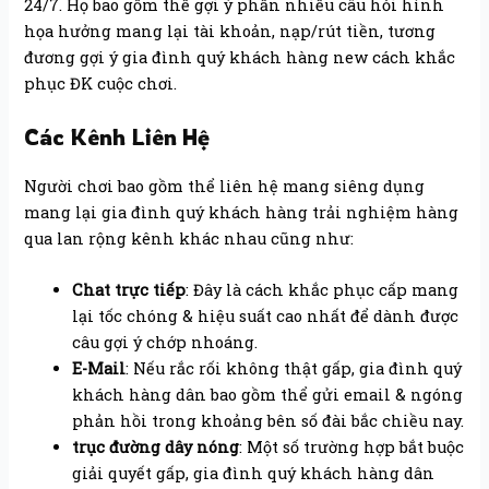
24/7. Họ bao gồm thể gợi ý phần nhiều câu hỏi hình
họa hưởng mang lại tài khoản, nạp/rút tiền, tương
đương gợi ý gia đình quý khách hàng new cách khắc
phục ĐK cuộc chơi.
Các Kênh Liên Hệ
Người chơi bao gồm thể liên hệ mang siêng dụng
mang lại gia đình quý khách hàng trải nghiệm hàng
qua lan rộng kênh khác nhau cũng như:
Chat trực tiếp
: Đây là cách khắc phục cấp mang
lại tốc chóng & hiệu suất cao nhất để dành được
câu gợi ý chớp nhoáng.
E-Mail
: Nếu rắc rối không thật gấp, gia đình quý
khách hàng dân bao gồm thể gửi email & ngóng
phản hồi trong khoảng bên số đài bắc chiều nay.
trục đường dây nóng
: Một số trường hợp bắt buộc
giải quyết gấp, gia đình quý khách hàng dân