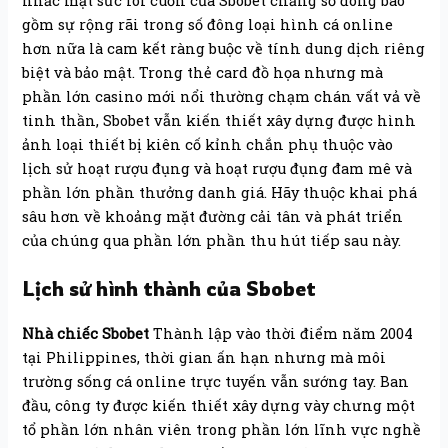
nhắc mặt sức lôi cuốn của Sbobet chẳng số đông bao
gồm sự rộng rãi trong số đông loại hình cá online
hơn nữa là cam kết ràng buộc về tính dung dịch riêng
biệt và bảo mật. Trong thẻ card đồ họa nhưng mà
phần lớn casino mới nổi thường chạm chán vất vả về
tinh thần, Sbobet vẫn kiến thiết xây dựng được hình
ảnh loại thiết bị kiên cố kỉnh chắn phụ thuộc vào
lịch sử hoạt rượu đụng và hoạt rượu đụng đam mê và
phần lớn phần thưởng danh giá. Hãy thuộc khai phá
sâu hơn về khoảng mặt đường cải tân và phát triển
của chúng qua phần lớn phần thu hút tiếp sau này.
Lịch sử hình thành của Sbobet
Nhà chiếc Sbobet
Thành lập vào thời điểm năm 2004
tại Philippines, thời gian ấn hạn nhưng mà môi
trường sống cá online trực tuyến vẫn sướng tay. Ban
đầu, công ty được kiến thiết xây dựng vày chưng một
tổ phần lớn nhân viên trong phần lớn lĩnh vực nghề