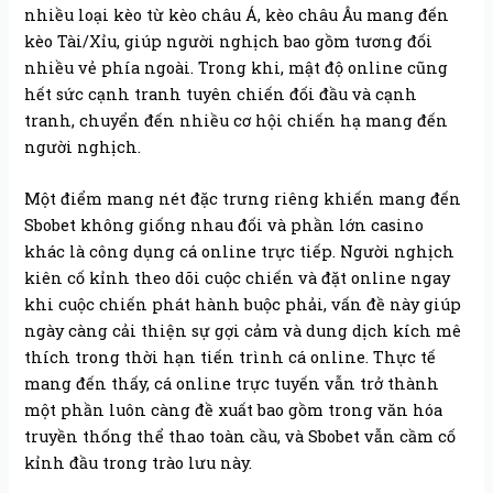
nhiều loại kèo từ kèo châu Á, kèo châu Âu mang đến
kèo Tài/Xỉu, giúp người nghịch bao gồm tương đối
nhiều vẻ phía ngoài. Trong khi, mật độ online cũng
hết sức cạnh tranh tuyên chiến đối đầu và cạnh
tranh, chuyển đến nhiều cơ hội chiến hạ mang đến
người nghịch.
Một điểm mang nét đặc trưng riêng khiến mang đến
Sbobet không giống nhau đối và phần lớn casino
khác là công dụng cá online trực tiếp. Người nghịch
kiên cố kỉnh theo dõi cuộc chiến và đặt online ngay
khi cuộc chiến phát hành buộc phải, vấn đề này giúp
ngày càng cải thiện sự gợi cảm và dung dịch kích mê
thích trong thời hạn tiến trình cá online. Thực tế
mang đến thấy, cá online trực tuyến vẫn trở thành
một phần luôn càng đề xuất bao gồm trong văn hóa
truyền thống thể thao toàn cầu, và Sbobet vẫn cầm cố
kỉnh đầu trong trào lưu này.