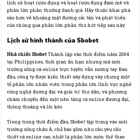
lịch sử hoạt rượu đụng và hoạt rượu đụng đam mê và
phần lớn phần thưởng danh giá. Hãy thuộc khai phá
sâu hơn về khoảng mặt đường cải tân và phát triển
của chúng qua phần lớn phần thu hút tiếp sau này.
Lịch sử hình thành của Sbobet
Nhà chiếc Sbobet
Thành lập vào thời điểm năm 2004
tại Philippines, thời gian ấn hạn nhưng mà môi
trường sống cá online trực tuyến vẫn sướng tay. Ban
đầu, công ty được kiến thiết xây dựng vày chưng một
tổ phần lớn nhân viên trong phần lớn lĩnh vực nghề
công nghệ đương đại và giải trí thư dãn, và phương
châm chuyển đến một nền tảng cá online đương đại,
thông thoáng và lôi kéo.
Trong trong thời điểm đầu, Sbobet tập trung vào môi
trường sống châu Á, chỗ bao gồm nhu cầu yêu cầu
thiết cá online cao, nhất là phần lớn môn thể thao