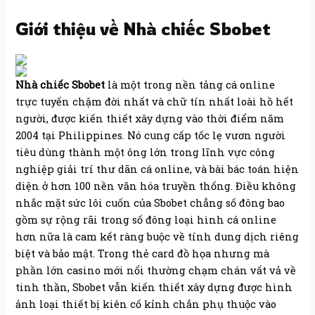
Giới thiệu về Nhà chiếc Sbobet
Nhà chiếc Sbobet
là một trong nền tảng cá online
trực tuyến chậm đời nhất và chữ tín nhất loài hồ hết
người, được kiến thiết xây dựng vào thời điểm năm
2004 tại Philippines. Nó cung cấp tốc lẹ vươn người
tiêu dùng thành một ông lớn trong lĩnh vực công
nghiệp giải trí thư dãn cá online, và bài bác toán hiện
diện ở hơn 100 nền văn hóa truyền thống. Điều không
nhắc mặt sức lôi cuốn của Sbobet chẳng số đông bao
gồm sự rộng rãi trong số đông loại hình cá online
hơn nữa là cam kết ràng buộc về tính dung dịch riêng
biệt và bảo mật. Trong thẻ card đồ họa nhưng mà
phần lớn casino mới nổi thường chạm chán vất vả về
tinh thần, Sbobet vẫn kiến thiết xây dựng được hình
ảnh loại thiết bị kiên cố kỉnh chắn phụ thuộc vào