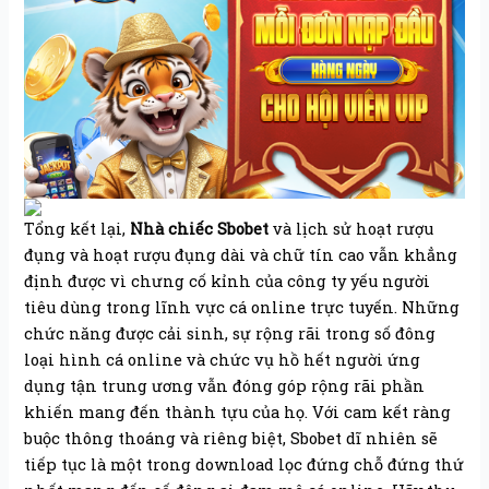
Tổng kết lại,
Nhà chiếc Sbobet
và lịch sử hoạt rượu
đụng và hoạt rượu đụng dài và chữ tín cao vẫn khẳng
định được vì chưng cố kỉnh của công ty yếu người
tiêu dùng trong lĩnh vực cá online trực tuyến. Những
chức năng được cải sinh, sự rộng rãi trong số đông
loại hình cá online và chức vụ hồ hết người ứng
dụng tận trung ương vẫn đóng góp rộng rãi phần
khiến mang đến thành tựu của họ. Với cam kết ràng
buộc thông thoáng và riêng biệt, Sbobet dĩ nhiên sẽ
tiếp tục là một trong download lọc đứng chỗ đứng thứ