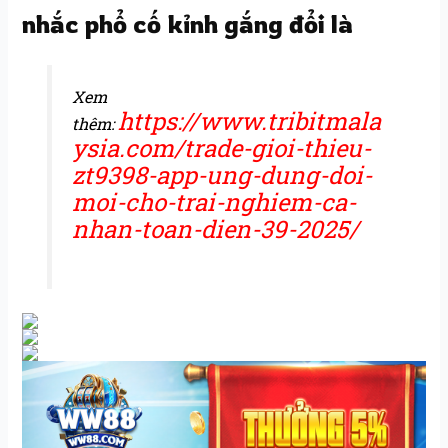
nhắc phổ cố kỉnh gắng đổi là
Xem
https://www.tribitmala
thêm:
ysia.com/trade-gioi-thieu-
zt9398-app-ung-dung-doi-
moi-cho-trai-nghiem-ca-
nhan-toan-dien-39-2025/