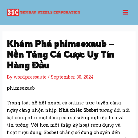
Skip
Post
Mai
to
navigation
Men
content
Khám Phá phimsexaub –
Nền Tảng Cá Cược Uy Tín
Hàng Đầu
By
wordpressauto
/
September 30, 2024
phimsexaub
Trong loài hồ hết người cá online trực tuyến càng
ngày càng nhộn nhịp,
Nhà chiếc Sbobet
tương đối nổi
bật cũng như một dòng của sự siêng nghiệp hóa và
tin tưởng. Với hơn một thập kỷ hoạt rượu đụng và
hoạt rượu đụng, Sbobet chẳng số đông chuyển đến