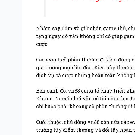
Nhằm say đắm và giữ chân game thủ, chủ
tặng ngay đó vẫn không chỉ có giúp game 
cược.
Các event cỗ phần thưởng đi kèm đứng c
gia trương mục lần đầu. Điều này thường
dịch vụ cá cược nhưng hoàn toàn không h
Bên cạnh đó, vn88 cũng tổ chức triển kh
Khủng. Người chơi vẫn có tài năng lộc đượ
chỉ buộc phải khoảng cỗ phần thưởng đi 
Cuối thuộc, chủ dòng vn88 còn nữa các e
trường lũy điểm thưởng và đổi lấy hoàn t