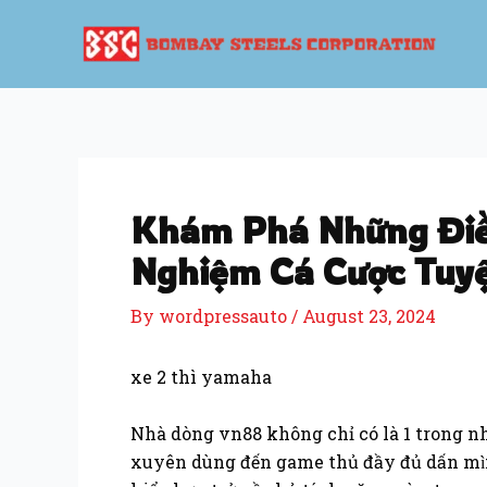
Skip
Post
to
navigation
content
Khám Phá Những Điều
Nghiệm Cá Cược Tuyệ
By
wordpressauto
/
August 23, 2024
xe 2 thì yamaha
Nhà dòng vn88 không chỉ có là 1 trong n
xuyên dùng đến game thủ đầy đủ dấn mì