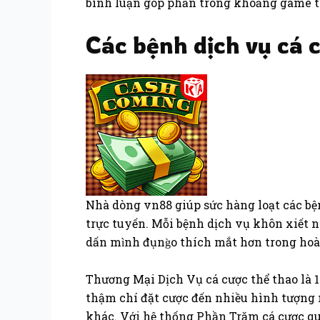
bình luận góp phần trong khoảng game t
Các bệnh dịch vụ cá 
Nhà dòng vn88 giúp sức hàng loạt các bệ
trực tuyến. Mỗi bệnh dịch vụ khôn xiết n
dấn mình đụng̀o thích mắt hơn trong hoàn
Thương Mại Dịch Vụ cá cược thể thao là 
thậm chí đặt cược đến nhiều hình tượng 
khác. Với hệ thống Phần Trăm cá cược qu