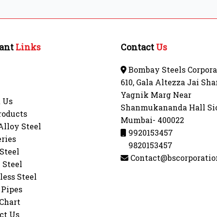
ant
Links
Contact
Us
Bombay Steels Corpora
610, Gala Altezza Jai Sh
Yagnik Marg Near
 Us
Shanmukananda Hall Sio
roducts
Mumbai- 400022
Alloy Steel
9920153457
ries
9820153457
Steel
Contact@bscorporatio
 Steel
less Steel
 Pipes
 Chart
ct Us