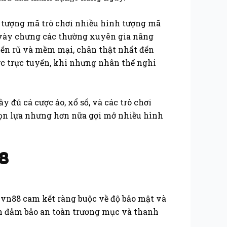
 tượng mã trò chơi nhiều hình tượng mã
ức vày chưng các thường xuyên gia nâng
yến rũ và mềm mại, chân thật nhất đến
ợc trực tuyến, khi nhưng nhân thể nghi
đủ cá cược ảo, xổ số, và các trò chơi
họn lựa nhưng hơn nữa gợi mở nhiều hình
88
, vn88 cam kết ràng buộc về độ bảo mật và
ch đảm bảo an toàn trương mục và thanh