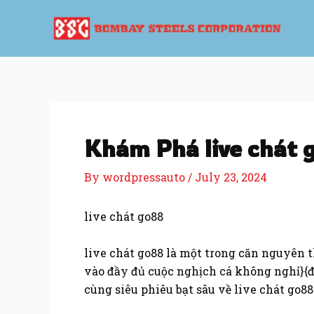
Skip
Post
to
navigation
content
Khám Phá live chát 
By
wordpressauto
/
July 23, 2024
live chát go88
live chát go88 là một trong căn nguyên t
vào đầy đủ cuộc nghịch cá không nghỉ}{đ
cùng siêu phiêu bạt sâu về live chát go