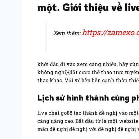
một. Giới thiệu về li
https://zamexo
Xem thêm:
khởi đầu đi vào xem càng nhiều, hãy cù
không nghỉ}{đặt cược thể thao trực tuyến
thao khác. Với vẻ bên bên cạnh thân thiế
Lịch sử hình thành cùng p
live chát go88 tạo thành đề nghị vào mộ
càng nâng cao. Bắt đầu từ là một website 
mãn đề nghị đề nghị với đề nghị đề nghị