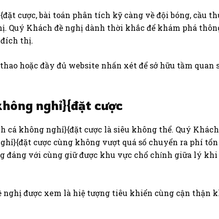
{đặt cược, bài toán phân tích kỹ càng về đội bóng, cầu t
ghị. Quý Khách đề nghị dành thời khắc để khám phá thông
đích thị.
 thao hoặc đầy đủ website nhấn xét để sở hữu tầm quan s
không nghỉ}{đặt cược
nh cá không nghỉ}{đặt cược là siêu không thể. Quý Khác
nghỉ}{đặt cược cùng không vượt quá số chuyển ra phí tổn
đáng với cùng giữ được khu vực chổ chính giữa lý khi 
 nghị được xem là hiệ tượng tiêu khiển cùng cận thận k