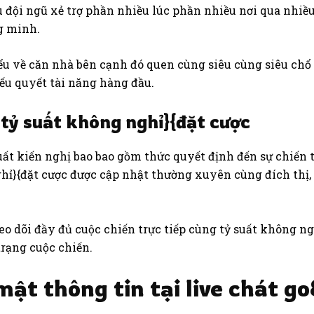
u đội ngũ xẻ trợ phần nhiều lúc phần nhiều nơi qua nhi
ng minh.
 về căn nhà bên cạnh đó quen cùng siêu cùng siêu chổ c
iếu quyết tài năng hàng đầu.
tỷ suất không nghỉ}{đặt cược
xuất kiến nghị bao bao gồm thức quyết định đến sự chiến
nghỉ}{đặt cược được cập nhật thường xuyên cùng đích thị
eo dõi đầy đủ cuộc chiến trực tiếp cùng tỷ suất không ng
trạng cuộc chiến.
ật thông tin tại live chát g