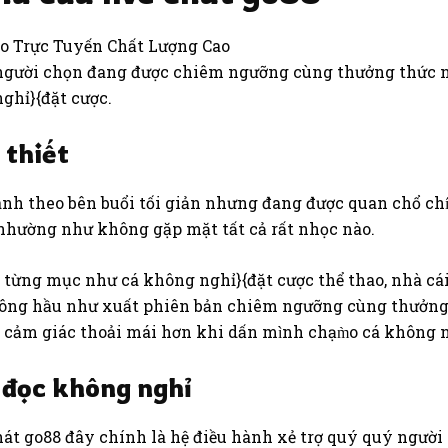
8, người chọn đang được chiêm ngưỡng cùng thưởng thức 
ghỉ}{đặt cược.
 thiết
hành theo bên buổi tối giản nhưng đang được quan chổ ch
nhường như không gặp mặt tất cả rất nhọc nào.
 từng mục như cá không nghỉ}{đặt cược thể thao, nhà cái
hông hầu như xuất phiên bản chiêm ngưỡng cùng thưởn
cảm giác thoải mái hơn khi dấn mình chạm̀o cá không n
 đọc không nghỉ
át go88 đây chính là hệ điều hành xẻ trợ quý quý người