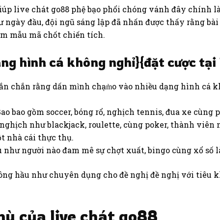
giúp live chát go88 phệ bạo phổi chóng vánh đây chính 
 ngày đầu, đội ngũ sáng lập đã nhấn được thấy rằng bà
ểm mẫu mã chốt chiến tích.
ng hình cá không nghỉ}{đặt cược tại
ắn chắn rằng dấn mình chạm̀o vào nhiều dạng hình cá 
 Bao bao gồm soccer, bóng rổ, nghịch tennis, đua xe cùng
 nghịch như blackjack, roulette, cùng poker, thành viê
t nhà cái thực thụ.
u như người nào đam mê sự chợt xuất, bingo cùng xổ số là
hông hầu như chuyên dụng cho đề nghị đề nghị với tiêu 
hù của live chát go88