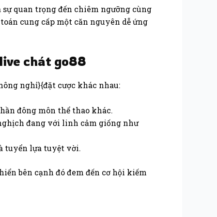
là sự quan trọng đến chiêm ngưỡng cùng
i toán cung cấp một căn nguyên dễ ứng
 live chát go88
không nghỉ}{đặt cược khác nhau:
 phần đông môn thể thao khác.
n nghịch đang với linh cảm giống như
 tuyển lựa tuyệt vời.
khiển bên cạnh đó đem đến cơ hội kiếm