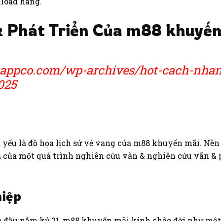
load hàng.
& Phát Triển Của m88 khuyế
tappco.com/wp-archives/hot-cach-nhan
025
t yếu là đồ họa lịch sử vẻ vang của m88 khuyến mãi. Nề
 của một quá trình nghiên cứu vãn & nghiên cứu vãn & 
hiệp
o đầu nắm kỷ 21, m88 khuyến mãi kính chào đời như một