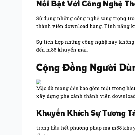
Nổi Bật Với Công Nghệ T
Sử dụng những công nghệ sang trọng tr
thành viên download hàng. Tính năng ki
Sự tích hợp những công nghệ này không
đến m88 khuyến mãi.
Cộng Đồng Người Dù
Mặc dù mang đến bao gồm một trong hầu 
xây dựng phe cánh thành viên download
Khuyến Khích Sự Tương T
trong hầu hết phương pháp mà m88 khuyến