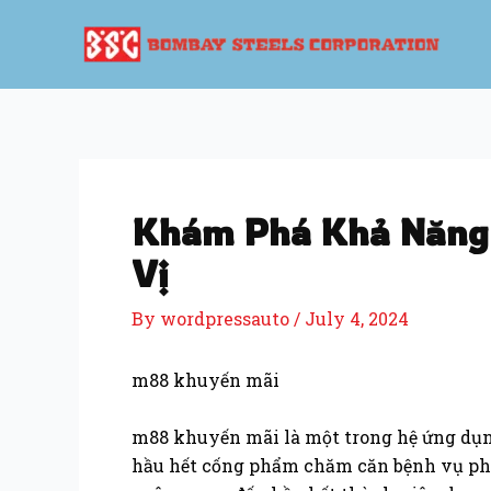
Skip
Post
to
navigation
content
Khám Phá Khả Năng 
Vị
By
wordpressauto
/
July 4, 2024
m88 khuyến mãi
m88 khuyến mãi là một trong hệ ứng dụn
hầu hết cống phẩm chăm căn bệnh vụ phổ