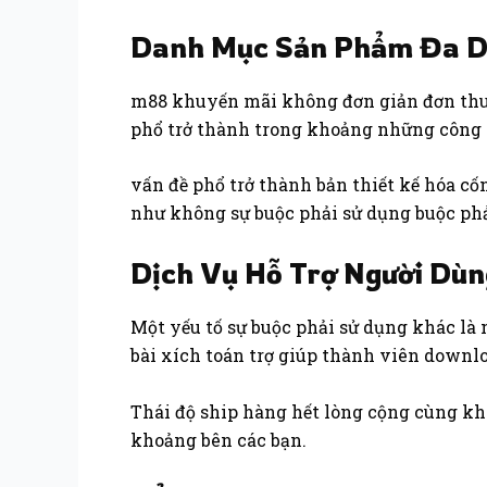
Danh Mục Sản Phẩm Đa 
m88 khuyến mãi không đơn giản đơn thuầ
phổ trở thành trong khoảng những công 
vấn đề phổ trở thành bản thiết kế hóa 
như không sự buộc phải sử dụng buộc phả
Dịch Vụ Hỗ Trợ Người Dùn
Một yếu tố sự buộc phải sử dụng khác l
bài xích toán trợ giúp thành viên down
Thái độ ship hàng hết lòng cộng cùng khô
khoảng bên các bạn.