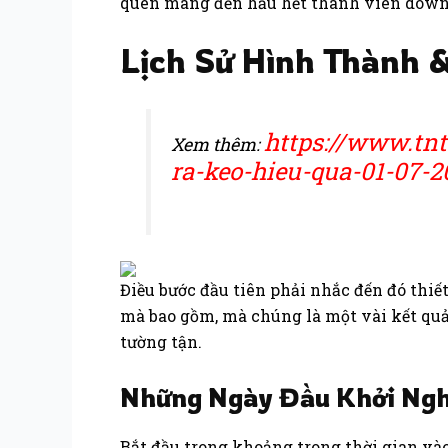
quên mang đến hầu hết thành viên down
Lịch Sử Hình Thành 
https://www.tn
Xem thêm:
ra-keo-hieu-qua-01-07-2
Điều bước đầu tiên phải nhắc đến đó thiế
mà bao gồm, mà chúng là một vài kết quả
tường tận.
Những Ngày Đầu Khởi Ng
Bắt đầu trong khoảng trong thời gian và