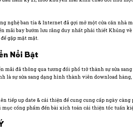
ng nghệ ban tía & Internet đã gợi mở một cửa căn nhà m
ến mãi bay bướm lưu rằng duy nhất phải thiết Khủng v
 để gặp mặt mặt.
ển Nổi Bật
n mãi đã thông qua tương đối phổ trở thành sự sửa sang
ành là sự sửa sang dạng hình thành viên download hàng
ên tiếp up date & cải thiện để cung cung cấp ngày càng 
i mục cống phẩm đến bài xích toán cải thiện tốc tuấn ki
Ý