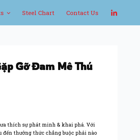
ts
Steel Chart
Contact Us
Gặp Gỡ Đam Mê Thú
ưa thích sự phát minh & khai phá. Với
u đến thưởng thức chẳng buộc phải nào