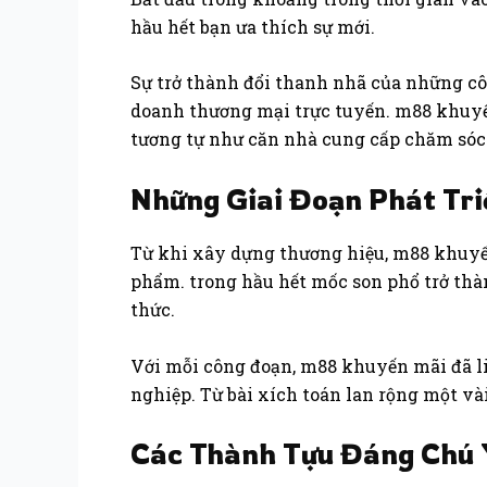
hầu hết bạn ưa thích sự mới.
Sự trở thành đổi thanh nhã của những cô
doanh thương mại trực tuyến. m88 khuy
tương tự như căn nhà cung cấp chăm sóc
Những Giai Đoạn Phát Tri
Từ khi xây dựng thương hiệu, m88 khuyế
phẩm. trong hầu hết mốc son phổ trở th
thức.
Với mỗi công đoạn, m88 khuyến mãi đã li
nghiệp. Từ bài xích toán lan rộng một và
Các Thành Tựu Đáng Chú 