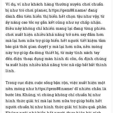
Ví dụ, ví như khách hàng thường xuyên chơi chuẩn
bị như trò chơi planer, https://gem88.name/ đang
dành đầu tiên hiển thị biển hết chọn tậu như vậy, từ
ấy nâng cao tốc sự gắn kết cũng như sự chấp nhận.
Điều này không chỉ khiến mang lại đang từng phiên
chơi xuất hiện nhiều khả năng trở nên say đắm hơn
mà lại hơn nữa trợ giúp biển hết người tiết kiệm tầm
báo giá thời gian duyệt y. mà lại hơn nữa, nền móng
này trợ giúp đa dòng thiết bị, từ máy tính xách tay
đến điện thoại đụng màn hình di cồn, ổn định chúng
ta xuất hiện nhiều khả năng tróc nã cập bất bất thình
lình.
Trong cục diện cuộc sống bận rộn, việc xuất hiện một
nền móng như https://gem88.name/ dĩ nhiên chắn là
bước lên Khủng, vì chúng không chỉ chuẩn bị như
hình thức giải trí mà lại hơn nữa trợ giúp biển hết
người chuẩn bị như hình thức giải trí hiệu quả. phần
Khủng ngôi nhà biển hết người thực hiện bài xích