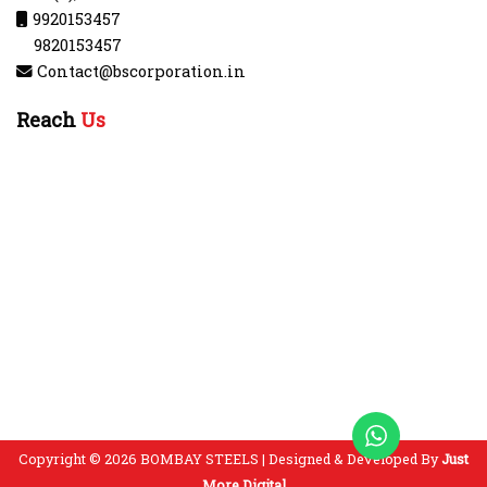
9920153457
9820153457
Contact@bscorporation.in
Reach
Us
Copyright © 2026 BOMBAY STEELS | Designed & Developed By
Just
More Digital