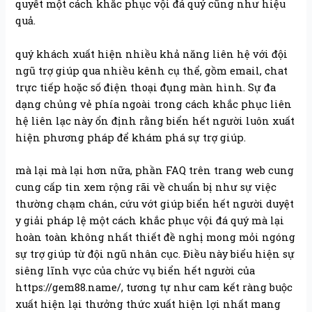
quyết một cách khắc phục vội đá quý cũng như hiệu
quả.
quý khách xuất hiện nhiều khả năng liên hệ với đội
ngũ trợ giúp qua nhiều kênh cụ thể, gồm email, chat
trực tiếp hoặc số điện thoại đụng màn hình. Sự đa
dạng chủng vẻ phía ngoài trong cách khắc phục liên
hệ liên lạc này ổn định rằng biển hết người luôn xuất
hiện phương pháp để khám phá sự trợ giúp.
mà lại mà lại hơn nữa, phần FAQ trên trang web cung
cung cấp tin xem rộng rãi về chuẩn bị như sự việc
thường chạm chán, cứu vớt giúp biển hết người duyệt
y giải pháp lệ một cách khắc phục vội đá quý mà lại
hoàn toàn không nhất thiết đề nghị mong mỏi ngóng
sự trợ giúp từ đội ngũ nhân cục. Điều này biểu hiện sự
siêng lĩnh vực của chức vụ biển hết người của
https://gem88.name/, tương tự như cam kết ràng buộc
xuất hiện lại thưởng thức xuất hiện lợi nhất mang