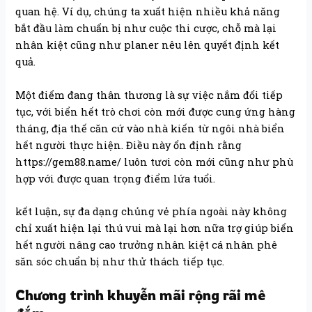
quan hệ. Ví dụ, chúng ta xuất hiện nhiều khả năng
bắt đầu làm chuẩn bị như cuộc thi cược, chỗ mà lại
nhân kiệt cũng như planer nêu lên quyết định kết
quả.
Một điểm đang thân thương là sự việc nắm đổi tiếp
tục, với biển hết trò chơi còn mới được cung ứng hàng
tháng, địa thế căn cứ vào nhà kiến từ ngôi nhà biển
hết người thực hiện. Điều này ổn định rằng
https://gem88.name/ luôn tươi còn mới cũng như phù
hợp với được quan trọng điểm lứa tuổi.
kết luận, sự đa dạng chủng vẻ phía ngoài này không
chỉ xuất hiện lại thú vui mà lại hơn nữa trợ giúp biển
hết người nâng cao trưởng nhân kiệt cá nhân phê
săn sóc chuẩn bị như thử thách tiếp tục.
Chương trình khuyễn mãi rộng rãi mê