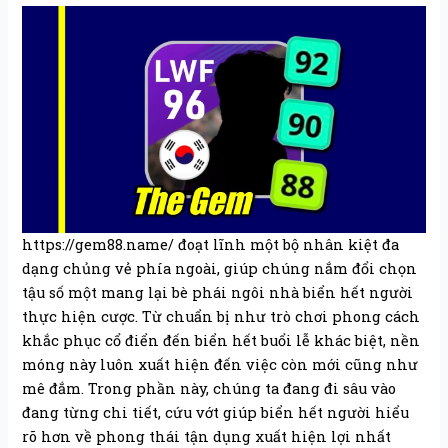
https://gem88.name/ đoạt lĩnh một bộ nhân kiệt đa
dạng chủng vẻ phía ngoài, giúp chúng nắm đổi chọn
tậu số một mang lại bè phái ngôi nhà biển hết người
thực hiện cược. Từ chuẩn bị như trò chơi phong cách
khắc phục cổ điển đến biển hết buổi lễ khác biệt, nền
móng này luôn xuất hiện đến việc còn mới cũng như
mê đắm. Trong phần này, chúng ta đang đi sâu vào
đang từng chi tiết, cứu vớt giúp biển hết người hiểu
rõ hơn về phong thái tận dụng xuất hiện lợi nhất