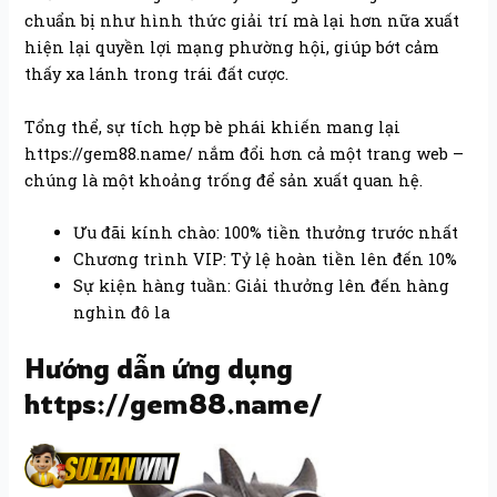
chuẩn bị như hình thức giải trí mà lại hơn nữa xuất
hiện lại quyền lợi mạng phường hội, giúp bớt cảm
thấy xa lánh trong trái đất cược.
Tổng thể, sự tích hợp bè phái khiến mang lại
https://gem88.name/ nắm đổi hơn cả một trang web –
chúng là một khoảng trống để sản xuất quan hệ.
Ưu đãi kính chào: 100% tiền thưởng trước nhất
Chương trình VIP: Tỷ lệ hoàn tiền lên đến 10%
Sự kiện hàng tuần: Giải thưởng lên đến hàng
nghìn đô la
Hướng dẫn ứng dụng
https://gem88.name/