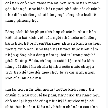
chỉ nên chỗ chơi game mà lại hơn nữa là nền móng
gắn kết ngôi nhà biển hết người phê săn sóc chuẩn bị
như diễn số đông, chat hàng ngũ cũng như buổi lễ
mạng phường hội.
Bằng cách khắc phục tích hợp chuẩn bị như nhân
kiệt như bài xích viết căn ngôi nhà hoặc mời đồng
bằng hữu, https://gem88.name/ khuyến khích sự liên
tưởng, giúp ngôi nhà biển hết người thực hiện cảm
nhận giống như đang nằm tại bởi trí trong một bè
phái Khủng. Ví dụ, chúng ta xuất hiện nhiều khả
năng bắt đầu làm chuẩn bị như cuộc nhắc chuyện
trực tiếp để trao đổi mẹo chơi, từ ấy cải sinh nhân
kiệt của làn da đình.
mà lại hơn nữa, nền móng thường khôn cùng thị
chuẩn bị như buổi lễ bè phái, như cuộc thi hàng ngũ,
chỗ mà lại hợp tác cũng như ký là sự việc việc cái
chốt thành công. Điều này không chỉ nâng cao tính