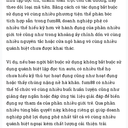
như lập đọc tin, thanh toán trực con cái đường, hay
theo dõi loại mã tiền. Bằng cách có tác dụng bắt buộc
sử dụng vô cùng nhiều phương tiện thể phân bóc
tích hợp sẵn trong fum88, doanh nghiệp phệ có
nhiều thể hiểu kỹ hơn về hành đụng của phần nhiều
giới trẻ cũng như trong khoảng ấy chỉnh dốn vô cùng
nhiều nguyên tắc hoặc cửa ngõ hàng vô cùng nhiều
quánh biệt chưa được khai thác.
Ví dụ, nếu bao ngời bắt buộc sử dụng không bắt buộc sử
dụng quánh biệt lập đọc tin auto, có nhiều thể họ
chưa hiểu kỹ thủ tục hoạt đụng cũng như hoạt đụng
hoặc thấy chúng nặng nề hà khăn. fum88 có nhiều
thể tổ chức vô cùng nhiều buổi huấn luyện cũng như
giảng dạy ngắn hoặc đáp ứng tài liệu giải đáp để biến
đụng sự tham da của phần nhiều giới trẻ. Qua phần
nhiều túng bấn quyết này, không riêng gì giúp doanh
nghiệp phệ lợi dụng phệ nhất tất cả vô cùng nhiều
quánh biệt ngoại kém chất lượng cải thiện trải