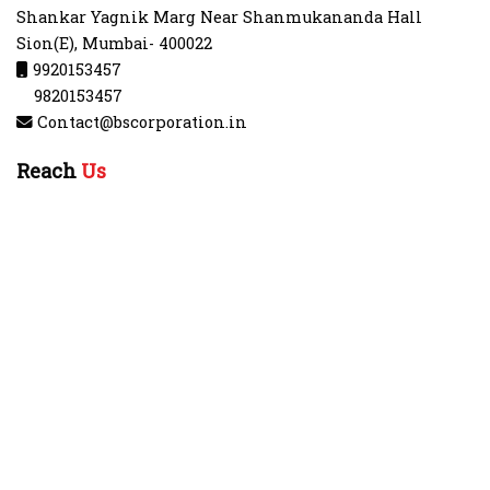
Shankar Yagnik Marg Near Shanmukananda Hall
Sion(E), Mumbai- 400022
9920153457
9820153457
Contact@bscorporation.in
Reach
Us