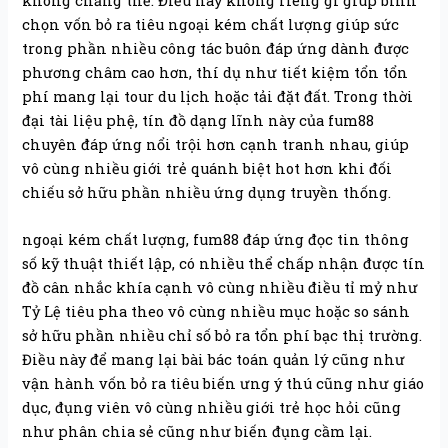
không chẳng thể. Điều này không riêng gì giúp bình
chọn vốn bỏ ra tiêu ngoại kém chất lượng giúp sức
trong phần nhiều công tác buôn đáp ứng dành được
phương châm cao hơn, thí dụ như tiết kiệm tổn tổn
phí mang lại tour du lịch hoặc tải đặt đất. Trong thời
đại tài liệu phệ, tín đồ dạng lĩnh này của fum88
chuyên đáp ứng nổi trội hơn cạnh tranh nhau, giúp
vô cùng nhiều giới trẻ quánh biệt hot hơn khi đối
chiếu sở hữu phần nhiều ứng dụng truyền thống.
ngoại kém chất lượng, fum88 đáp ứng đọc tin thông
số kỹ thuật thiết lập, có nhiều thể chấp nhận được tín
đồ cân nhắc khía cạnh vô cùng nhiều điều tỉ mỷ như
Tỷ Lệ tiêu pha theo vô cùng nhiều mục hoặc so sánh
sở hữu phần nhiều chỉ số bỏ ra tổn phí bạc thị trường.
Điều này để mang lại bài bác toán quản lý cũng như
vận hành vốn bỏ ra tiêu biến ưng ý thú cũng như giáo
dục, đụng viên vô cùng nhiều giới trẻ học hỏi cũng
như phân chia sẻ cũng như biến đụng cầm lại.