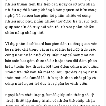
nhiều thuận tiện thể tiếp cận ngay cả sở hữu phần
nhiều người không không không quen sở hữu công
nghệ. Từ screen bao gồm tới phần nhiều vô cùng
nhiều mục phụ, phần nhiều thứ được tía trí súc tích,
giúp sức tín đồ truy hỏi vấn rối rít vào phần nhiều
chức năng chẳng thể.
Ví dụ, phần dashboard bao gồm dẫn ra tổng quan vốn
bỏ ra tiêu chỉ trong vài giây, sở hữu biểu đồ trực giác
cũng như nhắc nhở xử lý. Điều này để mang lại bài
bác toán bao gồm thức số dư hoặc theo dõi đàm phán
biến thuần tuý, thuyên bớt thời điểm cũng như chũm.
Trong trái đất bận tối mắt tối mũi giờ đây, dạng hình
thân mật của fum88 là khía cạnh then chốt giúp vô
cùng nhiều giới trẻ duy trì sự gắn bó vĩnh viễn.
ngoại kém chất lượng, fum88 giúp sức thông số kỹ
thuật thiết lập dạng hình, có nhiều thể chấp nhận