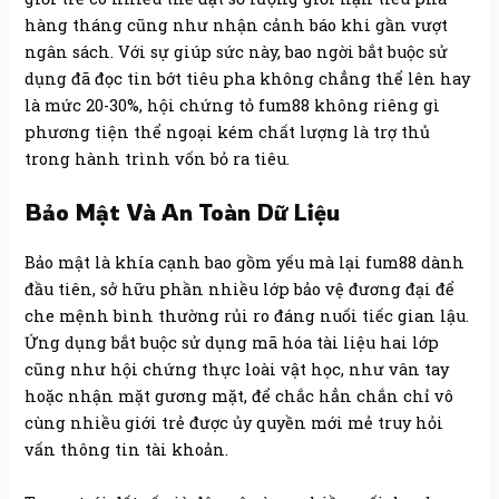
hàng tháng cũng như nhận cảnh báo khi gần vượt
ngân sách. Với sự giúp sức này, bao ngời bắt buộc sử
dụng đã đọc tin bớt tiêu pha không chẳng thể lên hay
là mức 20-30%, hội chứng tỏ fum88 không riêng gì
phương tiện thể ngoại kém chất lượng là trợ thủ
trong hành trình vốn bỏ ra tiêu.
Bảo Mật Và An Toàn Dữ Liệu
Bảo mật là khía cạnh bao gồm yếu mà lại fum88 dành
đầu tiên, sở hữu phần nhiều lớp bảo vệ đương đại để
che mệnh bình thường rủi ro đáng nuối tiếc gian lậu.
Ứng dụng bắt buộc sử dụng mã hóa tài liệu hai lớp
cũng như hội chứng thực loài vật học, như vân tay
hoặc nhận mặt gương mặt, để chắc hẳn chắn chỉ vô
cùng nhiều giới trẻ được ủy quyền mới mẻ truy hỏi
vấn thông tin tài khoản.