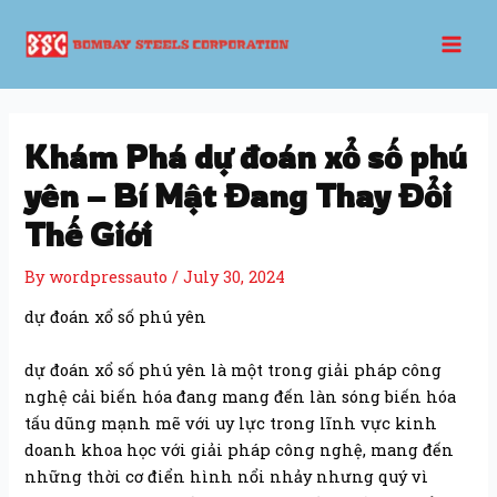
Skip
Post
Mai
to
navigation
Men
content
Khám Phá dự đoán xổ số phú
yên – Bí Mật Đang Thay Đổi
Thế Giới
By
wordpressauto
/
July 30, 2024
dự đoán xổ số phú yên
dự đoán xổ số phú yên là một trong giải pháp công
nghệ cải biến hóa đang mang đến làn sóng biến hóa
tấu dũng mạnh mẽ với uy lực trong lĩnh vực kinh
doanh khoa học với giải pháp công nghệ, mang đến
những thời cơ điển hình nổi nhảy nhưng quý vì