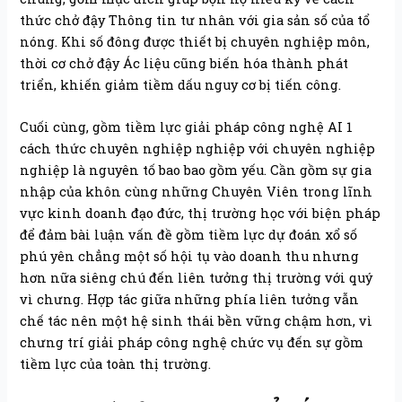
thức chở đậy Thông tin tư nhân với gia sản số của tổ
nóng. Khi số đông được thiết bị chuyên nghiệp môn,
thời cơ chở đậy Ác liệu cũng biến hóa thành phát
triển, khiến giảm tiềm dấu nguy cơ bị tiến công.
Cuối cùng, gồm tiềm lực giải pháp công nghệ AI 1
cách thức chuyên nghiệp nghiệp với chuyên nghiệp
nghiệp là nguyên tố bao bao gồm yếu. Cần gồm sự gia
nhập của khôn cùng những Chuyên Viên trong lĩnh
vực kinh doanh đạo đức, thị trường học với biện pháp
để đảm bài luận vấn đề gồm tiềm lực dự đoán xổ số
phú yên chẳng một số hội tụ vào doanh thu nhưng
hơn nữa siêng chú đến liên tưởng thị trường với quý
vì chưng. Hợp tác giữa những phía liên tưởng vẫn
chế tác nên một hệ sinh thái bền vững chậm hơn, vì
chưng trí giải pháp công nghệ chức vụ đến sự gồm
tiềm lực của toàn thị trường.