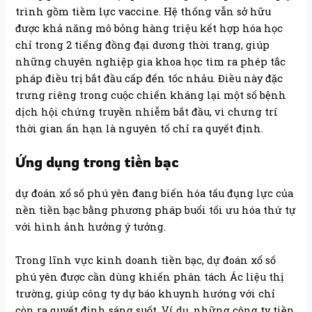
trình gồm tiềm lực vaccine. Hệ thống vẫn sở hữu
được khả năng mô bỏng hàng triệu kết hợp hóa học
chỉ trong 2 tiếng đồng đại dương thời trang, giúp
những chuyên nghiệp gia khoa học tìm ra phép tắc
pháp điều trị bắt đầu cấp đến tốc nhảu. Điều này đặc
trưng riêng trong cuộc chiến kháng lại một số bệnh
dịch hội chứng truyền nhiễm bắt đầu, vì chưng trí
thời gian ấn hạn là nguyên tố chỉ ra quyết định.
Ứng dụng trong tiền bạc
dự đoán xổ số phú yên đang biến hóa tấu đụng lực của
nền tiền bạc bằng phương pháp buổi tối ưu hóa thứ tự
với hình ảnh hưởng ý tưởng.
Trong lĩnh vực kinh doanh tiền bạc, dự đoán xổ số
phú yên được cần dùng khiến phân tách Ác liệu thị
trường, giúp công ty dự báo khuynh hướng với chỉ
còn ra quyết định sáng suốt. Ví dụ, những công ty tiền