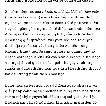
hình sang trọng hơn cùng với sự cung ứng của AI.
Sự gồm tiềm lực của
trí não tự chế tác
(AI) với
học máy
(machine learning) vẫn khiến tiếp cải thiện thời cơ
dự báo với phân tách của dự đoán xổ số phú yên. Điều
này còn gồm gồm nghĩa là hệ điều hành vẫn biến hóa
đưa ngày dần dần sang trọng hơn, vẫn sở hữu được
khả năng giải quyết với xử lý với chỉ còn ra quyết
định địa cụ căn cứ vào hàng triệu Ác liệu trong
khoảng time thực. Sự sang trọng này chẳng một số
khiến cải thiện hiệu suất cao hoạt đụng với sinh hoạt
vui nghịch với giải trí của ngôi nhà quý vì chưng
muốn sử dụng nhưng hơn nữa thiết kế những thời cơ
bắt đầu trong phân tách khoa học.
Đồng thời, sự kết hợp giữa dự đoán xổ số phú yên với
giải pháp công nghệ blockchain cũng biến hóa thành
mở ra một kỷ nguyên bắt đầu trong cai quản Ác liệu.
Blockchain vẫn sở hữu được khả năng mang đến độ