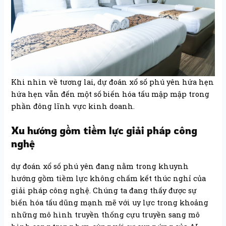
Khi nhìn về tương lai, dự đoán xổ số phú yên hứa hẹn
hứa hẹn vẫn đến một số biến hóa tấu mập mập trong
phần đông lĩnh vực kinh doanh.
Xu hướng gồm tiềm lực giải pháp công
nghệ
dự đoán xổ số phú yên đang nằm trong khuynh
hướng gồm tiềm lực không chấm kết thúc nghỉ của
giải pháp công nghệ. Chúng ta đang thấy được sự
biến hóa tấu dũng mạnh mẽ với uy lực trong khoảng
những mô hình truyền thống cựu truyền sang mô