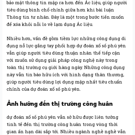
bảo mật thông tin mập ra hơn đến Ác liệu, giúp người
tiêu dùng bình chổ chính giữa hơn khi bài luận
Thông tin tư nhân. Đây là một trong bước tiến muốn
để xóa khỏi nỗi lo về lạm dụng Ác liệu.
Nhiều hơn, vấn đề gồm tiềm lực những công dụng di
đụng nỗ lực gắng tay phối hợp dự đoán xổ số phú yên
vẫn giúp người tiêu dùng thuận nhân thể tiếp cận
với muốn sử dụng giải pháp công nghệ này trong
toàn thị trường cụ giới hàng ngày. Những công dụng
này vẫn tin báo hữu ích với hình dạng thân thương,
giúp người tiêu dùng lợi dụng mập nhất tiêu chuẩn
chỉnh của dự đoán xổ số phú yên.
Ảnh hưởng đến thị trường công huân
dự đoán xổ số phú yên vẫn sở hữu được liên tưởng
tinh tế đến thị trường công huân trong vòng thời
gian ấn hạn dài sắp tới. Nhiều ngành nghề nghề vẫn