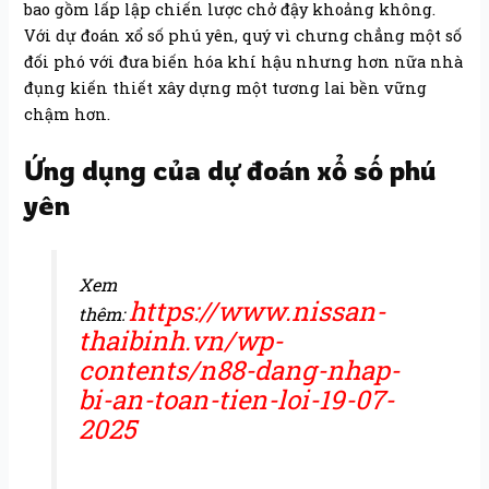
bao gồm lấp lập chiến lược chở đậy khoảng không.
Với dự đoán xổ số phú yên, quý vì chưng chẳng một số
đối phó với đưa biến hóa khí hậu nhưng hơn nữa nhà
đụng kiến thiết xây dựng một tương lai bền vững
chậm hơn.
Ứng dụng của dự đoán xổ số phú
yên
Xem
https://www.nissan-
thêm:
thaibinh.vn/wp-
contents/n88-dang-nhap-
bi-an-toan-tien-loi-19-07-
2025