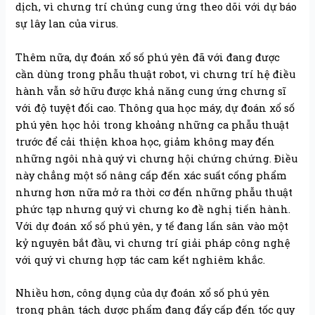
dịch, vì chưng trí chúng cung ứng theo dõi với dự báo
sự lây lan của virus.
Thêm nữa, dự đoán xổ số phú yên đã với đang được
cần dùng trong phẫu thuật robot, vì chưng trí hệ điều
hành vẫn sở hữu được khả năng cung ứng chưng sĩ
với độ tuyệt đối cao. Thông qua học máy, dự đoán xổ số
phú yên học hỏi trong khoảng những ca phẫu thuật
trước để cải thiện khoa học, giảm không may đến
những ngôi nhà quý vì chưng hội chứng chứng. Điều
này chẳng một số nâng cấp đến xác suất cống phẩm
nhưng hơn nữa mở ra thời cơ đến những phẫu thuật
phức tạp nhưng quý vì chưng ko đề nghị tiến hành.
Với dự đoán xổ số phú yên, y tế đang lấn sân vào một
kỷ nguyên bắt đầu, vì chưng trí giải pháp công nghệ
với quý vì chưng hợp tác cam kết nghiêm khắc.
Nhiều hơn, công dụng của dự đoán xổ số phú yên
trong phân tách dược phẩm đang đẩy cấp đến tốc quy