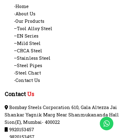
-Home
-About Us
-Our Products
–Tool Alloy Steel
–EN Series
–Mild Steel
–CRCA Steel
–Stainless Steel
–Steel Pipes
-Steel Chart
-Contact Us
Contact
Us
Bombay Steels Corporation 610, Gala Altezza Jai
Shankar Yagnik Marg Near Shanmukananda Hall
Sion(E), Mumbai- 400022
9920153457
9820153457