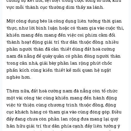
cường sự kết nối, sệt biệt trong cuộc sống số hóa, khu
vực mỗi thành cục thường dìm thấy xa lánh.
Một công dụng béo là công dụng liên tưởng thời gian
thực, như lời bình luận hoặc có tham gia vào cuộc thi,
khiến mang đến mang đến việc coi phim cầm đổi
thành hoạt động giải trí thư dãn thuộc đồng. nhiều
phần người thân đã cần thiết dùng đất hoà cường
nam đà nẵng để quây quần có phần đông người thân
trong căn nhà, giải bày phần lan rộng phút chốc
phấn kích cùng kiến thiết kế mối quan hệ ngặt
nghèo hơn.
Thêm nữa, đất hoà cường nam đà nẵng còn tổ chức
một vài công tác cùng khiến mang đến hành động
việc từ thiện cùng chương trình thuộc đồng, động
cục khách hàng có tham gia vào cùng đóng góp. Điều
đấy đang chưa còn phần lan rộng đưa mang lại quý
hãn hữu giải trí thư dãn phía cạnh đấy liên tưởng ý