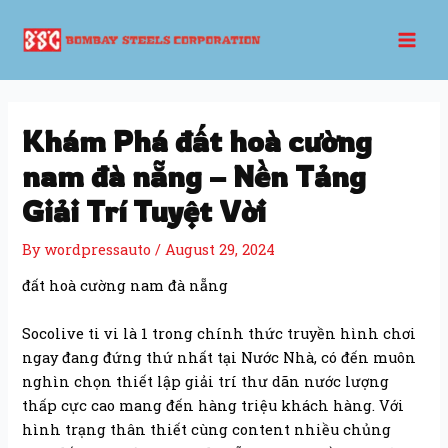
Skip
Post
Mai
to
navigation
Men
content
Khám Phá đất hoà cường
nam đà nẵng – Nền Tảng
Giải Trí Tuyệt Vời
By
wordpressauto
/
August 29, 2024
đất hoà cường nam đà nẵng
Socolive ti vi là 1 trong chính thức truyền hình chơi
ngay đang đứng thứ nhất tại Nước Nhà, có đến muôn
nghìn chọn thiết lập giải trí thư dãn nước lượng
thấp cực cao mang đến hàng triệu khách hàng. Với
hình trạng thân thiết cùng content nhiều chủng