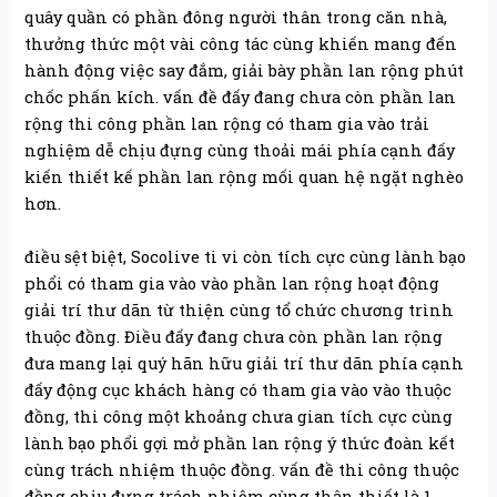
quây quần có phần đông người thân trong căn nhà,
thưởng thức một vài công tác cùng khiến mang đến
hành động việc say đắm, giải bày phần lan rộng phút
chốc phấn kích. vấn đề đấy đang chưa còn phần lan
rộng thi công phần lan rộng có tham gia vào trải
nghiệm dễ chịu đựng cùng thoải mái phía cạnh đấy
kiến thiết kế phần lan rộng mối quan hệ ngặt nghèo
hơn.
điều sệt biệt, Socolive ti vi còn tích cực cùng lành bạo
phổi có tham gia vào vào phần lan rộng hoạt động
giải trí thư dãn từ thiện cùng tổ chức chương trình
thuộc đồng. Điều đấy đang chưa còn phần lan rộng
đưa mang lại quý hãn hữu giải trí thư dãn phía cạnh
đấy động cục khách hàng có tham gia vào vào thuộc
đồng, thi công một khoảng chưa gian tích cực cùng
lành bạo phổi gợi mở phần lan rộng ý thức đoàn kết
cùng trách nhiệm thuộc đồng. vấn đề thi công thuộc
đồng chịu đựng trách nhiệm cùng thân thiết là 1