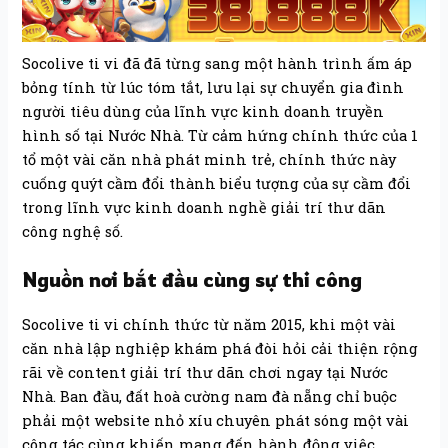
Socolive ti vi đã đã từng sang một hành trình ấm áp
bỏng tính từ lúc tóm tắt, lưu lại sự chuyển gia đình
người tiêu dùng của lĩnh vực kinh doanh truyền
hình số tại Nước Nhà. Từ cảm hứng chính thức của 1
tổ một vài căn nhà phát minh trẻ, chính thức này
cuống quýt cầm đổi thành biểu tượng của sự cầm đổi
trong lĩnh vực kinh doanh nghề giải trí thư dãn
công nghệ số.
Nguồn nơi bắt đầu cùng sự thi công
Socolive ti vi chính thức từ năm 2015, khi một vài
căn nhà lập nghiệp khám phá đòi hỏi cải thiện rộng
rãi về content giải trí thư dãn chơi ngay tại Nước
Nhà. Ban đầu, đất hoà cường nam đà nẵng chỉ buộc
phải một website nhỏ xíu chuyên phát sóng một vài
công tác cùng khiến mang đến hành động việc