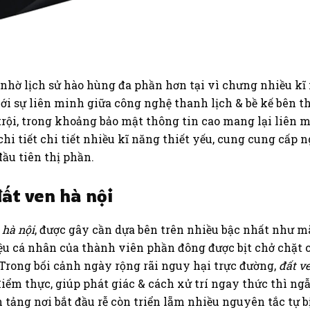
 nhờ lịch sử hào hùng đa phần hơn tại vì chưng nhiều kĩ
ới sự liên minh giữa công nghệ thanh lịch & bề kế bên th
ội, trong khoảng bảo mật thông tin cao mang lại liên min
hi tiết chi tiết nhiều kĩ năng thiết yếu, cung cung cấp 
ầu tiên thị phần.
ất ven hà nội
 hà nội
, được gây cần dựa bên trên nhiều bậc nhất như m
iệu cá nhân của thành viên phần đông được bịt chở chặt
rong bối cảnh ngày rộng rãi nguy hại trực đường,
đất v
ểm thực, giúp phát giác & cách xử trí ngay thức thì ngẫ
tảng nơi bắt đầu rễ còn triển lẵm nhiều nguyên tắc tự b