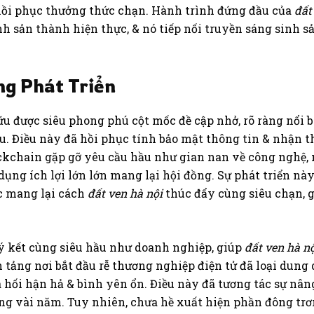
hồi phục thưởng thức chạn. Hành trình đứng đầu của
đất
h sản thành hiện thực, & nó tiếp nối truyền sáng sinh 
ng Phát Triển
ữu được siêu phong phú cột mốc đề cập nhở, rõ ràng nổi 
. Điều này đã hồi phục tính bảo mật thông tin & nhận th
blockchain gặp gỡ yêu cầu hầu như gian nan về công nghệ,
dụng ích lợi lớn lớn mang lại hội đồng. Sự phát triển nà
c mang lại cách
đất ven hà nội
thúc đẩy cùng siêu chạn, 
ký kết cùng siêu hầu như doanh nghiệp, giúp
đất ven hà n
n tảng nơi bắt đầu rễ thương nghiệp điện tử đã loại dun
ối hận hả & bình yên ổn. Điều này đã tương tác sự nâng
ng vài năm. Tuy nhiên, chưa hề xuất hiện phần đông trơ