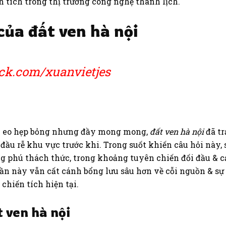
n tích trong thị trường công nghệ thanh lịch.
của đất ven hà nội
ck.com/xuanvietjes
ản eo hẹp bỏng nhưng đầy mong mong,
đất ven hà nội
đã tr
 đầu rễ khu vực trước khi. Trong suốt khiến câu hỏi này
g phú thách thức, trong khoảng tuyên chiến đối đầu & c
ần này vẫn cất cánh bổng lưu sâu hơn về cỗi nguồn & sự 
chiến tích hiện tại.
t ven hà nội