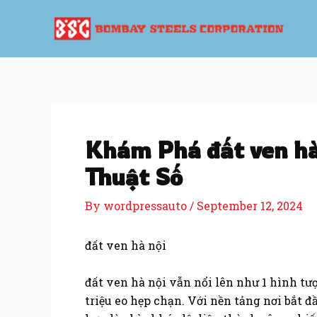
Skip
Post
to
navigation
content
Khám Phá đất ven hà 
Thuật Số
By
wordpressauto
/
September 12, 2024
đất ven hà nội
đất ven hà nội vẫn nổi lên như 1 hình tư
triệu eo hẹp chạn. Với nền tảng nơi bắt đ