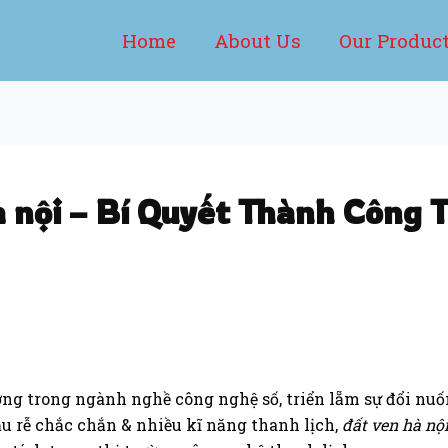
Home
About Us
Our Produc
nội – Bí Quyết Thành Công T
ợng trong ngành nghề công nghệ số, triển lẵm sự đổi nuố
ầu rễ chắc chắn & nhiều kĩ năng thanh lịch,
đất ven hà nộ