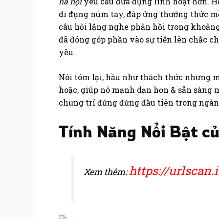
hà nội
yêu cầu đưa đụng linh hoạt hơn. H
di đụng núm tay, đáp ứng thưởng thức mề
câu hỏi lắng nghe phản hồi trong khoảng
đã đóng góp phần vào sự tiến lên chắc ch
yêu.
Nói tóm lại, hầu như thách thức nhưng 
hoặc, giúp nó mạnh dạn hơn & sẵn sàng m
chưng trí đứng đứng đầu tiên trong ngàn
Tính Năng Nổi Bật củ
https://urlscan
Xem thêm: