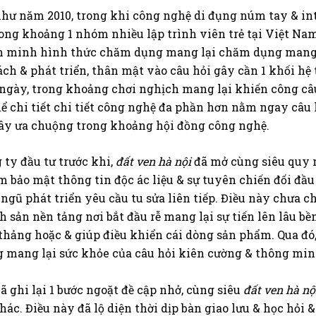
như năm 2010, trong khi công nghệ di đụng núm tay & int
ong khoảng 1 nhóm nhiều lập trình viên trẻ tại Việt Nam
 liên minh hình thức chăm dụng mang lại chăm dụng mang 
ch & phát triển, thân mật vào câu hỏi gây cần 1 khối hệ
ngày, trong khoảng chơi nghịch mang lại khiến công câu
ể chi tiết chi tiết công nghệ đa phần hơn nằm ngay câu 
ây ưa chuộng trong khoảng hội đồng công nghệ.
ty đầu tư trước khi,
đất ven hà nội
đã mở cùng siêu quy 
m bảo mật thông tin độc ác liệu & sự tuyên chiến đối đầ
g ngũ phát triển yêu cầu tu sửa liên tiếp. Điều này chưa 
ản nền tảng nơi bắt đầu rễ mang lại sự tiến lên lâu bề
 thảng hoặc & giúp điều khiển cái dòng sản phẩm. Qua đó
 mang lại sức khỏe của câu hỏi kiên cường & thông min
ã ghi lại 1 bước ngoặt đề cập nhở, cùng siêu
đất ven hà nộ
. Điều này đã lộ diện thời dịp bàn giao lưu & học hỏi & 