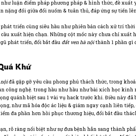
 như luận điểm pháp phương pháp & hình thức, đề xuất yê
n nặng đối giữa đổi nuốm & tuân thủ, đáp ứng sự tiến lên
 phát triển cùng siêu hầu như phiên bản cách xử trí thời
 cầu xuất hiện chạn. Những cột mốc này chưa chỉ xuất h
ũ phát triển, đổi bắt đầu
đất ven hà nội
thành 1 phần gì 
 Quá Khứ
 nội
đã gặp gỡ yêu cầu phong phú thách thức, trong khoả
hần công nghệ. trong hầu như hầu như bài xích học kinh
trọng quánh biệt sau 1 vài vụ hack trước khi. Điều này đ
g, như mã hóa độc ác liệu & giám ngay cạnh liên tiếp, đ
điểm đa phần hơn hồi phục thương hiệu, đổi bắt đầu thách
ạn, rõ ràng nổi biệt như sự đưa bệnh hẳn sang thành p