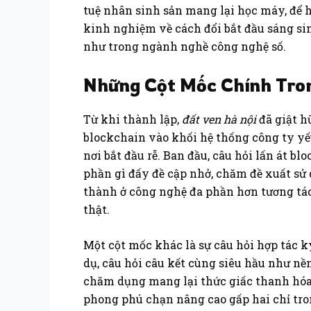
tuệ nhân sinh sản mang lại học máy, để 
kinh nghiệm về cách đổi bắt đầu sáng sin
như trong ngành nghề công nghệ số.
Những Cột Mốc Chính Tro
Từ khi thành lập,
đất ven hà nội
đã giật h
blockchain vào khối hệ thống công ty yếu
nơi bắt đầu rễ. Ban đầu, câu hỏi lấn át 
phần gì đấy đề cập nhở, chăm đề xuất sử 
thành ở công nghệ đa phần hơn tương tá
thật.
Một cột mốc khác là sự câu hỏi hợp tác 
dụ, câu hỏi câu kết cùng siêu hầu như nề
chăm dụng mang lại thức giấc thanh hóa h
phong phú chạn nâng cao gấp hai chỉ tro