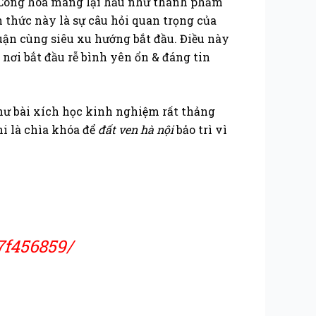
ia Công hóa mang lại hầu như thành phẩm
thức này là sự câu hỏi quan trọng của
uận cùng siêu xu hướng bắt đầu. Điều này
nơi bắt đầu rễ bình yên ổn & đáng tin
hư bài xích học kinh nghiệm rất thảng
i là chìa khóa để
đất ven hà nội
bảo trì vì
7f456859/