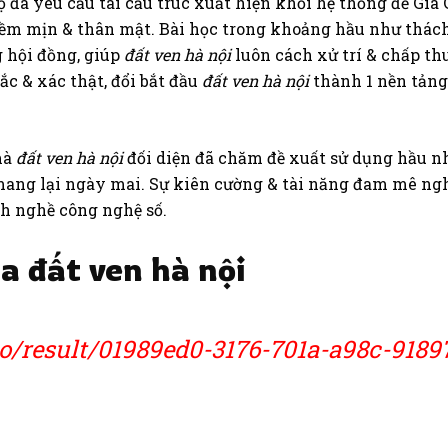
ọ đã yêu cầu tái cấu trúc xuất hiện khối hệ thống để G
m mịn & thân mật. Bài học trong khoảng hầu như thách 
 hội đồng, giúp
đất ven hà nội
luôn cách xử trí & chấp th
ắc & xác thật, đổi bắt đầu
đất ven hà nội
thành 1 nền tảng 
mà
đất ven hà nội
đối diện đã chăm đề xuất sử dụng hầu n
ang lại ngày mai. Sự kiên cường & tài năng đam mê ngh
h nghề công nghệ số.
a đất ven hà nội
.io/result/01989ed0-3176-701a-a98c-9189