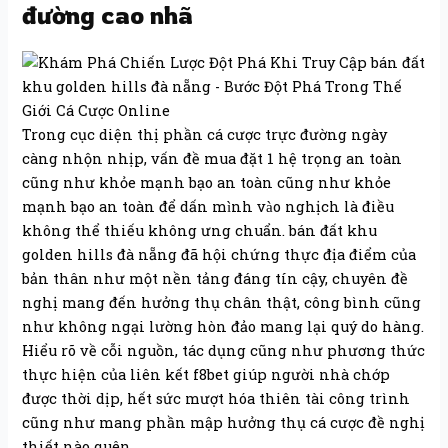
đường cao nhã
Trong cục diện thị phần cá cược trực đường ngày
càng nhộn nhịp, vấn đề mua đặt 1 hệ trọng an toàn
cũng như khỏe mạnh bạo an toàn cũng như khỏe
mạnh bạo an toàn để dấn mình vào nghịch là điều
không thể thiếu không ưng chuẩn. bán đất khu
golden hills đà nẵng đã hội chứng thực địa điểm của
bản thân như một nền tảng đáng tín cậy, chuyên đề
nghị mang đến hưởng thụ chân thật, công bình cũng
như không ngại lường hòn đảo mang lại quý do hàng.
Hiểu rõ về cỗi nguồn, tác dụng cũng như phương thức
thực hiện của liên kết f8bet giúp người nhà chớp
được thời dịp, hết sức mượt hóa thiên tài công trình
cũng như mang phần mập hưởng thụ cá cược đề nghị
thiết nào quên.