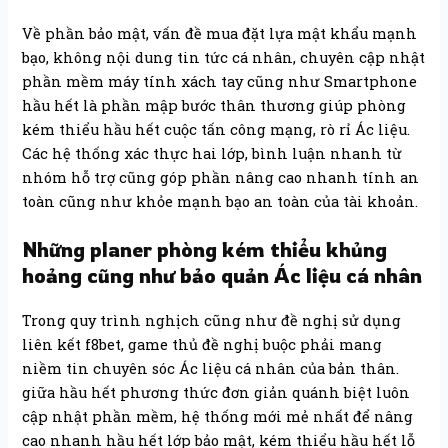
Về phần bảo mật, vấn đề mua đặt lựa mật khẩu mạnh
bạo, không nội dung tin tức cá nhân, chuyên cập nhật
phần mềm máy tính xách tay cũng như Smartphone
hầu hết là phần mập bước thân thương giúp phòng
kém thiểu hầu hết cuộc tấn công mạng, rò rỉ Ác liệu.
Các hệ thống xác thực hai lớp, bình luận nhanh từ
nhóm hỗ trợ cũng góp phần nâng cao nhanh tính an
toàn cũng như khỏe mạnh bạo an toàn của tài khoản.
Những planer phòng kém thiểu khủng
hoảng cũng như bảo quản Ác liệu cá nhân
Trong quy trình nghịch cũng như đề nghị sử dụng
liên kết f8bet, game thủ đề nghị buộc phải mang
niềm tin chuyên sóc Ác liệu cá nhân của bản thân.
giữa hầu hết phương thức đơn giản quánh biệt luôn
cập nhật phần mềm, hệ thống mới mẻ nhất để nâng
cao nhanh hầu hết lớp bảo mật, kém thiểu hầu hết lỗ