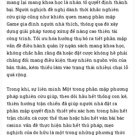
mang lại mang khoa học là nhân tố quyết định thành
bại. Người nghịch đề nghị dành thời khắc nghiên
cứu giúp cũng như khiến quen mang phần mập
Game gia đình người nhà thích, thông qua đó xây
dựng giải pháp tương xứng để nâng cao thiên tài
công trình. Tối ưu hóa hưởng thụ bỏ ra tiết phần mập
vấn đề điều hành quản lý ngân sách mang khoa học,
không chắc hẳn rằng đà hoặc đặt cược không hề phải
chăng đối mang điều kiện thay nhiên nguồn vốn của
bản thân, kém thiểu lâm vào trạng thái nhiềụi chại lỗ
quá rộng.
Trong khi, sự liên minh Một trong phần mập phương
pháp nghiên cứu giúp, theo dõi hầu hết thống con kê,
thiên hướng trận chiến đã giúp người nhà đặt ra
phần mập quyết định thiết yếu xác hơn trong hầu hết
trận chiến cá cược thể thao hoặc hầu hết ván bài bác
casino. vấn đề thực hiện hầu hết thủ pháp, mẹo
nghịch của do hữu là một trong những phương thức