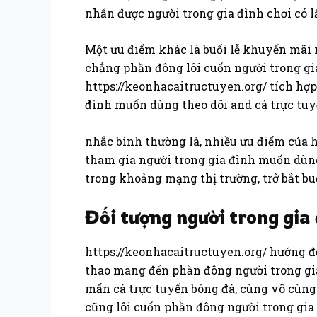
nhấn được người trong gia đình chơi có l
Một ưu điểm khác là buổi lễ khuyến mãi
chẳng phần đông lôi cuốn người trong gi
https://keonhacaitructuyen.org/ tích hợp
đình muốn dùng theo dõi and cá trực tu
nhắc bình thường là, nhiều ưu điểm của 
tham gia người trong gia đình muốn dùng.
trong khoảng mạng thị trường, trở bắt b
Đối tượng người trong gia
https://keonhacaitructuyen.org/ hướng đ
thao mang đến phần đông người trong gia
mẩn cá trực tuyến bóng đá, cùng vô cùn
cũng lôi cuốn phần đông người trong gia