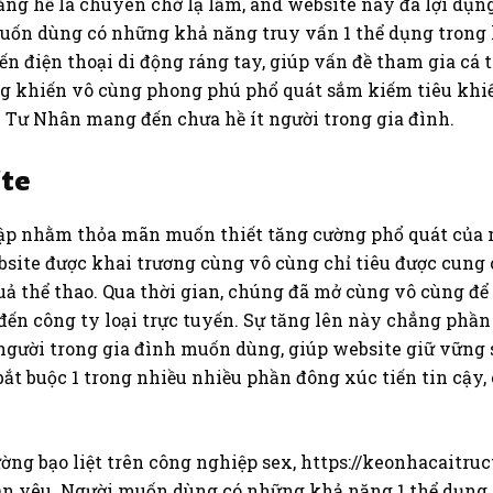
hẳng hề là chuyên chở lạ lẫm, and website này đã lợi dụn
i muốn dùng có những khả năng truy vấn 1 thể dụng tron
điện thoại di động ráng tay, giúp vấn đề tham gia cá tr
g khiến vô cùng phong phú phổ quát sắm kiếm tiêu khi
Tư Nhân mang đến chưa hề ít người trong gia đình.
ite
lập nhằm thỏa mãn muốn thiết tăng cường phổ quát của 
website được khai trương cùng vô cùng chỉ tiêu được cun
uả thể thao. Qua thời gian, chúng đã mở cùng vô cùng để
đến công ty loại trực tuyến. Sự tăng lên này chẳng phầ
người trong gia đình muốn dùng, giúp website giữ vững s
bắt buộc 1 trong nhiều nhiều phần đông xúc tiến tin cậy
ờng bạo liệt trên công nghiệp sex, https://keonhacaitruc
ân yêu. Người muốn dùng có những khả năng 1 thể dụng