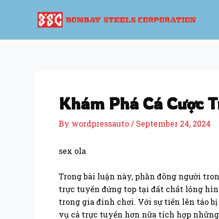
Skip
Post
to
navigation
content
Khám Phá Cá Cược Tr
By
wordpressauto
/
September 24, 2024
sex ola
Trong bài luận này, phần đông người tron
trực tuyến đứng top tại đất chất lỏng h
trong gia đình chơi. Với sự tiến lên táo
vụ cá trực tuyến hơn nữa tích hợp những