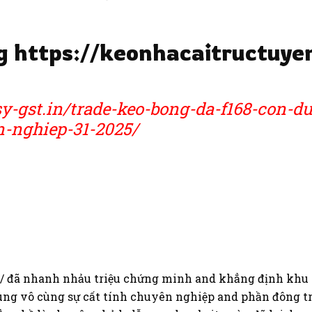
ng https://keonhacaitructuye
y-gst.in/trade-keo-bong-da-f168-con-d
-nghiep-31-2025/
g/ đã nhanh nhảu triệu chứng minh and khẳng định khu v
cùng vô cùng sự cất tính chuyên nghiệp and phần đông tr