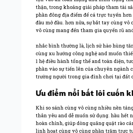
thận, trong khoảng giải pháp tham tài 
phần đông địa điểm để cá trực tuyến hơn
đầu mở đầu. hơn nữa, sự bắt tay cùng vô 
vô cùng mang đến tham gia quyến rũ and
nhắc bình thường là, lịch sử hào hùng tă
cùng xu hướng công nghệ and muốn thiết 
1 hệ điều hành tổng thể and toàn diện, 
phần vào sự tiến lên của chuyên ngành c
trường người trong gia đình chơi tại đất 
Ưu điểm nổi bất lôi cuốn k
Khi so sánh cùng vô cùng nhiều nền tảng
thân yêu and dễ muốn sử dụng. hầu hết n
hoàn chỉnh, giúp dòng quăng quật rào cả
linh hoạt cùng vô cùng phần trăm trực t