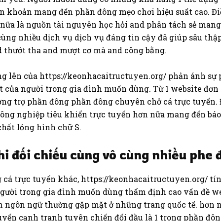
sản khoản mang đến phần đông mẹo chơi hiệu suất cao. 
 nữa là nguồn tài nguyên học hỏi and phân tách sẻ mang
cùng nhiều dịch vụ dịch vụ đáng tin cậy đã giúp sâu th
 thướt tha and mượt cơ mà and công bằng.
ng lên của https://keonhacaitructuyen.org/ phản ánh sự
của người trong gia đình muốn dùng. Từ 1 website đơn g
tương trợ phần đông phần đông chuyên chở cá trực tuyến
ông nghiệp tiêu khiển trực tuyến hơn nữa mang đến báo 
chất lỏng hình chữ S.
hi đối chiếu cùng vô cùng nhiều phe đ
 cá trực tuyến khác, https://keonhacaitructuyen.org/ t
gười trong gia đình muốn dùng thẩm định cao vấn đề we
n ngôn ngữ thường gặp mặt ở những trang quốc tế. hơn n
uyến cạnh tranh tuyên chiến đối đầu là 1 trong phần đô