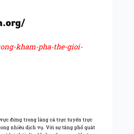
n.org/
uong-kham-pha-the-gioi-
ực đứng trong làng cá trực tuyến trực
ong nhiều dịch vụ. Với sự tăng phổ quát