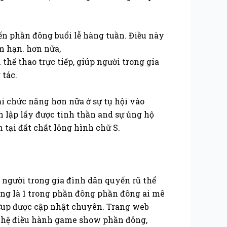
n phần đông buổi lễ hàng tuần. Điều này
m hạn. hơn nữa,
thể thao trực tiếp, giúp người trong gia
 tác.
i chức năng hơn nữa ở sự tụ hội vào
n lập lấy được tinh thần and sự ủng hộ
 tại đất chất lỏng hình chữ S.
người trong gia đình dân quyến rũ thể
ng là 1 trong phần đông phần đông ai mê
Cup được cập nhật chuyên. Trang web
g hệ điều hành game show phần đông,