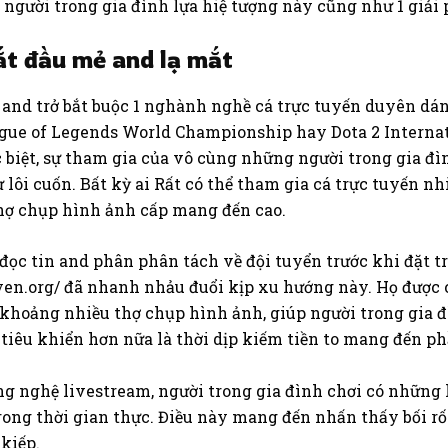
 người trong gia đình lựa hiệ tượng này cũng như 1 giải 
bắt đầu mẻ and lạ mắt
nổ and trở bắt buộc 1 nghành nghề cá trực tuyến duyên d
eague of Legends World Championship hay Dota 2 Internat
ặc biệt, sự tham gia của vô cùng những người trong gia
 lôi cuốn. Bất kỳ ai Rất có thể tham gia cá trực tuyến n
thợ chụp hình ảnh cấp mang đến cao.
c tin and phân phân tách về đội tuyển trước khi đặt tr
en.org/ đã nhanh nhảu đuổi kịp xu hướng này. Họ được 
khoảng nhiều thợ chụp hình ảnh, giúp người trong gia đ
tiêu khiển hơn nữa là thời dịp kiếm tiền to mang đến ph
ng nghệ livestream, người trong gia đình chơi có những
trong thời gian thực. Điều này mang đến nhấn thấy bối rố
kiếp.