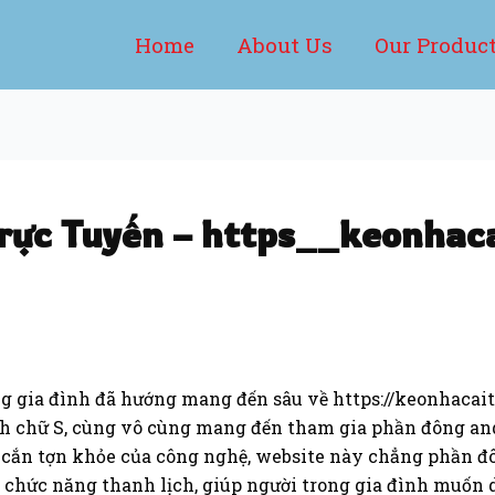
Home
About Us
Our Produc
ực Tuyến – https__keonhaca
g gia đình đã hướng mang đến sâu về https://keonhacaitr
ình chữ S, cùng vô cùng mang đến tham gia phần đông a
 bị cắn tợn khỏe của công nghệ, website này chẳng phần
 chức năng thanh lịch, giúp người trong gia đình muốn 