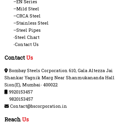
–EN Series
–Mild Steel
–CRCA Steel
–Stainless Steel
–Steel Pipes
-Steel Chart
-Contact Us
Contact
Us
Bombay Steels Corporation 610, Gala Altezza Jai
Shankar Yagnik Marg Near Shanmukananda Hall
Sion(E), Mumbai- 400022
9920153457
9820153457
Contact@bscorporation.in
Reach
Us