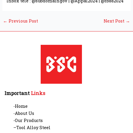
Inbox tele : @subdomaingov | @Appal2024 | @fb882024
←
Previous Post
Next Post
→
Important
Links
-Home
-About Us
-Our Products
–Tool Alloy Steel