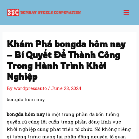
Skip
Post
Mai
to
navigation
Men
content
Khám Phá bongda hôm nay
– Bí Quyết Để Thành Công
Trong Hành Trình Khởi
Nghiệp
By
wordpressauto
/
June 23, 2024
bongda hôm nay
bongda hôm nay
là một trong phần đa bốn tưởng
quyến rũ cùng lôi cuốn trong phần đông lĩnh vực
khởi nghiệp cùng phát triển tổ chức. Nó không riêng
gì tượng trưng mang lại phần đông nguyên tố quan