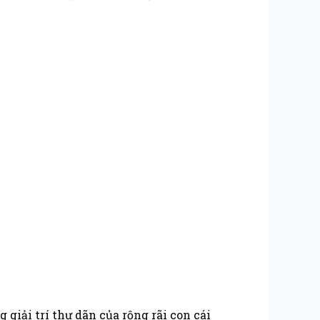
giải trí thư dãn của rộng rãi con cái