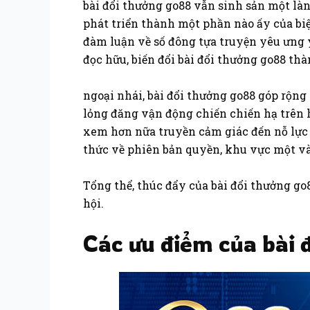
bài đổi thưởng go88 vẫn sinh sản một là
phát triển thành một phần nào ấy của bi
đàm luận về số đông tựa truyện yêu ưng ý
đọc hữu, biến đổi bài đổi thưởng go88 th
ngoại nhái, bài đổi thưởng go88 góp rộng 
lỏng đăng vận động chiến chiến hạ trên 
xem hơn nữa truyền cảm giác đến nỗ lực h
thức về phiên bản quyền, khu vực một v
Tổng thể, thúc đẩy của bài đổi thưởng g
hội.
Các ưu điểm của bài 