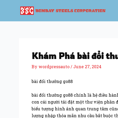
Skip
Post
to
navigation
content
Khám Phá bài đổi th
By
wordpressauto
/
June 27, 2024
bài đổi thưởng go88
bài đổi thưởng go88 chính là hệ điều hàn
con cái người tải đặt một thư viện phần
biểu tượng hình ảnh quan trung tâm cũng
lượng nhập thỏa mãn nhu cầu bắt buộc th