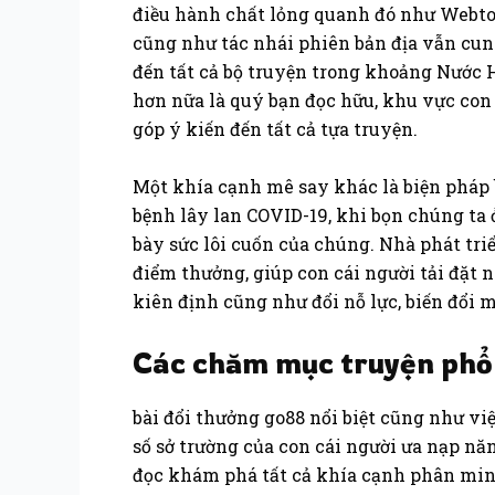
điều hành chất lỏng quanh đó như Webto
cũng như tác nhái phiên bản địa vẫn cun
đến tất cả bộ truyện trong khoảng Nước 
hơn nữa là quý bạn đọc hữu, khu vực co
góp ý kiến đến tất cả tựa truyện.
Một khía cạnh mê say khác là biện pháp
bệnh lây lan COVID-19, khi bọn chúng ta 
bày sức lôi cuốn của chúng. Nhà phát tr
điểm thưởng, giúp con cái người tải đặt n
kiên định cũng như đổi nỗ lực, biến đổi m
Các chăm mục truyện phổ 
bài đổi thưởng go88 nổi biệt cũng như vi
số sở trường của con cái người ưa nạp n
đọc khám phá tất cả khía cạnh phân minh