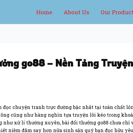
Home
About Us
Our Produc
ưởng go88 – Nền Tảng Truyện
h đọc chuyện tranh trực đường bậc nhất tại toàn chất lỏ
 đông cũng như hàng nghìn tựa truyện lôi kéo trong kh
 như xử lí thường xuyên, bài đổi thưởng go88 chưa chỉ v
iết niềm đắm say hơn nữa sinh sản quý bạn đọc hữu yêu