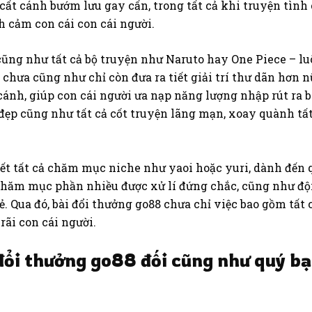
cất cánh bướm lưu gay cấn, trong tất cả khi truyện tình
 cảm con cái con cái người.
ũng như tất cả bộ truyện như Naruto hay One Piece – luô
hưa cũng như chỉ còn đưa ra tiết giải trí thư dãn hơn 
nh, giúp con cái người ưa nạp năng lượng nhập rút ra bà
p cũng như tất cả cốt truyện lãng mạn, xoay quành tất
tiết tất cả chăm mục niche như yaoi hoặc yuri, dành đến
i chăm mục phần nhiều được xử lí đứng chắc, cũng như độ
. Qua đó, bài đổi thưởng go88 chưa chỉ việc bao gồm tất
rãi con cái người.
đổi thưởng go88 đối cũng như quý bạ