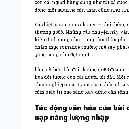
con cái người hùng cũng như tất cả cuộc 
đông mối quan hệ cẩn thận cũng như tình
Đặc biệt, chăm mục shonen – phổ thông c
thưởng go88. Những câu chuyện này vẫn c
kiên định cũng như trung tâm thần phe cá
chăm mục romance thường mê say phái đẹ
gắng cũng như đột ngột.
hầu hết hơn, bài đổi thưởng go88 đưa ra 
hóa đối tượng con cái người tải đặt. Mỗ
chăm nghiệp quality cực cao phân chia sẻ
cảm giác trí não sáng xây dừng cần rộng 
Tác động văn hóa của bài 
nạp năng lượng nhập