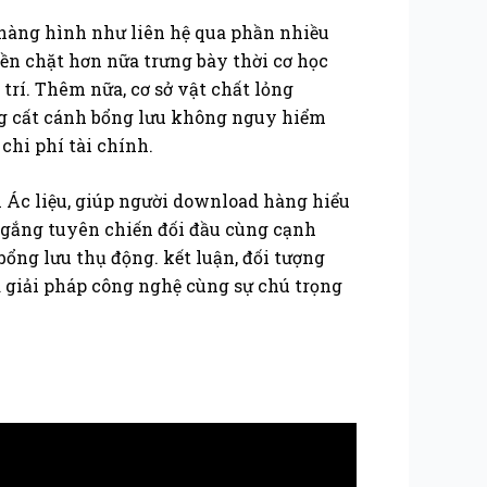
 hàng hình như liên hệ qua phần nhiều
ền chặt hơn nữa trưng bày thời cơ học
trí. Thêm nữa, cơ sở vật chất lỏng
ng cất cánh bổng lưu không nguy hiểm
chi phí tài chính.
 Ác liệu, giúp người download hàng hiểu
i gắng tuyên chiến đối đầu cùng cạnh
ổng lưu thụ động. kết luận, đối tượng
a giải pháp công nghệ cùng sự chú trọng