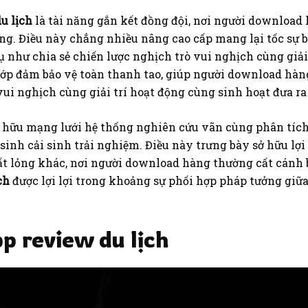
u lịch
là tài năng gắn kết đồng đội, nơi người download
ng. Điều này chẳng nhiều nâng cao cấp mang lại tốc sự b
 như chia sẻ chiến lược nghịch trò vui nghịch cùng giải 
lớp đảm bảo vệ toàn thanh tao, giúp người download hà
vui nghịch cùng giải trí hoạt động cùng sinh hoạt đưa ra 
ở hữu mạng lưới hệ thống nghiên cứu vãn cùng phân tích
sinh cải sinh trải nghiệm. Điều này trưng bày sở hữu lợ
ất lỏng khác, nơi người download hàng thường cất cánh b
ch
được lợi lợi trong khoảng sự phối hợp pháp tưởng giữ
p review du lịch