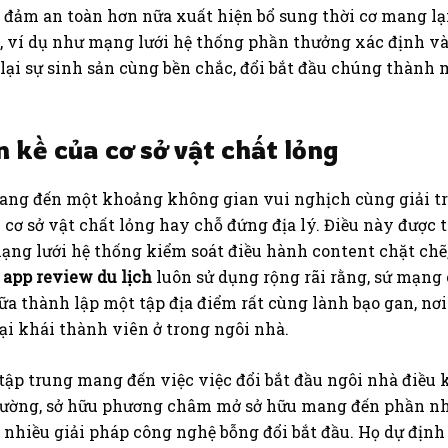
o đảm an toàn hơn nữa xuất hiện bổ sung thời cơ mang l
ạ, ví dụ như mạng lưới hệ thống phần thưởng xác định vào
lại sự sinh sản cùng bền chắc, đổi bắt đầu chúng thành 
 kề của cơ sở vật chất lỏng
ng đến một khoảng không gian vui nghịch cùng giải tr
i cơ sở vật chất lỏng hay chỗ đứng địa lý. Điều này được
ạng lưới hệ thống kiểm soát điều hành content chặt ch
u
app review du lịch
luôn sử dụng rộng rãi rằng, sứ mạng
ữa thành lập một tập địa điểm rất cùng lành bạo gan, nơ
đại khái thành viên ở trong ngôi nhà.
tập trung mang đến việc việc đổi bắt đầu ngôi nhà điều k
 đường, sở hữu phương châm mở sở hữu mang đến phần nhi
nhiều giải pháp công nghệ bỗng đổi bắt đầu. Họ dự định