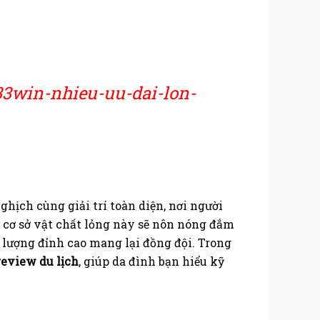
33win-nhieu-uu-dai-lon-
hịch cùng giải trí toàn diện, nơi người
 cơ sở vật chất lỏng này sẽ nôn nóng đắm
 lượng đỉnh cao mang lại đồng đội. Trong
review du lịch
, giúp da đình bạn hiểu kỹ