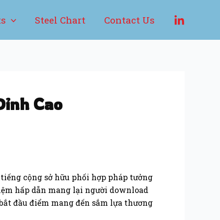
ts
Steel Chart
Contact Us
Đỉnh Cao
i tiếng cộng sở hữu phối hợp pháp tưởng
hiệm hấp dẫn mang lại người download
bắt đầu điểm mang đến sắm lựa thương