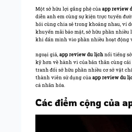
Một sở hữu lợi gắng phệ của
app review d
diễn anh em cùng sự kiện trực tuyến đườ
hỏi cùng chia sẻ trong khoảng nhau, ví dụ
khuyến mãi bảo mật, sở hữu phần nhiều 
khi dấn mình vào phần nhiều hoạt động 
ngoại giả,
app review du lịch
nổi tiếng s
kỹ hơn về hành vi của bản thân cùng cải 
tranh đối sở hữu phần nhiều cơ sở vật ch
thành viên sử dụng của
app review du lị
cá nhân hóa.
Các điểm cộng của ap