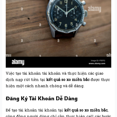
Việc tạo tài khoản tài khoản và thực hiện các giao
dịch nạp rút tiền tại
kết quả so xo miền bắc
được thực
hiện một cách nhanh chóng và dễ dàng.
Đăng Ký Tài Khoản Dễ Dàng
Để tạo tài khoản tài khoản tại
kết quả so xo miền bắc
,
cộng đồng người dùng chỉ cần thực hiện call các bước