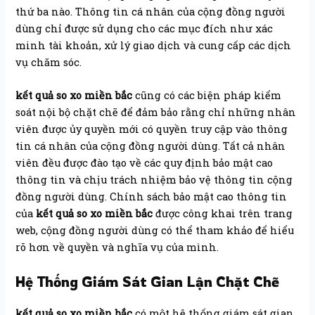
thứ ba nào. Thông tin cá nhân của cộng đồng người
dùng chỉ được sử dụng cho các mục đích như xác
minh tài khoản, xử lý giao dịch và cung cấp các dịch
vụ chăm sóc.
kết quả so xo miền bắc
cũng có các biện pháp kiểm
soát nội bộ chặt chẽ để đảm bảo rằng chỉ những nhân
viên được ủy quyền mới có quyền truy cập vào thông
tin cá nhân của cộng đồng người dùng. Tất cả nhân
viên đều được đào tạo về các quy định bảo mật cao
thông tin và chịu trách nhiệm bảo vệ thông tin cộng
đồng người dùng. Chính sách bảo mật cao thông tin
của
kết quả so xo miền bắc
được công khai trên trang
web, cộng đồng người dùng có thể tham khảo để hiểu
rõ hơn về quyền và nghĩa vụ của mình.
Hệ Thống Giám Sát Gian Lận Chặt Chẽ
kết quả so xo miền bắc
có một hệ thống giám sát gian