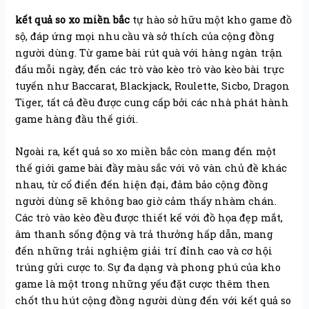
kết quả so xo miền bắc
tự hào sở hữu một kho game đồ
sộ, đáp ứng mọi nhu cầu và sở thích của cộng đồng
người dùng. Từ game bài rút quà với hàng ngàn trận
đấu mỗi ngày, đến các trò vào kèo trò vào kèo bài trực
tuyến như Baccarat, Blackjack, Roulette, Sicbo, Dragon
Tiger, tất cả đều được cung cấp bởi các nhà phát hành
game hàng đầu thế giới.
Ngoài ra, kết quả so xo miền bắc còn mang đến một
thế giới game bài đầy màu sắc với vô vàn chủ đề khác
nhau, từ cổ điển đến hiện đại, đảm bảo cộng đồng
người dùng sẽ không bao giờ cảm thấy nhàm chán.
Các trò vào kèo đều được thiết kế với đồ họa đẹp mắt,
âm thanh sống động và trả thưởng hấp dẫn, mang
đến những trải nghiệm giải trí đỉnh cao và cơ hội
trúng gửi cược to. Sự đa dạng và phong phú của kho
game là một trong những yếu đặt cược thêm then
chốt thu hút cộng đồng người dùng đến với kết quả so