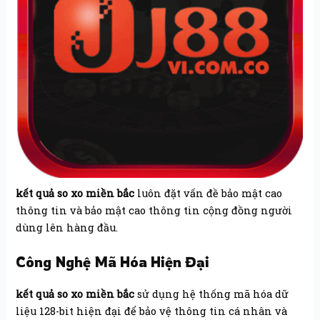
kết quả so xo miền bắc
luôn đặt vấn đề bảo mật cao
thông tin và bảo mật cao thông tin cộng đồng người
dùng lên hàng đầu.
Công Nghệ Mã Hóa Hiện Đại
kết quả so xo miền bắc
sử dụng hệ thống mã hóa dữ
liệu 128-bit hiện đại để bảo vệ thông tin cá nhân và