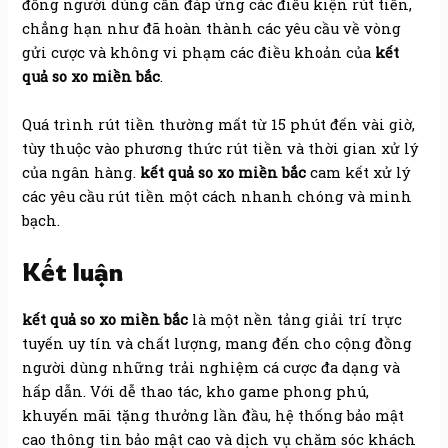
đồng người dùng cần đáp ứng các điều kiện rút tiền,
chẳng hạn như đã hoàn thành các yêu cầu về vòng
gửi cược và không vi phạm các điều khoản của
kết
quả so xo miền bắc
.
Quá trình rút tiền thường mất từ 15 phút đến vài giờ,
tùy thuộc vào phương thức rút tiền và thời gian xử lý
của ngân hàng.
kết quả so xo miền bắc
cam kết xử lý
các yêu cầu rút tiền một cách nhanh chóng và minh
bạch.
Kết luận
kết quả so xo miền bắc
là một nền tảng giải trí trực
tuyến uy tín và chất lượng, mang đến cho cộng đồng
người dùng những trải nghiệm cá cược đa dạng và
hấp dẫn. Với dễ thao tác, kho game phong phú,
khuyến mãi tặng thưởng lần đầu, hệ thống bảo mật
cao thông tin bảo mật cao và dịch vụ chăm sóc khách