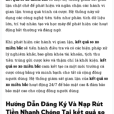
lận chặt chẽ để phát hiện và ngăn chặn các hành vi
gian lận trong quá trình cá cược. Hệ thống này sử
dụng các công nghệ tiên tiến như phân tích dữ liệu
lớn, trí tuệ nhân tạo và học máy để phát hiện các hoạt
động bất thường và đáng ngờ.
Khi phát hiện các hành vi gian lận,
kết quả so xo
miền bắc
sẽ tiến hành điều tra và có các biện pháp xử
lý nghiêm khắc, bao gồm khóa tài khoản, tịch thu
tiền trúng gửi cược kèo và thậm chí là khởi kiện.
kết
quả so xo miền bắc
cam kết tạo ra một môi trường cá
cược công bằng và minh bạch cho tất cả cộng đồng
người dùng. Hệ thống giám sát gian lận của
kết quả so
xo miền bắc
hoạt động 24/7 để bảo mật cao & đảm bảo
bảo mật cao cho cộng đồng người dùng.
Hướng Dẫn Đăng Ký Và Nạp Rút
Tiền Nhanh Chóng Tại kết quả so