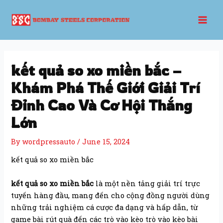
Skip
Post
Mai
to
navigation
Men
content
kết quả so xo miền bắc –
Khám Phá Thế Giới Giải Trí
Đỉnh Cao Và Cơ Hội Thắng
Lớn
By
wordpressauto
/
June 15, 2024
kết quả so xo miền bắc
kết quả so xo miền bắc
là một nền tảng giải trí trực
tuyến hàng đầu, mang đến cho cộng đồng người dùng
những trải nghiệm cá cược đa dạng và hấp dẫn, từ
game bài rút quà đến các trò vào kèo trò vào kèo bài