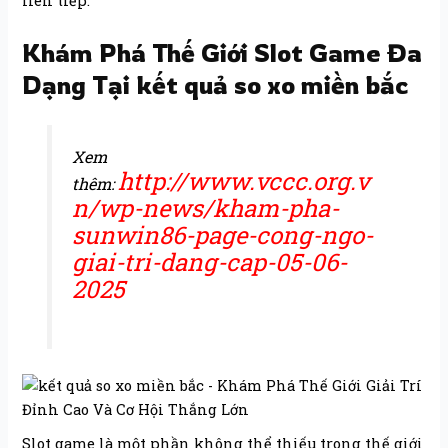
liên tiếp.
Khám Phá Thế Giới Slot Game Đa
Dạng Tại kết quả so xo miền bắc
Xem
http://www.vccc.org.v
thêm:
n/wp-news/kham-pha-
sunwin86-page-cong-ngo-
giai-tri-dang-cap-05-06-
2025
Slot game là một phần không thể thiếu trong thế giới