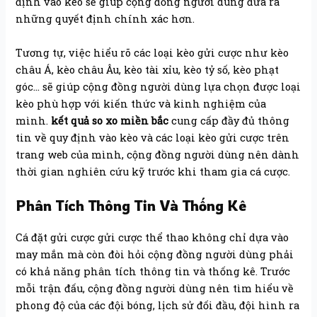
định vào kèo sẽ giúp cộng đồng người dùng đưa ra
những quyết định chính xác hơn.
Tương tự, việc hiểu rõ các loại kèo gửi cược như kèo
châu Á, kèo châu Âu, kèo tài xỉu, kèo tỷ số, kèo phạt
góc… sẽ giúp cộng đồng người dùng lựa chọn được loại
kèo phù hợp với kiến thức và kinh nghiệm của
mình.
kết quả so xo miền bắc
cung cấp đầy đủ thông
tin về quy định vào kèo và các loại kèo gửi cược trên
trang web của mình, cộng đồng người dùng nên dành
thời gian nghiên cứu kỹ trước khi tham gia cá cược.
Phân Tích Thông Tin Và Thống Kê
Cá đặt gửi cược gửi cược thể thao không chỉ dựa vào
may mắn mà còn đòi hỏi cộng đồng người dùng phải
có khả năng phân tích thông tin và thống kê. Trước
mỗi trận đấu, cộng đồng người dùng nên tìm hiểu về
phong độ của các đội bóng, lịch sử đối đầu, đội hình ra