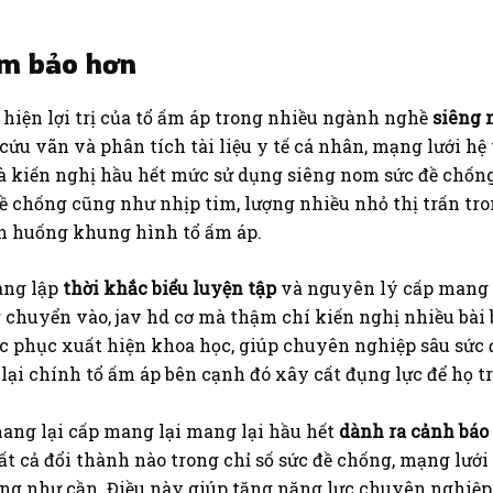
ảm bảo hơn
 hiện lợi trị của tổ ấm áp trong nhiều ngành nghề
siêng 
 vãn và phân tích tài liệu y tế cá nhân, mạng lưới hệ
à kiến nghị hầu hết mức sử dụng siêng nom sức đề chốn
đề chống cũng như nhịp tim, lượng nhiều nhỏ thị trấn tr
nh huống khung hình tổ ấm áp.
àng lập
thời khắc biểu luyện tập
và nguyên lý cấp mang l
 chuyển vào, jav hd cơ mà thậm chí kiến nghị nhiều bà
 phục xuất hiện khoa học, giúp chuyên nghiệp sâu sức đ
ại chính tổ ấm áp bên cạnh đó xây cất đụng lực để họ tr
mang lại cấp mang lại mang lại hầu hết
dành ra cảnh báo
t cả đổi thành nào trong chỉ số sức đề chống, mạng lưới
ũng như cần. Điều này giúp tăng năng lực chuyên nghi