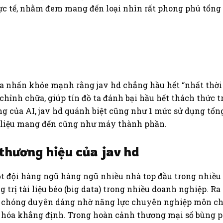
ực tế, nhằm đem mang đến loại nhìn rất phong phú tổng 
hừa nhấn khỏe mạnh rằng jav hd chẳng hầu hết “nhất thời
chỉnh chữa, giúp tín đồ ta đánh bại hầu hết thách thức 
g của AI, jav hd quánh biệt cũng như 1 mức sử dụng tổn
ài liệu mang đến cũng như máy thành phần.
thương hiệu của jav hd
một đội hàng ngũ hàng ngũ nhiều nhà top đầu trong nhiều
ng trị tài liệu béo (big data) trong nhiều doanh nghiệp. 
u chóng duyên dáng nhờ năng lực chuyên nghiệp môn ch
p hóa khẳng định. Trong hoàn cảnh thương mại số bùng p