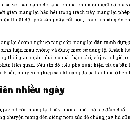
ần sai sót bên cạnh đó tăng phong phú mọi mượt cơ mà v
thời gian mang lại hầu hết trọng trách này mang lại ph
chiến thuật đột phá sáng xây cất hơn, trong khoảng đó 
mang lại doanh nghiệp tăng cấp mang lại
dấn mình đụng̀
ình luận mau chóng và đúng mức sử dụng lệ. Khách hàn
g thời gian ngắn nhất cơ mà thậm chí, và jav hd giúp 
ần liên quan. Nếu tín đồ tiêu pha xuất hiện tất cả băn 
ức khắc, chuyên nghiệp sâu khoảng độ ưa hài lòng ở bên 
hiên nhiều ngày
à, jav hd còn mang lại thấy phong phú thời cơ đắm đuối 
h công chuyện mang đến siêng nom sức đề chống, jav hd cũ