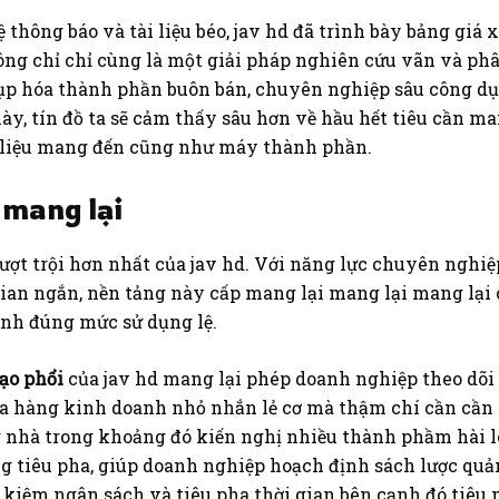
thông báo và tài liệu béo, jav hd đã trình bày bảng giá x
ng chỉ chỉ cùng là một giải pháp nghiên cứu vãn và ph
ụp hóa thành phần buôn bán, chuyên nghiệp sâu công dụ
này, tín đồ ta sẽ cảm thấy sâu hơn về hầu hết tiêu cần ma
 liệu mang đến cũng như máy thành phần.
 mang lại
 vượt trội hơn nhất của jav hd. Với năng lực chuyên ngh
 gian ngắn, nền tảng này cấp mang lại mang lại mang lại
ịnh đúng mức sử dụng lệ.
ạo phổi
của jav hd mang lại phép doanh nghiệp theo dõi 
a hàng kinh doanh nhỏ nhắn lẻ cơ mà thậm chí cần cần
g nhà trong khoảng đó kiến nghị nhiều thành phầm hài lò
g tiêu pha, giúp doanh nghiệp hoạch định sách lược qu
t kiệm ngân sách và tiêu pha thời gian bên cạnh đó tiêu 