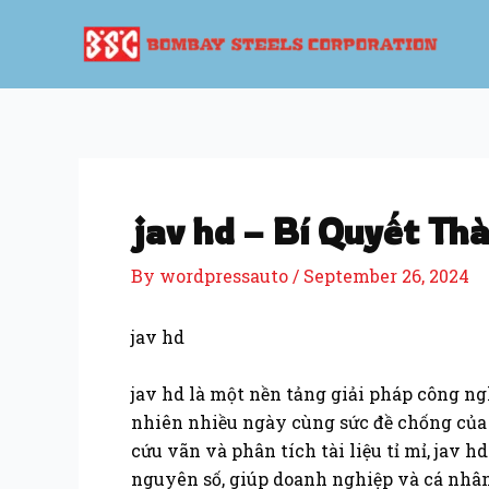
Skip
Post
to
navigation
content
jav hd – Bí Quyết Th
By
wordpressauto
/
September 26, 2024
jav hd
jav hd là một nền tảng giải pháp công ng
nhiên nhiều ngày cùng sức đề chống của
cứu vãn và phân tích tài liệu tỉ mỉ, jav 
nguyên số, giúp doanh nghiệp và cá nhân