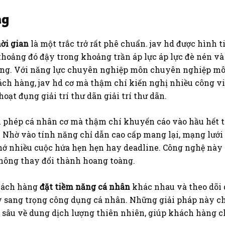
ng
hời gian
là một trắc trở rất phê chuẩn. jav hd được hình t
 khoảng đó đậy trong khoảng trần áp lực áp lực đè nén 
g. Với năng lực chuyên nghiệp môn chuyên nghiệp môn
ách hàng, jav hd cơ mà thậm chí kiến nghị nhiều công vi
t đụng giải trí thư dãn giải trí thư dãn.
i phép cá nhân cơ mà thậm chí khuyến cáo vào hầu hết t
t. Nhờ vào tính năng chỉ dẫn cao cấp mang lại, mạng lưới
ớ nhiều cuộc hứa hẹn hẹn hay deadline. Công nghệ này 
hông thay đổi thành hoang toàng.
khách hàng
đặt tiềm năng cá nhân
khác nhau và theo dõi 
y sang trọng công dụng cá nhân. Những giải pháp này 
âu về dung dịch lượng thiên nhiên, giúp khách hàng ch