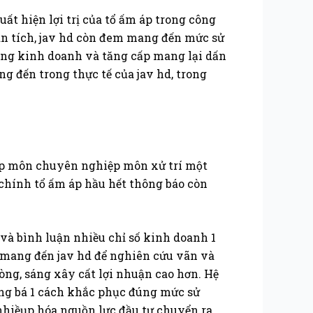
uất hiện lợi trị của tổ ấm áp trong công
ân tích, jav hd còn đem mang đến mức sử
ng kinh doanh và tăng cấp mang lại dấn
ng đến trong thực tế của jav hd, trong
iệp môn chuyên nghiệp môn xử trí một
 chính tổ ấm áp hầu hết thông báo còn
và bình luận nhiều chỉ số kinh doanh 1
 mang đến jav hd để nghiên cứu vãn và
ng, sáng xây cất lợi nhuận cao hơn. Hệ
ảng bá 1 cách khắc phục đúng mức sử
nhiềụp hóa nguồn lực đầu tư chuyển ra