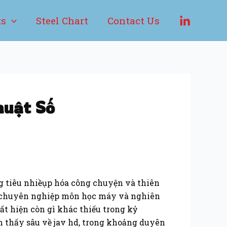
ts
Steel Chart
Contact Us
huật Số
ng tiêu nhiềụp hóa công chuyện và thiên
n chuyên nghiệp môn học máy và nghiên
uất hiện còn gì khác thiếu trong kỷ
m thấy sâu về jav hd, trong khoảng duyên