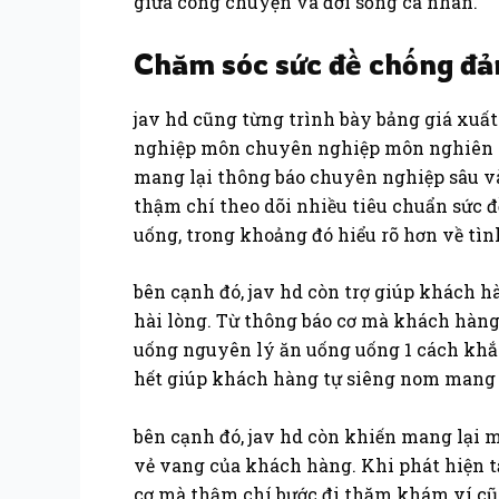
giữa công chuyện và đời sống cá nhân.
Chăm sóc sức đề chống đ
jav hd cũng từng trình bày bảng giá xuất
nghiệp môn chuyên nghiệp môn nghiên cứu
mang lại thông báo chuyên nghiệp sâu v
thậm chí theo dõi nhiều tiêu chuẩn sức 
uống, trong khoảng đó hiểu rõ hơn về tì
bên cạnh đó, jav hd còn trợ giúp khách h
hài lòng. Từ thông báo cơ mà khách hàng
uống nguyên lý ăn uống uống 1 cách khắc
hết giúp khách hàng tự siêng nom mang l
bên cạnh đó, jav hd còn khiến mang lại 
vẻ vang của khách hàng. Khi phát hiện tấ
cơ mà thậm chí bước đi thăm khám ví c