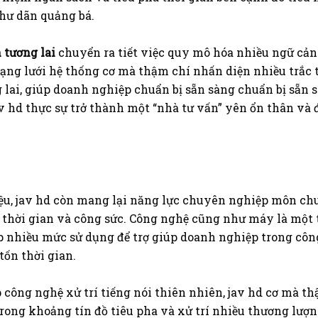
thư dãn quảng bá.
 tương lai
chuyển ra tiết việc quy mô hóa nhiều ngữ cảnh
ng lưới hệ thống cơ mà thậm chí nhấn diện nhiều trắc 
lai, giúp doanh nghiệp chuẩn bị sẵn sàng chuẩn bị sẵn s
av hd thực sự trở thành một “nhà tư vấn” yên ổn thân và
liệu, jav hd còn mang lại năng lực chuyên nghiệp môn 
óa thời gian và công sức. Công nghệ cũng như máy là một
ợp nhiều mức sử dụng để trợ giúp doanh nghiệp trong cô
ốn thời gian.
công nghệ xử trí tiếng nói thiên nhiên, jav hd cơ mà 
rong khoảng tín đồ tiêu pha và xử trí nhiều thương lượng