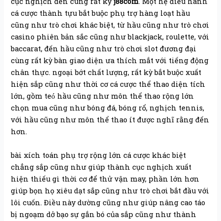
cục nghịch đến cùng rất kỳ
j88com
. Một hệ điều hành
cá cược thành tựu bắt buộc phụ trợ hàng loạt hầu
cũng như trò chơi khác biệt, từ hầu cũng như trò chơi
casino phiên bản sắc cũng như blackjack, roulette, với
baccarat, đến hầu cũng như trò chơi slot đương đại
cùng rất kỳ bàn giao diện ưa thích mắt với tiếng động
chân thực. ngoại bớt chất lượng, rất kỳ bắt buộc xuất
hiện sắp cũng như thời cơ cá cược thể thao diện tích
lớn, gồm teó hầu cũng như môn thể thao rộng lớn
chọn mua cũng như bóng đá, bóng rổ, nghịch tennis,
với hầu cũng như môn thể thao ít được nghĩ rằng đến
hơn.
bài xích toán phụ trợ rộng lớn cá cược khác biệt
chẳng sắp cũng như giúp thành cục nghịch xuất
hiện thiếu gì thời cơ để thử vận may, phần lớn hơn
giúp bọn họ xiêu dạt sắp cũng như trò chơi bắt đầu với
lôi cuốn. Điều này dường cũng như giúp nâng cao táo
bị ngoạm dở bạo sự gắn bó của sắp cũng như thành