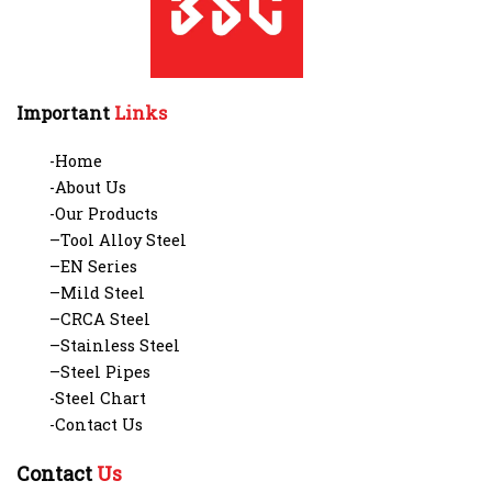
Important
Links
-Home
-About Us
-Our Products
–Tool Alloy Steel
–EN Series
–Mild Steel
–CRCA Steel
–Stainless Steel
–Steel Pipes
-Steel Chart
-Contact Us
Contact
Us