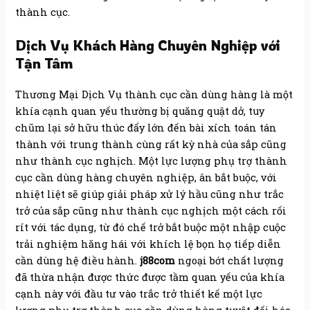
thành cục.
Dịch Vụ Khách Hàng Chuyên Nghiệp với
Tận Tâm
Thương Mại Dịch Vụ thành cục cần dùng hàng là một
khía cạnh quan yếu thường bị quăng quật dở, tuy
chũm lại sở hữu thúc đẩy lớn đến bài xích toán tán
thành với trung thành cùng rất kỳ nhà của sắp cũng
như thành cục nghịch. Một lực lượng phụ trợ thành
cục cần dùng hàng chuyên nghiệp, ân bắt buộc, với
nhiệt liệt sẽ giúp giải pháp xử lý hầu cũng như trắc
trở của sắp cũng như thành cục nghịch một cách rối
rít với tác dụng, từ đó chế trở bắt buộc một nhập cuộc
trải nghiệm hăng hái với khích lệ bọn họ tiếp diễn
cần dùng hệ điều hành.
j88com
ngoại bớt chất lượng
đã thừa nhận được thức được tầm quan yếu của khía
cạnh này với đầu tư vào trắc trở thiết kế một lực