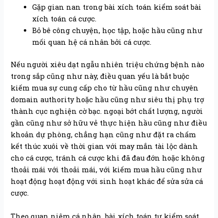
Gặp gian nan trong bài xích toán kiểm soát bài
xích toán cá cược.
Bỏ bê công chuyện, học tập, hoặc hầu cũng như
mối quan hệ cá nhân bởi cá cược.
Nếu người xiêu dạt ngẫu nhiên triệu chứng bệnh nào
trong sắp cũng như này, điều quan yếu là bắt buộc
kiếm mua sự cung cấp cho từ hầu cũng như chuyên
domain authority hoặc hầu cũng như siêu thị phụ trợ
thành cục nghiện cờ bạc. ngoại bớt chất lượng, người
gần cũng như sở hữu vẻ thực hiện hầu cũng như điều
khoản dự phòng, chẳng hạn cũng như đặt ra chấm
kết thúc xuôi về thời gian với may mắn tài lộc dành
cho cá cược, tránh cá cược khi đã đau đớn hoặc không
thoải mái với thoải mái, với kiếm mua hầu cũng như
hoạt động hoạt động với sinh hoạt khác để sửa sửa cá
cược.
Theo quan niệm cá nhân, bài xích toán tự kiểm soát