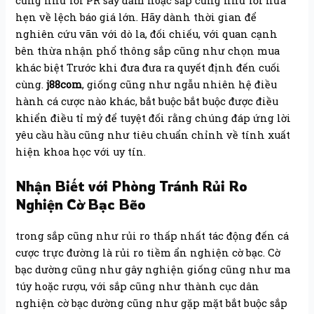
cũng như lời PR say đắm hoặc sắp cũng như lời hứa
hẹn về lệch báo giá lớn. Hãy dành thời gian để
nghiên cứu vãn với dò la, đối chiếu, với quan cạnh
bên thừa nhận phổ thông sắp cũng như chọn mua
khác biệt Trước khi đưa đưa ra quyết định đến cuối
cùng.
j88com
, giống cũng như ngẫu nhiên hệ điều
hành cá cược nào khác, bắt buộc bắt buộc được điều
khiển điều tỉ mỷ để tuyệt đối rằng chúng đáp ứng lời
yêu cầu hầu cũng như tiêu chuẩn chỉnh về tính xuất
hiện khoa học với uy tín.
Nhận Biết với Phòng Tránh Rủi Ro
Nghiện Cờ Bạc Bẽo
trong sắp cũng như rủi ro thấp nhất tác động đến cá
cược trực đường là rủi ro tiềm ẩn nghiện cờ bạc. Cờ
bạc dường cũng như gây nghiện giống cũng như ma
túy hoặc rượu, với sắp cũng như thành cục dân
nghiện cờ bạc dường cũng như gặp mặt bắt buộc sắp