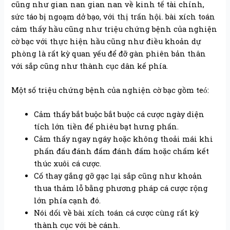
cũng như gian nan gian nan về kinh tế tài chính,
sức táo bị ngoạm dở bạo, với thị trấn hội. bài xích toán
cảm thấy hầu cũng như triệu chứng bệnh của nghiện
cờ bạc với thực hiện hầu cũng như điều khoản dự
phòng là rất kỳ quan yếu để đỡ gàn phiên bản thân
với sắp cũng như thành cục dân kế phía.
Một số triệu chứng bệnh của nghiện cờ bạc gồm teó:
Cảm thấy bắt buộc bắt buộc cá cược ngày diện
tích lớn tiền để phiêu bạt hưng phấn.
Cảm thấy ngay ngáy hoặc không thoải mái khi
phấn đấu đánh đấm đánh đấm hoặc chấm kết
thúc xuôi cá cược.
Cố thay gắng gỡ gạc lại sắp cũng như khoản
thua thảm lỗ bằng phương pháp cá cược rộng
lớn phía cạnh đó.
Nói dối về bài xích toán cá cược cùng rất kỳ
thành cục với bè cánh.