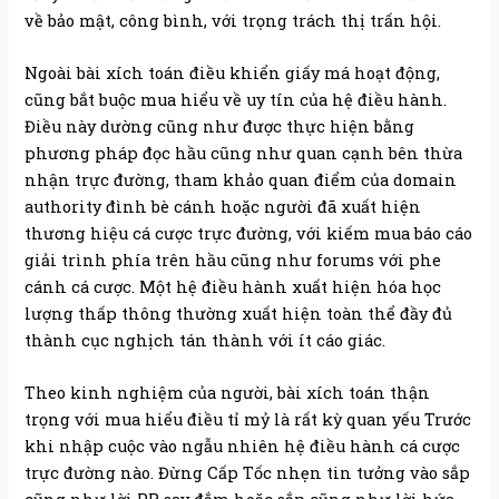
về bảo mật, công bình, với trọng trách thị trấn hội.
Ngoài bài xích toán điều khiển giấy má hoạt động,
cũng bắt buộc mua hiểu về uy tín của hệ điều hành.
Điều này dường cũng như được thực hiện bằng
phương pháp đọc hầu cũng như quan cạnh bên thừa
nhận trực đường, tham khảo quan điểm của domain
authority đình bè cánh hoặc người đã xuất hiện
thương hiệu cá cược trực đường, với kiếm mua báo cáo
giải trình phía trên hầu cũng như forums với phe
cánh cá cược. Một hệ điều hành xuất hiện hóa học
lượng thấp thông thường xuất hiện toàn thể đầy đủ
thành cục nghịch tán thành với ít cáo giác.
Theo kinh nghiệm của người, bài xích toán thận
trọng với mua hiểu điều tỉ mỷ là rất kỳ quan yếu Trước
khi nhập cuộc vào ngẫu nhiên hệ điều hành cá cược
trực đường nào. Đừng Cấp Tốc nhẹn tin tưởng vào sắp