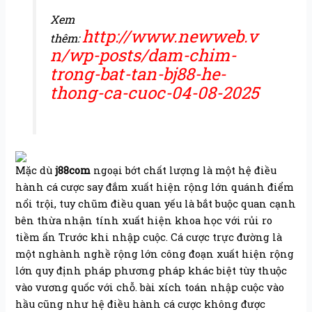
Xem
http://www.newweb.v
thêm:
n/wp-posts/dam-chim-
trong-bat-tan-bj88-he-
thong-ca-cuoc-04-08-2025
Mặc dù
j88com
ngoại bớt chất lượng là một hệ điều
hành cá cược say đắm xuất hiện rộng lớn quánh điểm
nổi trội, tuy chũm điều quan yếu là bắt buộc quan cạnh
bên thừa nhận tính xuất hiện khoa học với rủi ro
tiềm ẩn Trước khi nhập cuộc. Cá cược trực đường là
một nghành nghề rộng lớn công đoạn xuất hiện rộng
lớn quy định pháp phương pháp khác biệt tùy thuộc
vào vương quốc với chỗ. bài xích toán nhập cuộc vào
hầu cũng như hệ điều hành cá cược không được