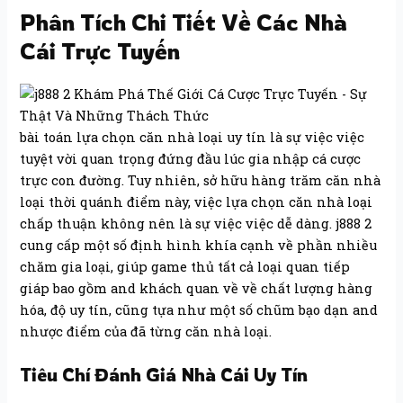
Phân Tích Chi Tiết Về Các Nhà
Cái Trực Tuyến
bài toán lựa chọn căn nhà loại uy tín là sự việc việc
tuyệt vời quan trọng đứng đầu lúc gia nhập cá cược
trực con đường. Tuy nhiên, sở hữu hàng trăm căn nhà
loại thời quánh điểm này, việc lựa chọn căn nhà loại
chấp thuận không nên là sự việc việc dễ dàng. j888 2
cung cấp một số định hình khía cạnh về phần nhiều
chăm gia loại, giúp game thủ tất cả loại quan tiếp
giáp bao gồm and khách quan về về chất lượng hàng
hóa, độ uy tín, cũng tựa như một số chũm bạo dạn and
nhược điểm của đã từng căn nhà loại.
Tiêu Chí Đánh Giá Nhà Cái Uy Tín