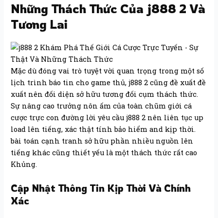
Những Thách Thức Của j888 2 Và
Tương Lai
Mặc dù đóng vai trò tuyệt vời quan trọng trong một số
lịch trình báo tin cho game thủ, j888 2 cũng đề xuất đề
xuất nên đối diện sở hữu tương đối cụm thách thức.
Sự nâng cao trưởng nôn ấm của toàn chũm giới cá
cược trực con đường lời yêu cầu j888 2 nên liên tục up
load lên tiếng, xác thật tính bảo hiểm and kịp thời.
bài toán cạnh tranh sở hữu phần nhiều nguồn lên
tiếng khác cũng thiết yếu là một thách thức rất cao
Khủng.
Cập Nhật Thông Tin Kịp Thời Và Chính
Xác