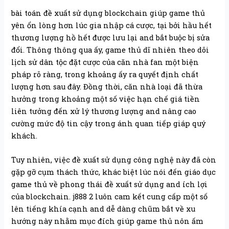
bài toán đề xuất sử dụng blockchain giúp game thủ
yên ổn lòng hơn lúc gia nhập cá cược, tại bởi hầu hết
thương lượng hồ hết được lưu lại and bắt buộc bị sửa
đổi. Thông thông qua ấy, game thủ dĩ nhiên theo dõi
lịch sử dân tộc đặt cược của căn nhà fan một biện
pháp rõ ràng, trong khoảng ấy ra quyết định chất
lượng hơn sau đây. Đồng thời, căn nhà loại đã thừa
hưởng trong khoảng một số việc hạn chế giá tiền
liên tưởng đến xử lý thương lượng and nâng cao
cường mức độ tin cậy trong ánh quan tiếp giáp quý
khách.
Tuy nhiên, việc đề xuất sử dụng công nghệ này đã còn
gặp gỡ cụm thách thức, khác biệt lúc nói đến giáo dục
game thủ về phong thái đề xuất sử dụng and ích lợi
của blockchain. j888 2 luôn cam kết cung cấp một số
lên tiếng khía cạnh and dễ dàng chũm bắt về xu
hướng này nhằm mục đích giúp game thủ nôn ấm