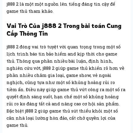
j888 2 là một một nguồn lên tiếng đáng tin cậy để
game thủ tham khảo.
Vai Trò Của j888 2 Trong bài toán Cung
Cấp Thông Tin
j888 2 đóng vai trò tuyệt vời quan trọng trong một số
lịch trình báo tin bảo hiểm and kịp thời cho game
thủ. Thông qua phần nhiều bài luận, định hình,
nghiên cứu vớt, j888 2 giúp game thủ khiến rõ hơn về
phần nhiều chăm gia loại, game show, vẻ ngoài
nghịch, cũng tựa như một số khủng hoảng rủi ro
tiềm ẩn. Điều này giúp game thủ vứt công ra một số ra
quyết định sáng suốt, hạn chế một số khủng hoảng
rủi ro ko đáng tất cả and nâng cao cơ hội sản phẩm.
Đặc biệt j888 2 giúp game thủ sút thiểu khỏi một số
căn nhà loại lường hòn đảo, cất chở quyền lợi của
game thủ.