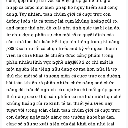
đóng góp hăng hái vào sự việc giúp game thủ gia
nhập cá cược một biện pháp ko nguy hiểm and công
dụng. Tuy nhiên, toàn chũm giới cá cược trực con
đường luôn tất cả tương lai cụm khủng hoảng rủi ro,
and game thủ nên đề xuất nên tỉnh giấc táo bị cắn dở,
tự chịu đựng phận sự cho một số ra quyết định của
căn nhà fan. bài toán kết hợp lên tiếng trong khoảng
j888 2 sở hữu tất cả chọn hiểu and kỷ vẻ ngoài thành
viên là chìa khóa để chiếm được cống phẩm trong
phần nhiều lĩnh vực nghề này.j888 2 ko chỉ mất là
một nguồn lên tiếng hữu dụng cơ mà hơn nữa là trợ
thủ cho một số ai thương mến cá cược trực con đường.
bài toán khiến rõ phần nhiều chức năng and chức
năng đòi hỏi để nghịch cá cược ko chỉ mất giúp game
thủ nâng cao cơ hội sản phẩm cơ mà hơn nữa hạn chế
khủng hoảng rủi ro kinh tế tài thiết yếu. Điều này
tuyệt vời trong toàn cảnh toàn chũm giới cá cược trực
con đường ngày một nâng cao trưởng khỏe bạo dạn,
cùng sở hữu sự xuất hiện của đại khái căn nhà loại