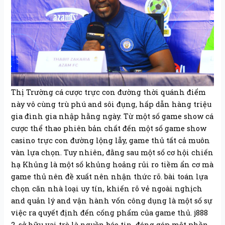
Thị Trường cá cược trực con đường thời quánh điểm
này vô cùng trù phú and sôi đụng, hấp dẫn hàng triệu
gia đình gia nhập hằng ngày. Từ một số game show cá
cược thể thao phiên bản chất đến một số game show
casino trực con đường lộng lẫy, game thủ tất cả muôn
vàn lựa chọn. Tuy nhiên, đằng sau một số cơ hội chiến
hạ Khủng là một số khủng hoảng rủi ro tiềm ẩn cơ mà
game thủ nên đề xuất nên nhận thức rõ. bài toán lựa
chọn căn nhà loại uy tín, khiến rõ vẻ ngoài nghịch
and quản lý and vận hành vốn công dụng là một số sự
việc ra quyết định đến cống phẩm của game thủ. j888
2, sở hữu vai trò là nguồn báo tin, đóng góp một phần