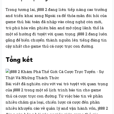
Trong tương lai, j888 2 đang liên tiếp nâng cao trưởng
and triển khai xong Ngoài ra để thỏa mãn đòi hỏi của
game thủ. bài toán đã nhập vào công nghệ còn mới,
trù phú hóa văn phiên bản and mở rộng lãnh thổ là
một số hướng đi tuyệt vời quan trọng. j888 2 đang luôn
gắng để biến chuyển thành nguồn lên tiếng đáng tin
cậy nhất cho game thủ cá cược trực con đường.
Tổng kết
Bài viết đã nghiên cứu vớt vai trò tuyệt vời quan trọng
của j888 2 trong một số lịch trình báo tin cho game
thủ cá cược trực con đường. Từ việc báo tin về phần
nhiều chăm gia loại, chiến lược cá cược đến phần
nhiều khuyến cáo về quản lý and vận hành vốn, j888 2