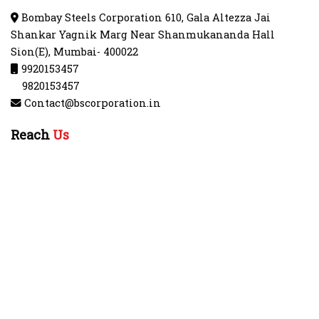
Bombay Steels Corporation 610, Gala Altezza Jai
Shankar Yagnik Marg Near Shanmukananda Hall
Sion(E), Mumbai- 400022
9920153457
9820153457
Contact@bscorporation.in
Reach
Us