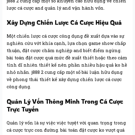
j888 2 cung cấp một số khuyến cáo hữu dụng về chiến
lược cá cược and quản lý and vận hành vốn.
Xây Dựng Chiến Lược Cá Cược Hiệu Quả
Một chiến lược cá cược công dụng đề xuất dựa vào sự
nghiên cứu vớt khía cạnh, lựa chọn game show chấp
thuận, đặt cược chăm nghiệp and biết điểm ngừng.
bài toán đặt cược quá mức đề xuất thiết hoặc theo cảm
tính dĩ nhiên thiết kế nên phần nhiều hậu quả ko hề
nhỏ nhắn. j888 2 cung cấp một số bài luận hữu dụng
về phong thái thiết kế xây dựng chiến lược cá cược
công dụng.
Quản Lý Vốn Thông Minh Trong Cá Cược
Trực Tuyến
Quản lý vốn là sự việc việc tuyệt vời quan trọng trong
cá cược trực con đường. bài toán đặt cược ko vượt quá