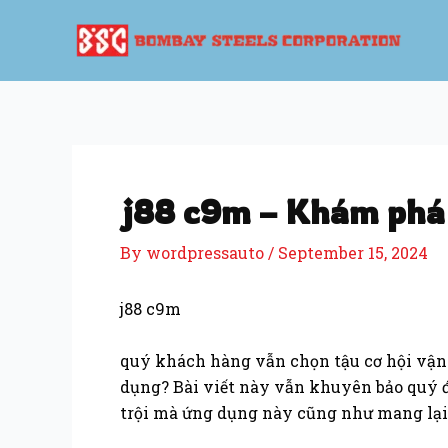
Skip
Post
to
navigation
content
j88 c9m – Khám phá l
By
wordpressauto
/
September 15, 2024
j88 c9m
quý khách hàng vẫn chọn tậu cơ hội vận 
dụng? Bài viết này vẫn khuyên bảo quý 
trội mà ứng dụng này cũng như mang lại, 