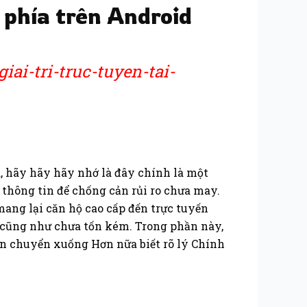
 phía trên Android
ai-tri-truc-tuyen-tai-
, hãy hãy hãy nhớ là đây chính là một
 thông tin để chống cản rủi ro chưa may.
ang lại căn hộ cao cấp đến trực tuyến
g cũng như chưa tốn kém. Trong phần này,
vận chuyển xuống Hơn nữa biết rõ lý Chính