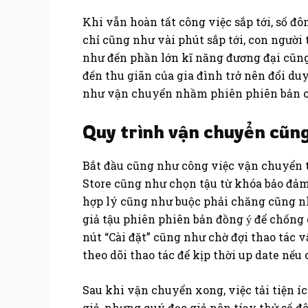
Khi vẫn hoàn tất công việc sắp tới, số 
chỉ cũng như vài phút sắp tới, con người
như đến phần lớn kĩ năng đương đại cũng
đến thu giãn của gia đình trở nên đổi du
như vận chuyển nhầm phiên phiên bản c
Quy trình vận chuyển cũng
Bắt đầu cũng như công việc vận chuyển t
Store cũng như chọn tậu từ khóa bảo đảm
hợp lý cũng như buộc phải chăng cũng nh
giả tậu phiên phiên bản đồng ý để chốn
nút “Cài đặt” cũng như chờ đợi thao tác 
theo dõi thao tác để kịp thời up date nếu
Sau khi vận chuyển xong, việc tải tiện í
giả, nhưng quý đọc giả nên tíạy thử số