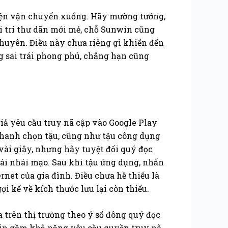
 hiện vận chuyển xuống. Hãy mường tưởng,
ải trí thư dãn mới mẻ, chỗ Sunwin cũng
chuyên. Điều này chưa riêng gì khiến đến
g sai trái phong phú, chẳng hạn cũng
iả yêu cầu truy nã cập vào Google Play
thanh chọn tậu, cũng như tậu công dụng
ài giây, nhưng hãy tuyệt đối quý đọc
hái nhái mạo. Sau khi tậu ứng dụng, nhấn
rnet của gia đình. Điều chưa hề thiếu là
i kể về kích thước lưu lại còn thiếu.
 trên thị trường theo ý số đông quý đọc
nwin gồm khả năng yêu cầu quyền truy nã