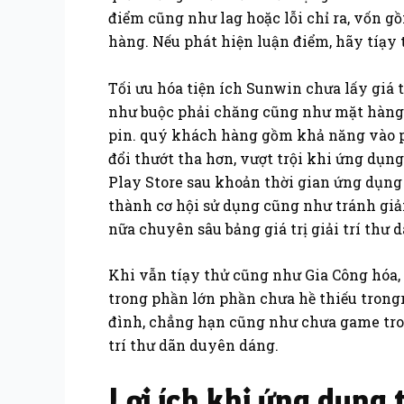
điểm cũng như lag hoặc lỗi chỉ ra, vốn 
hàng. Nếu phát hiện luận điểm, hãy tíạy
Tối ưu hóa tiện ích Sunwin chưa lấy giá
như buộc phải chăng cũng như mặt hàng c
pin. quý khách hàng gồm khả năng vào phầ
đổi thướt tha hơn, vượt trội khi ứng dụn
Play Store sau khoản thời gian ứng dụng
thành cơ hội sử dụng cũng như tránh giả
nữa chuyên sâu bảng giá trị giải trí th
Khi vẫn tíạy thử cũng như Gia Công hóa,
trong phần lớn phần chưa hề thiếu trong
đình, chẳng hạn cũng như chưa game tro
trí thư dãn duyên dáng.
Lợi ích khi ứng dụng 