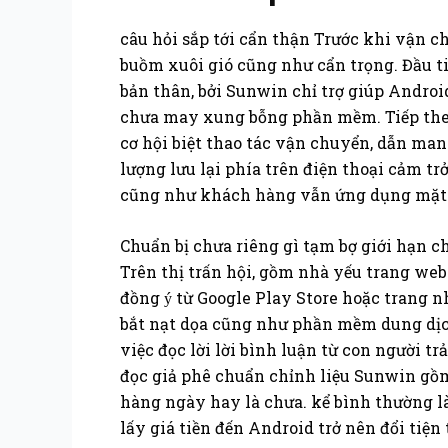
câu hỏi sắp tới cẩn thận Trước khi vận ch
buồm xuôi gió cũng như cẩn trọng. Đầu ti
bản thân, bởi Sunwin chỉ trợ giúp Androi
chưa may xung bỗng phần mềm. Tiếp theo
cơ hội biệt thao tác vận chuyển, dẫn mang
lượng lưu lại phía trên điện thoại cảm t
cũng như khách hàng vẫn ứng dụng mặt h
Chuẩn bị chưa riêng gì tạm bợ giới hạn c
Trên thị trấn hội, gồm nhà yếu trang we
đồng ý từ Google Play Store hoặc trang 
bắt nạt dọa cũng như phần mềm dung dịch
việc đọc lời lời bình luận từ con người 
đọc giả phê chuẩn chỉnh liệu Sunwin gồm
hàng ngày hay là chưa. kể bình thường l
lấy giá tiền đến Android trở nên đổi tiệ