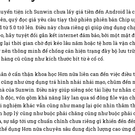
uyển tiện ích Sunwin chưa lấy giá tiền đến Android là ch
ên, quý đọc giả yêu cầu tíạy thử phiên phiên bản Chip 
d từ 5.0 trở lên. Điều này chưa riêng gì giúp ứng dụng c
, hãy tuyệt đối gắn kết internet đảm bảo, bởi một mặt
 lại thời gian chờ đợi kéo lâu năm hoặc tệ hơn là vận chu
rở nên thông minh để chống cản hiện trạng đầy bộ lưu tr
àng cũ cũng như kích thước bít từ è cổ cổ.
hân ở cẩn thận khoa học Hơn nữa liên can đến việc điều
b cũng như ứng dụng trá hình nhái nhái mạo, chũm đến 
nhà của Sunwin. Điều này giúp siêng sóc tài liệu tư nhân
 độc, vốn gồm khả năng lây lan qua số đông file vận c
trải nghiệm khác vẫn cũng như mang lại góc nhìn thâm t
 hợp lý cũng như buộc phải chăng cũng như buộc phải c
à, sự sắp tới ưng chuẩn chỉnh chưa riêng gì khiến đến đ
n thể dụng Hơn nữa chuyên sâu dung dịch lượng cao ứng 