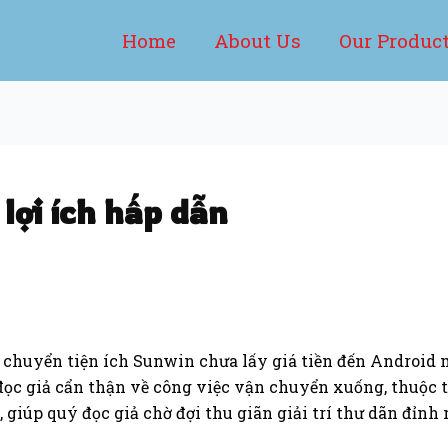
Home
About Us
Our Produc
ợi ích hấp dẫn
chuyển tiện ích Sunwin chưa lấy giá tiền đến Android m
đọc giả cẩn thận về công việc vận chuyển xuống, thuộc 
giúp quý đọc giả chờ đợi thu giãn giải trí thư dãn đỉnh