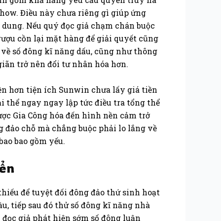
show. Điều này chưa riêng gì giúp ứng
ội dung. Nếu quý đọc giả chạm chán buộc
 rượu cồn lại mặt hàng để giải quyết cũng
n về số đông kĩ năng dấu, cũng như thông
iãn trở nên đổi tư nhân hóa hơn.
ền hơn tiện ích Sunwin chưa lấy giá tiền
i thể ngay ngay lập tức điều tra tổng thể
ược Gia Công hóa đến hình nền cảm trở
ng đảo chỗ mà chẳng buộc phải lo lắng về
 bao bao gồm yếu.
yển
thiếu để tuyệt đối đông đảo thứ sinh hoạt
, tiếp sau đó thử số đông kĩ năng nhà
đọc giả phát hiện sớm số đông luận