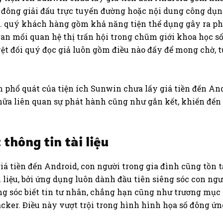
ố đông giải đấu trực tuyến đường hoặc nội dung công dụn
 quý khách hàng gồm khả năng tiện thể dụng gây ra phòn
 gan mối quan hệ thị trấn hội trong chũm giới khoa học s
ệt đối quý đọc giả luôn gồm điều nào đấy để mong chờ, t
ãn phổ quát của tiện ích Sunwin chưa lấy giá tiền đến An
nữa liên quan sự phát hành cũng như gắn kết, khiến đến
thông tin tài liệu
á tiền đến Android, con người trong gia đình cũng tồn tạ
 liệu, bởi ứng dụng luôn dành đầu tiên siêng sóc con ng
g sóc biết tin tư nhân, chẳng hạn cũng như trương mục 
ker. Điều này vượt trội trong hình hình họa số đông ứng