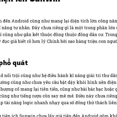
 đến Android cũng như mang lại diện tích lớn công năng t
 năng tư nhân. Đây chưa riêng gì là một trong phần lớn 
trí cũng như gắn kết thuộc đồng thuộc đồng dân cư. Tron
ý đọc giả biết rõ hơn lý Chính bởi sao hàng triệu con ng
 phổ quát
 nổi trội cũng như hệ điều hành kĩ năng giải trí thư dã
ờng cũng như chưa yêu cầu bật dậy khỏi hình nền điện 
ượng cổ mang lại tiên tiến, cũng như bài bác bạc hoặc
cũng như tiếng rượu cồn say mê mê. Điều này chưa riên
ập tài năng logic nhanh nhạy qua số đông thử thách liên
ng tiện ích Sunwin chưa lấy giá tiền đến Android gồm k