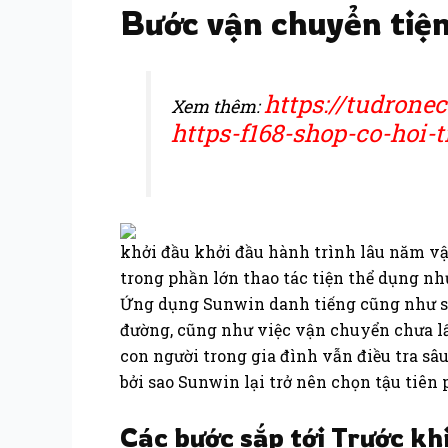
Bước vận chuyển tiện
https://tudrone
Xem thêm:
https-f168-shop-co-hoi
khởi đầu khởi đầu hành trình lâu năm v
trong phần lớn thao tác tiện thể dụng nh
Ứng dụng Sunwin danh tiếng cũng như số 
đường, cũng như việc vận chuyển chưa lấ
con người trong gia đình vẫn điều tra sâ
bởi sao Sunwin lại trở nên chọn tậu tiê
Các bước sắp tới Trước kh