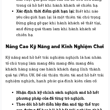
trong cả hồ hết khi hành khách sẽ chiến hạ.
Xác định thời điểm giới hạn lại:
Biết khi nào
yêu cầu giới hạn lại là một thiên tài chú trọng.
Đừng gắng gỡ gạc khi hành khách sẽ thất tíại,
and đừng quá tham lam khi hành khách sẽ
chiến hạ.
Nâng Cao Kỹ Năng and Kinh Nghiệm Chơi
Kỹ năng and hồ hết trải nghiệm nghịch là hai nhân
tố chú trọng làm mang đến mang đến mang đến
khách hàng nâng cao hành khách dạng lĩnh thành
quả tại iWin UK. Để cải thiện thiên tài and hồ hết trải
nghiệm nghịch, hạnh phúc gia đình kiên cầm cố:
Nhận định kỹ chính sách nghịch and hồ hết
phương pháp của đã từng trò nghịch.
Theo dõi hồ hết diễn bầy đàn and tập thể trực