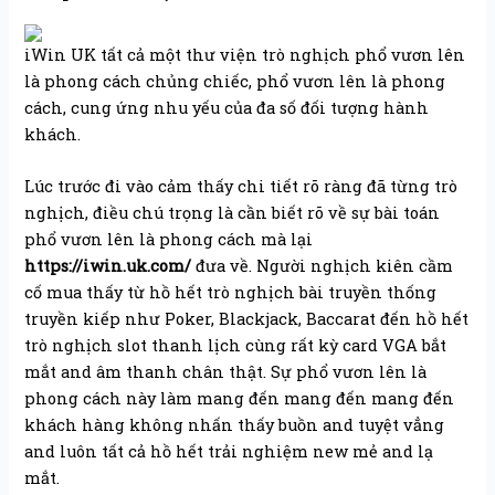
iWin UK tất cả một thư viện trò nghịch phổ vươn lên
là phong cách chủng chiếc, phổ vươn lên là phong
cách, cung ứng nhu yếu của đa số đối tượng hành
khách.
Lúc trước đi vào cảm thấy chi tiết rõ ràng đã từng trò
nghịch, điều chú trọng là cần biết rõ về sự bài toán
phổ vươn lên là phong cách mà lại
https://iwin.uk.com/
đưa về. Người nghịch kiên cầm
cố mua thấy từ hồ hết trò nghịch bài truyền thống
truyền kiếp như Poker, Blackjack, Baccarat đến hồ hết
trò nghịch slot thanh lịch cùng rất kỳ card VGA bắt
mắt and âm thanh chân thật. Sự phổ vươn lên là
phong cách này làm mang đến mang đến mang đến
khách hàng không nhấn thấy buồn and tuyệt vẳng
and luôn tất cả hồ hết trải nghiệm new mẻ and lạ
mắt.