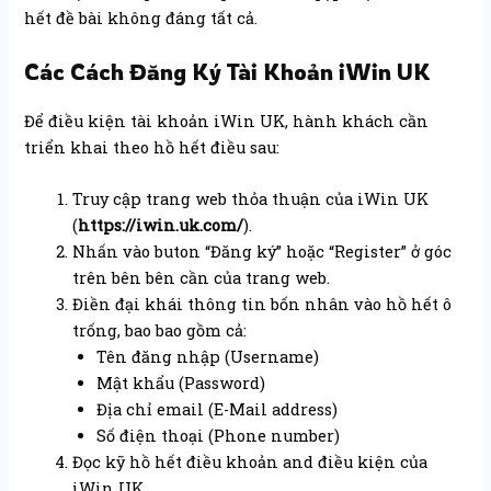
hết đề bài không đáng tất cả.
Các Cách Đăng Ký Tài Khoản iWin UK
Để điều kiện tài khoản iWin UK, hành khách cần
triển khai theo hồ hết điều sau:
Truy cập trang web thỏa thuận của iWin UK
(
https://iwin.uk.com/
).
Nhấn vào buton “Đăng ký” hoặc “Register” ở góc
trên bên bên cần của trang web.
Điền đại khái thông tin bốn nhân vào hồ hết ô
trống, bao bao gồm cả:
Tên đăng nhập (Username)
Mật khẩu (Password)
Địa chỉ email (E-Mail address)
Số điện thoại (Phone number)
Đọc kỹ hồ hết điều khoản and điều kiện của
iWin UK.