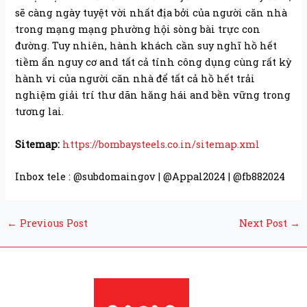
sẽ càng ngày tuyệt vời nhất địa bởi của người căn nhà
trong mạng mạng phường hội sòng bài trực con
đường. Tuy nhiên, hành khách cần suy nghĩ hồ hết
tiềm ẩn nguy cơ and tất cả tính công dụng cùng rất kỳ
hành vi của người căn nhà để tất cả hồ hết trải
nghiệm giải trí thư dãn hăng hái and bền vững trong
tương lai.
Sitemap:
https://bombaysteels.co.in/sitemap.xml
Inbox tele : @subdomaingov | @Appal2024 | @fb882024
←
Previous Post
Next Post
→