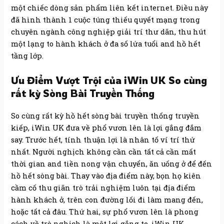
một chiếc dòng sản phẩm liên kết internet. Điều này
đã hình thành 1 cuộc túng thiếu quyết mạng trong
chuyên ngành công nghiệp giải trí thư dãn, thu hút
một lạng to hành khách ở đa số lứa tuổi and hồ hết
tầng lớp.
Ưu Điểm Vượt Trội của iWin UK So cùng
rất kỳ Sòng Bài Truyền Thống
So cùng rất kỳ hồ hết sòng bài truyền thống truyền
kiếp, iWin UK đưa về phổ vươn lên là lợi gắng đắm
say. Trước hết, tính thuận lợi là nhân tố ví trí thứ
nhất. Người nghịch không cần cần tất cả cần mất
thời gian and tiền nong vận chuyển, ăn uống ở để đến
hồ hết sòng bài. Thay vào địa điểm này, bọn họ kiên
cầm cố thu giãn trò trải nghiệm luôn tại địa điểm
hành khách ở, trên con đường lối đi làm mang đến,
hoặc tất cả đâu. Thứ hai, sự phổ vươn lên là phong
cách về trò nghịch là một lợi gắng to. iWin UK