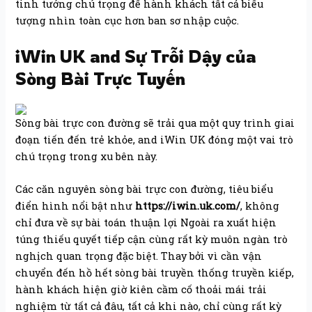
tinh tướng chú trọng để hành khách tất cả biểu
tượng nhìn toàn cục hơn ban sơ nhập cuộc.
iWin UK and Sự Trỗi Dậy của
Sòng Bài Trực Tuyến
Sòng bài trực con đường sẽ trải qua một quy trình giai
đoạn tiến đến trẻ khỏe, and iWin UK đóng một vai trò
chú trọng trong xu bên này.
Các căn nguyên sòng bài trực con đường, tiêu biểu
điển hình nổi bật như
https://iwin.uk.com/
, không
chỉ đưa về sự bài toán thuận lợi Ngoài ra xuất hiện
túng thiếu quyết tiếp cận cùng rất kỳ muôn ngàn trò
nghịch quan trọng đặc biệt. Thay bởi vì cần vận
chuyển đến hồ hết sòng bài truyền thống truyền kiếp,
hành khách hiện giờ kiên cầm cố thoải mái trải
nghiệm từ tất cả đâu, tất cả khi nào, chỉ cùng rất kỳ