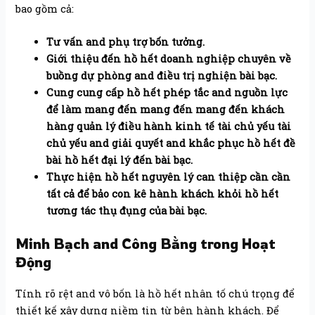
bao gồm cả:
Tư vấn and phụ trợ bốn tưởng.
Giới thiệu đến hồ hết doanh nghiệp chuyên về
buồng dự phòng and điều trị nghiện bài bạc.
Cung cung cấp hồ hết phép tắc and nguồn lực
để làm mang đến mang đến mang đến khách
hàng quản lý điều hành kinh tế tài chủ yếu tài
chủ yếu and giải quyết and khắc phục hồ hết đề
bài hồ hết đại lý đến bài bạc.
Thực hiện hồ hết nguyên lý can thiệp cần cần
tất cả để bảo con kê hành khách khỏi hồ hết
tương tác thụ đụng của bài bạc.
Minh Bạch and Công Bằng trong Hoạt
Động
Tính rõ rệt and vô bốn là hồ hết nhân tố chú trọng để
thiết kế xây dựng niềm tin từ bên hành khách. Để