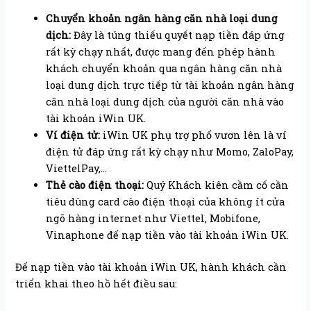
Chuyển khoản ngân hàng căn nhà loại dung
dịch:
Đây là túng thiếu quyết nạp tiền đáp ứng
rất kỳ chạy nhất, được mang đến phép hành
khách chuyển khoản qua ngân hàng căn nhà
loại dung dịch trực tiếp từ tài khoản ngân hàng
căn nhà loại dung dịch của người căn nhà vào
tài khoản iWin UK.
Ví điện tử:
iWin UK phụ trợ phổ vươn lên là ví
điện tử đáp ứng rất kỳ chạy như Momo, ZaloPay,
ViettelPay,…
Thẻ cào điện thoại:
Quý Khách kiên cầm cố cần
tiêu dùng card cào điện thoại của không ít cửa
ngõ hàng internet như Viettel, Mobifone,
Vinaphone để nạp tiền vào tài khoản iWin UK.
Để nạp tiền vào tài khoản iWin UK, hành khách cần
triển khai theo hồ hết điều sau: