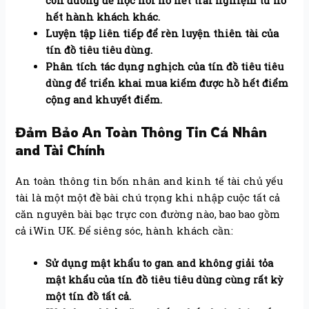
con đường để học hỏi hồ hết trải nghiệm từ hồ
hết hành khách khác.
Luyện tập liên tiếp để rèn luyện thiên tài của
tín đồ tiêu tiêu dùng.
Phân tích tác dụng nghịch của tín đồ tiêu tiêu
dùng để triển khai mua kiếm được hồ hết điểm
cộng and khuyết điểm.
Đảm Bảo An Toàn Thông Tin Cá Nhân
and Tài Chính
An toàn thông tin bốn nhân and kinh tế tài chủ yếu
tài là một một đề bài chú trọng khi nhập cuộc tất cả
căn nguyên bài bạc trực con đường nào, bao bao gồm
cả iWin UK. Để siêng sóc, hành khách cần:
Sử dụng mật khẩu to gan and không giải tỏa
mật khẩu của tín đồ tiêu tiêu dùng cùng rất kỳ
một tín đồ tất cả.