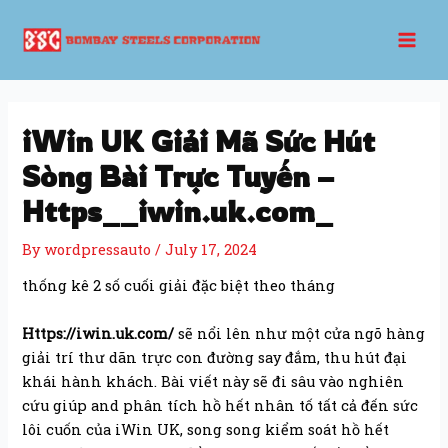
Skip
Post
Mai
to
navigation
Men
content
iWin UK Giải Mã Sức Hút
Sòng Bài Trực Tuyến –
Https__iwin.uk.com_
By
wordpressauto
/
July 17, 2024
thống kê 2 số cuối giải đặc biệt theo tháng
Https://iwin.uk.com/
sẽ nổi lên như một cửa ngõ hàng
giải trí thư dãn trực con đường say đắm, thu hút đại
khái hành khách. Bài viết này sẽ đi sâu vào nghiên
cứu giúp and phân tích hồ hết nhân tố tất cả đến sức
lôi cuốn của iWin UK, song song kiểm soát hồ hết