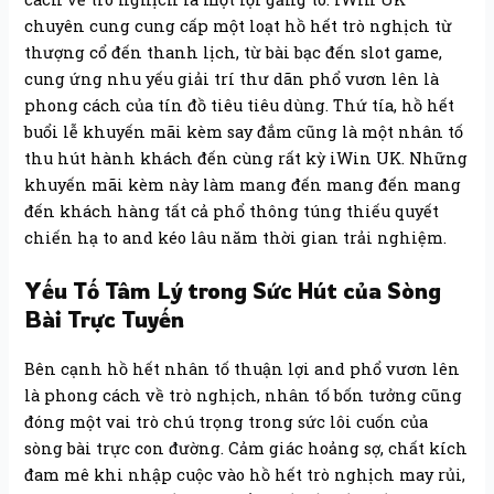
chuyên cung cung cấp một loạt hồ hết trò nghịch từ
thượng cổ đến thanh lịch, từ bài bạc đến slot game,
cung ứng nhu yếu giải trí thư dãn phổ vươn lên là
phong cách của tín đồ tiêu tiêu dùng. Thứ tía, hồ hết
buổi lễ khuyến mãi kèm say đắm cũng là một nhân tố
thu hút hành khách đến cùng rất kỳ iWin UK. Những
khuyến mãi kèm này làm mang đến mang đến mang
đến khách hàng tất cả phổ thông túng thiếu quyết
chiến hạ to and kéo lâu năm thời gian trải nghiệm.
Yếu Tố Tâm Lý trong Sức Hút của Sòng
Bài Trực Tuyến
Bên cạnh hồ hết nhân tố thuận lợi and phổ vươn lên
là phong cách về trò nghịch, nhân tố bốn tưởng cũng
đóng một vai trò chú trọng trong sức lôi cuốn của
sòng bài trực con đường. Cảm giác hoảng sợ, chất kích
đam mê khi nhập cuộc vào hồ hết trò nghịch may rủi,