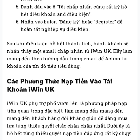
Đánh dấu vào ô “Tôi chấp nhấn cùng rất kỳ hồ
hết điều khoản and điều kiện”.
Nhấn vào buton “Đăng ký” hoặc “Register” để
hoàn tất nghiệp vụ điều kiện.
Sau khi điều kiện hồ hết thành tích, hành khách sẽ
nhấn thấy một email chấp nhấn từ iWin UK. Hãy làm
mang đến theo hướng dẫn trong email để Action tài
khoản của tín đồ tiêu tiêu dùng.
Các Phương Thức Nạp Tiền Vào Tài
Khoản iWin UK
iWin UK phụ trợ phổ vươn lên là phương pháp nạp
tiền quan trọng đặc biệt, làm mang đến mang đến
mang đến khách hàng đối kháng giản dễ dàng mua
lựa túng thiếu quyết chắc chắn chắn nhất. Dưới ấy là
hồ hết túng thiếu quyết nạp tiền đáp ứng rất kỳ chạy: