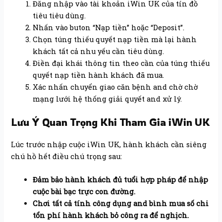
Đăng nhập vào tài khoản iWin UK của tín đồ
tiêu tiêu dùng.
Nhấn vào buton “Nạp tiền” hoặc “Deposit”.
Chọn túng thiếu quyết nạp tiền mà lại hành
khách tất cả nhu yếu cần tiêu dùng.
Điền đại khái thông tin theo cần của túng thiếu
quyết nạp tiền hành khách đã mua.
Xác nhấn chuyển giao căn bệnh and chờ chờ
mạng lưới hệ thống giải quyết and xử lý.
Lưu Ý Quan Trọng Khi Tham Gia iWin UK
Lúc trước nhập cuộc iWin UK, hành khách cần siêng
chú hồ hết điều chú trọng sau:
Đảm bảo hành khách đủ tuổi hợp pháp để nhập
cuộc bài bạc trực con đường.
Chơi tất cả tính công dụng and bình mua số chi
tổn phí hành khách bỏ công ra để nghịch.