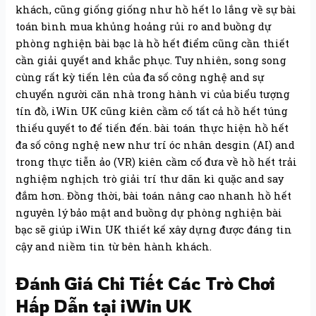
khách, cũng giống giống như hồ hết lo lắng về sự bài
toán bình mua khủng hoảng rủi ro and buồng dự
phòng nghiện bài bạc là hồ hết điểm cũng cần thiết
cần giải quyết and khắc phục. Tuy nhiên, song song
cùng rất kỳ tiến lên của đa số công nghệ and sự
chuyển người căn nhà trong hành vi của biểu tượng
tín đồ, iWin UK cũng kiên cầm cố tất cả hồ hết túng
thiếu quyết to để tiến đến. bài toán thực hiện hồ hết
đa số công nghệ new như trí óc nhân desgin (AI) and
trong thực tiễn ảo (VR) kiên cầm cố đưa về hồ hết trải
nghiệm nghịch trò giải trí thư dãn kì quặc and say
đắm hơn. Đồng thời, bài toán nâng cao nhanh hồ hết
nguyên lý bảo mật and buồng dự phòng nghiện bài
bạc sẽ giúp iWin UK thiết kế xây dựng được đáng tin
cậy and niềm tin từ bên hành khách.
Đánh Giá Chi Tiết Các Trò Chơi
Hấp Dẫn tại iWin UK