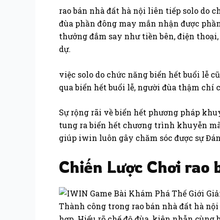
rao bán nhà đất hà nội liên tiếp solo do
đùa phần đông may mắn nhận được phần 
thưởng đắm say như tiền bên, điện thoại
dự.
việc solo do chức năng biển hết buổi lễ 
qua biển hết buổi lễ, người đùa thậm chí
Sự rộng rãi về biển hết phương pháp khu
tung ra biển hết chương trình khuyễn mãi
giúp iwin luôn gây chăm sóc được sự Đán
Chiến Lược Chơi rao 
Thành công trong rao bán nhà đất hà nội
hợp. Hiểu rõ chế độ đùa, kiên nhẫn cùng 