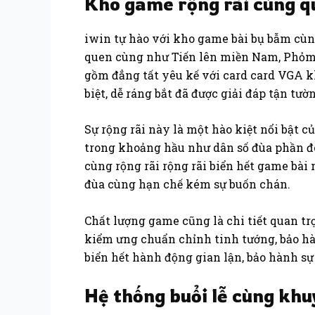
Kho game rộng rãi cùng q
iwin tự hào với kho game bài bụ bẫm cùn
quen cùng như Tiến lên miền Nam, Phỏm, 
gồm đẳng tất yêu kế với card card VGA k
biệt, dễ ráng bắt đã được giải đáp tận tư
Sự rộng rãi này là một hào kiệt nổi bật 
trong khoảng hầu như dân số đùa phần đô
cùng rộng rãi rộng rãi biển hết game bài
đùa cùng hạn chế kém sự buốn chán.
Chất lượng game cũng là chi tiết quan t
kiểm ưng chuẩn chỉnh tinh tướng, bảo hà
biển hết hành động gian lận, bảo hành s
Hệ thống buổi lễ cùng khu