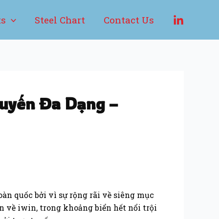
ts
Steel Chart
Contact Us
Tuyến Đa Dạng –
àn quốc bởi vì sự rộng rãi về siêng mục
 về iwin, trong khoảng biển hết nổi trội