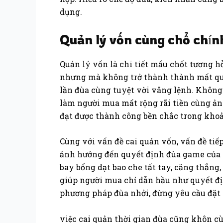
dụng.
Quản lý vốn cùng chổ chín
Quản lý vốn là chi tiết mấu chốt tương 
nhưng mà không trở thành thành mất quá
lần đùa cùng tuyệt vời vâng lệnh. Không y
làm người mua mất rộng rãi tiền cùng ản
đạt được thành công bền chắc trong khoả
Cùng với vấn đề cai quản vốn, vấn đề tiế
ảnh hưởng đến quyết định đùa game của c
bay bổng dạt bao che tất tay, căng thẳng,
giúp người mua chỉ dẫn hầu như quyết đ
phương pháp đùa nhởi, đừng yêu cầu đặt n
việc cai quản thời gian đùa cũng khôn c