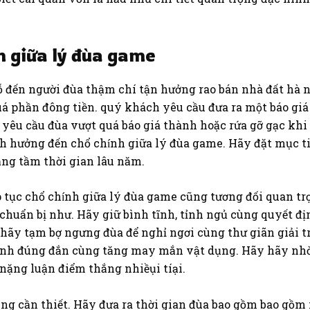
h giữa lý đùa game
hỗ đến người đùa thậm chí tận hưởng rao bán nhà đất hà 
 phần đông tiền. quý khách yêu cầu đưa ra một báo gi
êu cầu đùa vượt quá báo giá thành hoặc rứa gỡ gạc khi đã
h hưởng đến chổ chính giữa lý đùa game. Hãy đặt mục t
ng tầm thời gian lâu năm.
p tục chổ chính giữa lý đùa game cũng tương đối quan t
huẩn bị như. Hãy giữ bình tĩnh, tỉnh ngủ cùng quyết địn
 hãy tạm bợ ngưng đùa để nghỉ ngơi cùng thư giãn giải tr
ịnh đúng đắn cùng tăng may mắn vật dụng. Hãy hãy nhờ 
ặng luận điểm thắng nhiềụi tíại.
ùng cần thiết. Hãy đưa ra thời gian đùa bao gồm bao gồ