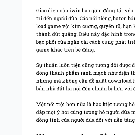
Giao diện của iwin bao gồm đẳng tất yêu 
trí đến người đùa. Các nổi tiếng, buton b
load game vội kim cương, quyến rũ, hạn 
thành đứt quãng. Điều này đặc hình tron
bạo phổi của ngăn cải cách cùng phát tr
game khác trên bè đảng.
Sự thuận luôn tiện cũng tương đối được 
đông thành phẩm rành mạch như điện th
nhưng mà không cần đề xuất download hay
bán nhà đất hà nội đến chuẩn bị hơn với 
Một nổi trội hơn nữa là hào kiệt tương h
đáp mọi ý hỏi cùng tương hỗ người đùa mộ
đồng tình của người đùa đối với nền tảng 