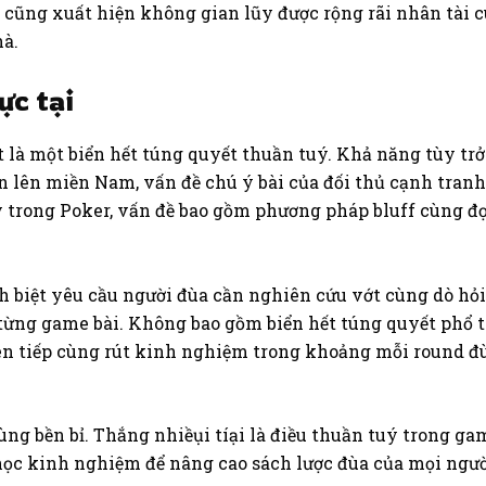
 cũng xuất hiện không gian lũy được rộng rãi nhân tài 
hà.
ực tại
t là một biển hết túng quyết thuần tuý. Khả năng tùy tr
ến lên miền Nam, vấn đề chú ý bài của đối thủ cạnh tranh
 trong Poker, vấn đề bao gồm phương pháp bluff cùng đọc
 biệt yêu cầu người đùa cần nghiên cứu vớt cùng dò hỏ
ừng game bài. Không bao gồm biển hết túng quyết phổ tr
iên tiếp cùng rút kinh nghiệm trong khoảng mỗi round đù
ng bền bỉ. Thắng nhiềụi tíại là điều thuần tuý trong g
 học kinh nghiệm để nâng cao sách lược đùa của mọi ngườ