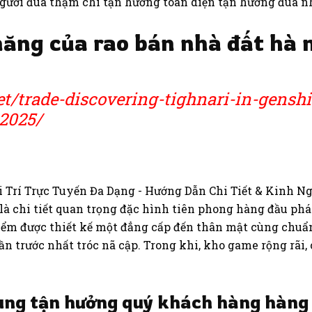
ười đùa thậm chí tận hưởng toàn diện tận hưởng đùa nh
năng của rao bán nhà đất hà 
et/trade-discovering-tighnari-in-genshi
2025/
à chi tiết quan trọng đặc hình tiên phong hàng đầu ph
iểm được thiết kế một đẳng cấp đến thân mật cùng chuẩn b
 trước nhất tróc nã cập. Trong khi, kho game rộng rãi, 
ùng tận hưởng quý khách hàng hàng