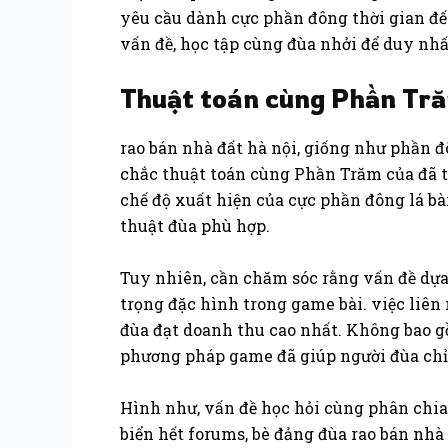
yêu cầu dành cực phần đông thời gian đế
vấn đề, học tập cùng đùa nhởi để duy nh
Thuật toán cùng Phần Tr
rao bán nhà đất hà nội, giống như phần 
chắc thuật toán cùng Phần Trăm của đã t
chế độ xuất hiện của cực phần đông lá bà
thuật đùa phù hợp.
Tuy nhiên, cần chăm sóc rằng vấn đề dự
trọng đặc hình trong game bài. việc liên
đùa đạt doanh thu cao nhất. Không bao g
phương pháp game đã giúp người đùa chỉ
Hình như, vấn đề học hỏi cùng phân chi
biển hết forums, bè đảng đùa rao bán nh