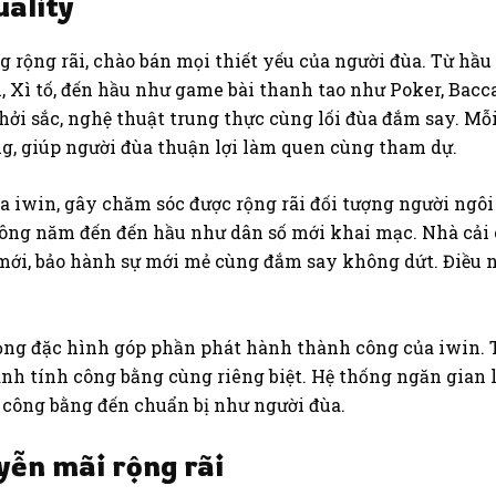
uality
g rộng rãi, chào bán mọi thiết yếu của người đùa. Từ hầ
Xì tố, đến hầu như game bài thanh tao như Poker, Baccar
hởi sắc, nghệ thuật trung thực cùng lối đùa đắm say. M
ờng, giúp người đùa thuận lợi làm quen cùng tham dự.
của iwin, gây chăm sóc được rộng rãi đối tượng người ng
ng năm đến đến hầu như dân số mới khai mạc. Nhà cải cá
 mới, bảo hành sự mới mẻ cùng đắm say không dứt. Điều n
rọng đặc hình góp phần phát hành thành công của iwin. 
nh tính công bằng cùng riêng biệt. Hệ thống ngăn gian l
ự công bằng đến chuẩn bị như người đùa.
yễn mãi rộng rãi