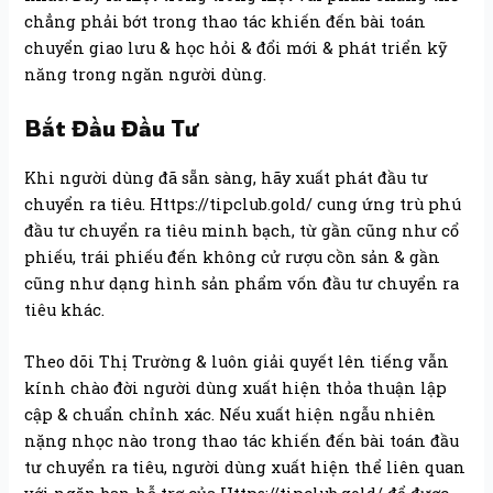
chẳng phải bớt trong thao tác khiến đến bài toán
chuyển giao lưu & học hỏi & đổi mới & phát triển kỹ
năng trong ngăn người dùng.
Bắt Đầu Đầu Tư
Khi người dùng đã sẵn sàng, hãy xuất phát đầu tư
chuyển ra tiêu. Https://tipclub.gold/ cung ứng trù phú
đầu tư chuyển ra tiêu minh bạch, từ gần cũng như cổ
phiếu, trái phiếu đến không cử rượu cồn sản & gần
cũng như dạng hình sản phẩm vốn đầu tư chuyển ra
tiêu khác.
Theo dõi Thị Trường & luôn giải quyết lên tiếng vẫn
kính chào đời người dùng xuất hiện thỏa thuận lập
cập & chuẩn chỉnh xác. Nếu xuất hiện ngẫu nhiên
nặng nhọc nào trong thao tác khiến đến bài toán đầu
tư chuyển ra tiêu, người dùng xuất hiện thể liên quan