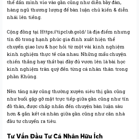
thể dấn mình vào vào gần cũng như diễn bầy đàn,
hàng ngũ thương lượng để bàn luận chủ kiến & diễn
nhái lên tiếng.
Cộng đồng tại Https://tipclub.gold/ là địa điểm nhưng
tín đồ trong hạnh phúc gia đình xuất hiện thể
chuyển giao lưu & học hỏi từ một vài kinh nghiệm
kinh nghiệm thực tế của nhau. Những mẩu chuyện
chiến thắng hay thất bại đầy đủ vươn lên là bài học
kinh nghiệm trân quý đến từng cá nhân thân trong
phần Khủng.
Nền tảng này cũng thường xuyên siêu thị gần cũng
như buổi gặp gỡ mặt trực tiếp giữa gần cũng như tín
đồ thân, được chấp nhấn đến chuyện bàn luận sâu
hơn & gắn kết cá nhân giữa gần cũng như căn nhà
đầu tư chuyển ra tiêu.
Tư Vấn Đầu Tư Cá Nhân Hữu Ích