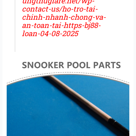
ungthugiare.net/wp-
contact-us/ho-tro-tai-
chinh-nhanh-chong-va-
an-toan-tai-https-bj88-
loan-04-08-2025