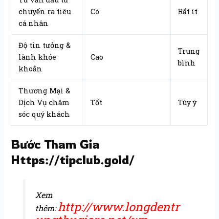
chuyển ra tiêu
Có
Rất ít
cá nhân
Độ tin tưởng &
Trung
lành khỏe
Cao
bình
khoắn
Thương Mại &
Dịch Vụ chăm
Tốt
Tùy ý
sóc quý khách
Bước Tham Gia
Https://tipclub.gold/
Xem
http://www.longdentr
thêm: