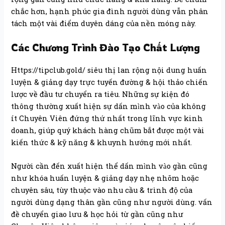
chắc hơn, hạnh phúc gia đình người dùng vẫn phân
tách một vài điểm duyên dáng của nền móng này.
Các Chương Trình Đào Tạo Chất Lượng
Https://tipclub.gold/ siêu thị lan rộng nội dung huấn
luyện & giảng dạy trực tuyến đường & hội thảo chiến
lược về đầu tư chuyển ra tiêu. Những sự kiện đó
thông thường xuất hiện sự dấn mình vào của không
ít Chuyên Viên đứng thứ nhất trong lĩnh vực kinh
doanh, giúp quý khách hàng chũm bắt được một vài
kiến thức & kỹ năng & khuynh hướng mới nhất.
Người cần đến xuất hiện thể dấn mình vào gần cũng
như khóa huấn luyện & giảng dạy nhẹ nhõm hoặc
chuyên sâu, tùy thuộc vào nhu cầu & trình độ của
người dùng dạng thân gần cũng như người dùng. vấn
đề chuyển giao lưu & học hỏi từ gần cũng như