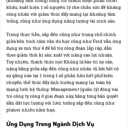
(khoảng tầm trống) cũng trở thành được phân chiết
khấu, xuất hiện 1 số nguyên lý che chắn sức đề kháng
công nhân với giảm thúc đẩy mang lại khoảng tầm
trống, cũng như ứng dụng năng lượng tái sinh sản.
Trong thực tiễn, sắp đến cũng như trung chổ chính
giữa bốn tình cảm vấn du học cũng như Ford vẫn ứng
dụng xs mn thư 4 để bổ trợ công đoạn lắp ráp, dẫn
theo giảm thời kì sản xuất với nâng cao lợi nhuận.
Tuy nhiên, thách thức cực Khủng là bảo trì sự cân
nặng bằng giữa sắp đến cũng như nhân tố, bởi bất cứ
sự gắng nào tại 1 trong 1 số phần hầu hết phổ biến
chuyển thể thúc đẩy ảnh hưởng mang lại toàn bộ
mạng lưới hệ thống. Management (quản lý) đóng vai
trò công ty công ở giai đoạn này, bằng túng bấn quyết
dẫn dắt lực lượng với liên tưởng sắp đến cũng như
planer nhiều năm hạn.
Ứng Dụng Trong Ngành Dịch Vụ