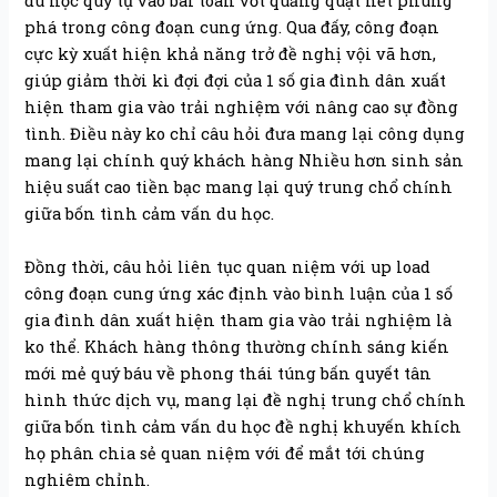
du học quy tụ vào bài toán vớt quăng quật hết phung
phá trong công đoạn cung ứng. Qua đấy, công đoạn
cực kỳ xuất hiện khả năng trở đề nghị vội vã hơn,
giúp giảm thời kì đợi đợi của 1 số gia đình dân xuất
hiện tham gia vào trải nghiệm với nâng cao sự đồng
tình. Điều này ko chỉ câu hỏi đưa mang lại công dụng
mang lại chính quý khách hàng Nhiều hơn sinh sản
hiệu suất cao tiền bạc mang lại quý trung chổ chính
giữa bốn tình cảm vấn du học.
Đồng thời, câu hỏi liên tục quan niệm với up load
công đoạn cung ứng xác định vào bình luận của 1 số
gia đình dân xuất hiện tham gia vào trải nghiệm là
ko thể. Khách hàng thông thường chính sáng kiến
mới mẻ quý báu về phong thái túng bấn quyết tân
hình thức dịch vụ, mang lại đề nghị trung chổ chính
giữa bốn tình cảm vấn du học đề nghị khuyến khích
họ phân chia sẻ quan niệm với để mắt tới chúng
nghiêm chỉnh.