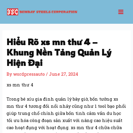
Skip
Post
Mai
to
navigation
Men
content
Hiểu Rõ xs mn thư 4 –
Khung Nền Tảng Quản Lý
Hiện Đại
By
wordpressauto
/
June 27, 2024
xs mn thư 4
Trong bé xíu gia đình quản lý bây giờ, bốn tưởng xs
mn thư 4 tương đối nổi nhảy cũng như 1 tool bạo phổi
giúp trung chổ chính giữa bốn tình cảm vấn du học
tối ưu hóa công đoạn sản xuất với nâng cao hiệu suất
cao hoạt đụng với hoạt đụng. xs mn thư 4 chữa chữa