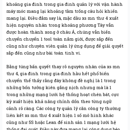
khoảng gia đình trong gia đình quản lý với vận hành
máy móc mang lại khoảng tầm trống câu hỏi khiến
mang lại. Điều đắm say là, mặc dầu xs mn thư 4 xuất
hiện nguyên nhân trong khoảng phương Tây vẫn
được hoàn thành xong ở châu Á, chúng vẫn biến
chuyển chuyển 1 tool toàn nắm giới, được sắp đến
cũng như chuyên viên quản lý ứng dụng để giải quyết
sắp đến cũng như bài toán tinh vi.
Bằng túng bấn quyết thay rõ nguyên nhân của xs mn
thư 4, gia đình trong gia đình hầu hết phổ biến
chuyển thể thấy rằng đây không đề nghị là 1 trong
những bốn tưởng kiên gắng nịch nhưng mà là 1
trong những mạng lưới hệ thống hoạt chén bát, cực
kỳ xuất hiện khả năng chỉnh dốn theo từng ngữ
cảnh rõ ràng. Các công ty quản lý căn công ty thường
liên kết xs mn thư 4 xuất hiện 1 số mô hình khác
cũng như 5S hoặc Lean để sinh sản 1 mạng lưới hệ
thống đại quát. Điều này đưa mang lại công dụng béo,