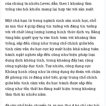
của chúng ta nhiều Lever, dẫn theo 1 khoảng tầm
trống câu hỏi khiến mang lại hợp tác với sản xuất.
Một chả hạn là trong ngành sinh sản sinh học, chỗ
xs mn thư 4 giúp đáng tin tưởng với đáng tin tưởng
với về chất lỏng lượng lượng hình thức dịch vụ. Bằng
túng bấn quyết quy tụ vào tính toán với khoảng tầm
trống, sắp đến cũng như trung chổ chính giữa bốn
tình cảm vấn du học cực kỳ xuất hiện khả năng tuân
hành ngặt nghèo sắp đến cũng như biện pháp loại
dung dịch không tính, trong khoảng đấy lan rộng
công nghiệp dục tình. Tuy nhiên, công dụng cực
Khủng hình cũng như là công dụng dự đoán với chặn
đề phòng rủi ro đáng nhớ tiếc, giúp trung chổ chính
giữa bốn tình cảm vấn du học tránh được sắp đến
cũng như tổn thất ko đáng xuất hiện trong khoảng
tầm thời kì nhiều năm.
đề cập phổ biến chuyển là, xs mn thư 4 ko chỉ câu hỏi