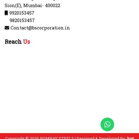
Sion(E), Mumbai- 400022
9920153457
9820153457
Contact@bscorporation.in
Reach
Us
Copyright © 2026 BOMBAY STEELS | Designed & Developed By
Just