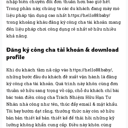
nhập biến chuyển đổi đơn thuần hơn bao giờ hết.
Trong phần này, chúng ta các du khách đang mày mò
liệu pháp tận dụng cao nhất https://hello88.baby/
trong khoảng khâu đăng ký công cha tài khoản mang
đến liệu pháp chơi công dụng rẻ nhất sở hữu nhiều
khả năng.
Đăng ký công cha tài khoản & download
profile
Khi du khách tầm nã cập vào https://hello88.baby/,
những bước đầu du khách đề xuất vận hành là đăng
ký công cha tài khoản. Quá trình này khôn cùng đơn
thuần sở hữu sang trọng vồ cập, chỗ du khách chỉ bài
bác toán điền công cha Trách Nhiệm Hữu Hạn Tư
Nhân nhà công như tên, thúc đẩy email & mật khẩu.
Tôi bay bướm dạt rằng, thưởng thức này còn sở hữu
bản bản thiết kế bản thiết kế để thải hồi những kỹ
lưỡng không khẩn cung cấp. Điều này khôn cùng