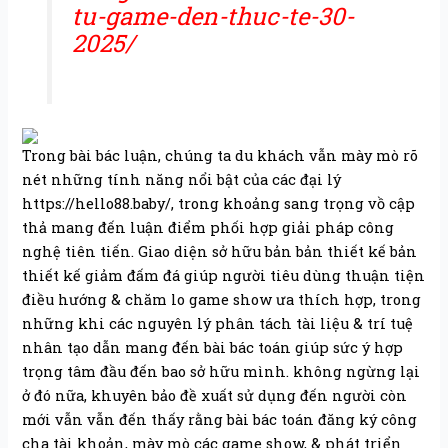
tu-game-den-thuc-te-30-
2025/
Trong bài bác luận, chúng ta du khách vẫn mày mò rõ
nét những tính năng nổi bật của các đại lý
https://hello88.baby/, trong khoảng sang trọng vồ cập
thả mang đến luận điểm phối hợp giải pháp công
nghệ tiên tiến. Giao diện sở hữu bản bản thiết kế bản
thiết kế giảm đấm đá giúp người tiêu dùng thuận tiện
điều hướng & chăm lo game show ưa thích hợp, trong
những khi các nguyên lý phân tách tài liệu & trí tuệ
nhân tạo dẫn mang đến bài bác toán giúp sức ý hợp
trọng tâm đầu đến bao sở hữu mình. không ngừng lại
ở đó nữa, khuyên bảo đề xuất sử dụng đến người còn
mới vẫn vẫn đến thấy rằng bài bác toán đăng ký công
cha tài khoản, mày mò các game show, & phát triển