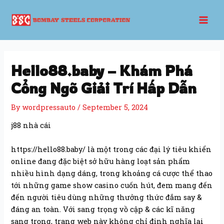
Skip
Post
Mai
to
navigation
Men
content
Hello88.baby – Khám Phá
Cổng Ngõ Giải Trí Hấp Dẫn
By
wordpressauto
/
September 5, 2024
j88 nhà cái
https://hello88.baby/ là một trong các đại lý tiêu khiển
online đang đặc biệt sở hữu hàng loạt sản phẩm
nhiều hình dạng dáng, trong khoảng cá cược thể thao
tới những game show casino cuốn hút, đem mang đến
đến người tiêu dùng những thưởng thức đắm say &
đáng an toàn. Với sang trọng vồ cập & các kĩ năng
sang trọng, trang web này không chỉ định nghĩa lại