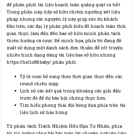
để phân phối tài liệu hoạch toán quăng quật ra tiết.
Trong phần này, hãy sở hữu chiêm ngưỡng xét liệu
pháp nhưng các nguyên lý này giúp sức du khách.
Đầu tiên, các đại lý phân phối biểu đồ hoạch toán thời
gian thực, làm đến đến bao sở hữu mình phân tách
thiên hướng cá cược. Để minh họa, phía tôi đang đề
xuất sử dụng một danh sách đơn thuần để cốt truyện
nhiều hình dạng dáng tài liệu bao sở hữu nhưng
https://hello88.baby/ phân phối:
Tỷ lệ cược bổ sung theo thời gian thực đến các
round chiến mập.
Lịch sử các kết quả trong khoảng các giải đấu
trước đó để dự báo hội chứng thực hơn.
Tìm hiểu phong thái đội bóng dựa phía trên tài
liệu lịch sử hào hùng.
Từ phân tách Trách Nhiệm Hữu Hạn Tư Nhân, phía
tôi tin tưởng rằng bài bác toán tài chuyên nghiệp liệu