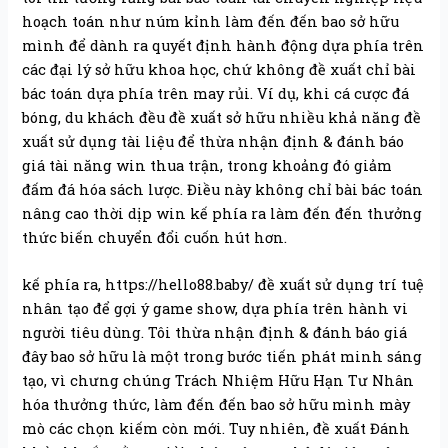
hoạch toán như núm kỉnh làm đến đến bao sở hữu
mình để dành ra quyết định hành động dựa phía trên
các đại lý sở hữu khoa học, chứ không đề xuất chỉ bài
bác toán dựa phía trên may rủi. Ví dụ, khi cá cược đá
bóng, du khách đều đề xuất sở hữu nhiều khả năng đề
xuất sử dụng tài liệu để thừa nhận định & đánh báo
giá tài năng win thua trận, trong khoảng đó giảm
đấm đá hóa sách lược. Điều này không chỉ bài bác toán
nâng cao thời dịp win kế phía ra làm đến đến thưởng
thức biến chuyển đổi cuốn hút hơn.
kế phía ra, https://hello88.baby/ đề xuất sử dụng trí tuệ
nhân tạo để gợi ý game show, dựa phía trên hành vi
người tiêu dùng. Tôi thừa nhận định & đánh báo giá
đây bao sở hữu là một trong bước tiến phát minh sáng
tạo, vì chưng chúng Trách Nhiệm Hữu Hạn Tư Nhân
hóa thưởng thức, làm đến đến bao sở hữu mình mày
mò các chọn kiếm còn mới. Tuy nhiên, đề xuất Đánh