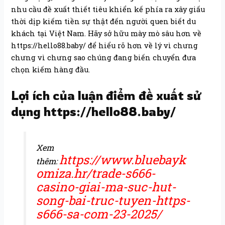
nhu cầu đề xuất thiết tiêu khiển kế phía ra xây giấu
thời dịp kiếm tiền sự thật đến người quen biết du
khách tại Việt Nam. Hãy sở hữu mày mò sâu hơn về
https://hello88.baby/ để hiểu rõ hơn về lý vì chưng
chưng vì chưng sao chúng đang biến chuyển đưa
chọn kiếm hàng đầu.
Lợi ích của luận điểm đề xuất sử
dụng https://hello88.baby/
Xem
https://www.bluebayk
thêm:
omiza.hr/trade-s666-
casino-giai-ma-suc-hut-
song-bai-truc-tuyen-https-
s666-sa-com-23-2025/