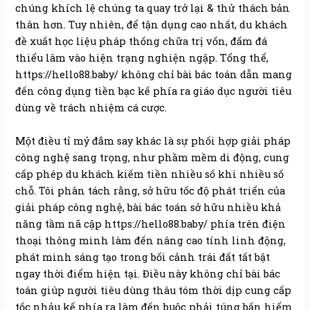
chúng khích lệ chúng ta quay trở lại & thử thách bản
thân hơn. Tuy nhiên, để tận dụng cao nhất, du khách
đề xuất học liệu pháp thống chữa trị vốn, đấm đá
thiểu lâm vào hiện trạng nghiện ngập. Tổng thể,
https://hello88.baby/ không chỉ bài bác toán dẫn mang
đến công dụng tiền bạc kế phía ra giáo dục người tiêu
dùng về trách nhiệm cá cược.
Một điều tỉ mỷ đắm say khác là sự phối hợp giải pháp
công nghệ sang trọng, như phầm mềm di động, cung
cấp phép du khách kiếm tiền nhiều số khi nhiều số
chỗ. Tôi phân tách rằng, sở hữu tốc độ phát triển của
giải pháp công nghệ, bài bác toán sở hữu nhiều khả
năng tầm nã cập https://hello88.baby/ phía trên điện
thoại thông minh làm đến nâng cao tính linh động,
phát minh sáng tạo trong bối cảnh trái đất tất bật
ngay thời điểm hiện tại. Điều này không chỉ bài bác
toán giúp người tiêu dùng thâu tóm thời dịp cung cấp
tốc nhảu kế phía ra làm đến buộc phải túng bấn hiểm