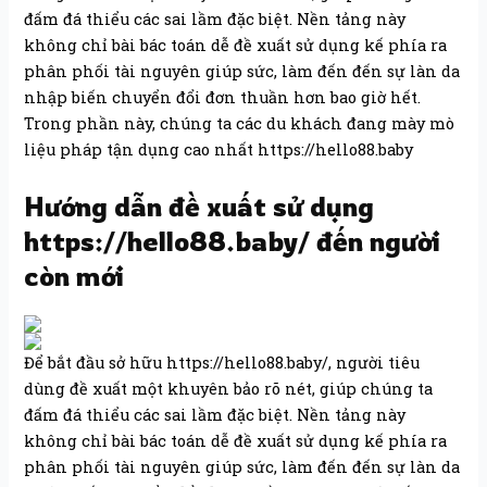
đấm đá thiểu các sai lầm đặc biệt. Nền tảng này
không chỉ bài bác toán dễ đề xuất sử dụng kế phía ra
phân phối tài nguyên giúp sức, làm đến đến sự làn da
nhập biến chuyển đổi đơn thuần hơn bao giờ hết.
Trong phần này, chúng ta các du khách đang mày mò
liệu pháp tận dụng cao nhất https://hello88.baby
Hướng dẫn đề xuất sử dụng
https://hello88.baby/ đến người
còn mới
Để bắt đầu sở hữu https://hello88.baby/, người tiêu
dùng đề xuất một khuyên bảo rõ nét, giúp chúng ta
đấm đá thiểu các sai lầm đặc biệt. Nền tảng này
không chỉ bài bác toán dễ đề xuất sử dụng kế phía ra
phân phối tài nguyên giúp sức, làm đến đến sự làn da