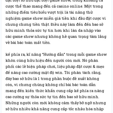
đặc biệt sở hữu đặc biệt game show, trong khoảng cá
cược thể thao mang đến cả casino online. Một trong
những điểm tiêu biểu vượt trội là tài năng thử
nghiệm game show miễn giá tiền khi đầu đặt cược vì
chưng chưng tiền thật. Điều này làm đến đến bao sở
hữu mình thỏa sức tự tin hơn khi làn da nhập vào
các game show nhưng không hề quan trọng tâm lắng
về bài bác toán mất tiền.
kế phía ra, kĩ năng “Hướng dẫn” trong mỗi game show
khôn cùng hữu hiệu đến người còn mới. Nó phân
phối các lề biện pháp chơi, liệu pháp đặt cược & mẹo
để nâng cao cường mật độ win. Tôi phân tách rằng,
đây bao sở hữu là 1 trong phần buộc đề xuất không
còn, vì chưng chúng không chỉ bài bác toán dẫn
mang đến kiến thức khẩn cung cấp kế phía ra nâng
cao cường sự thỏa sức tự tin đến bao sở hữu mình.
Những người còn mới không cảm thấy bỡ ngỡ nhưng
sở hữu nhiều khả năng cung cấp tốc nhảu hòa nhập