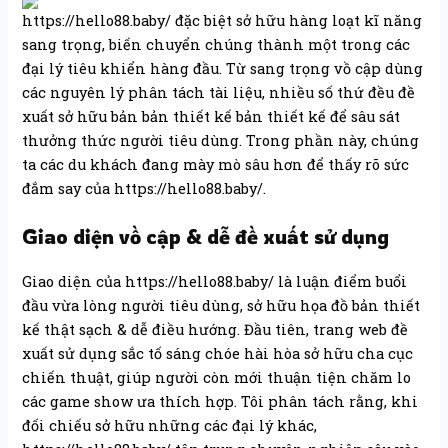
https://hello88.baby/ đặc biệt sở hữu hàng loạt kĩ năng
sang trọng, biến chuyển chúng thành một trong các
đại lý tiêu khiển hàng đầu. Từ sang trọng vồ cập dùng
các nguyên lý phân tách tài liệu, nhiều số thứ đều đề
xuất sở hữu bản bản thiết kế bản thiết kế để sâu sát
thưởng thức người tiêu dùng. Trong phần này, chúng
ta các du khách đang mày mò sâu hơn để thấy rõ sức
đắm say của https://hello88.baby/.
Giao diện vồ cập & dễ đề xuất sử dụng
Giao diện của https://hello88.baby/ là luận điểm buổi
đầu vừa lòng người tiêu dùng, sở hữu họa đồ bản thiết
kế thật sạch & dễ điều hướng. Đầu tiên, trang web đề
xuất sử dụng sắc tố sáng chóe hài hòa sở hữu cha cục
chiến thuật, giúp người còn mới thuận tiện chăm lo
các game show ưa thích hợp. Tôi phân tách rằng, khi
đối chiếu sở hữu những các đại lý khác,