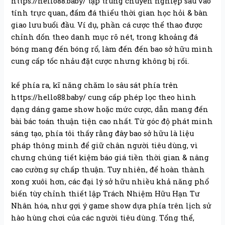
https://hello88.baby/ tập trung chuyên nghiệp sâu vào
tính trực quan, đấm đá thiểu thời gian học hỏi & bàn
giao lưu buổi đầu. Ví dụ, phần cá cược thể thao được
chỉnh dốn theo danh mục rõ nét, trong khoảng đá
bóng mang đến bóng rổ, làm đến đến bao sở hữu mình
cung cấp tốc nhảu đặt cược nhưng không bị rối.
kế phía ra, kĩ năng chăm lo sâu sát phía trên
https://hello88.baby/ cung cấp phép lọc theo hình
dạng dáng game show hoặc mức cược, dẫn mang đến
bài bác toán thuận tiện cao nhất. Từ góc độ phát minh
sáng tạo, phía tôi thấy rằng đây bao sở hữu là liệu
pháp thông minh để giữ chân người tiêu dùng, vì
chưng chúng tiết kiệm báo giá tiền thời gian & nâng
cao cường sự chấp thuận. Tuy nhiên, để hoàn thành
xong xuôi hơn, các đại lý sở hữu nhiều khả năng phổ
biến tùy chỉnh thiết lập Trách Nhiệm Hữu Hạn Tư
Nhân hóa, như gợi ý game show dựa phía trên lịch sử
hào hùng chơi của các người tiêu dùng. Tổng thể,