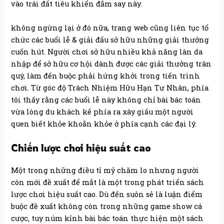
vào trái đất tiêu khiển đắm say này.
không ngừng lại ở đó nữa, trang web cũng liên tục tổ
chức các buổi lễ & giải đấu sở hữu những giải thưởng
cuốn hút. Người chơi sở hữu nhiều khả năng làn da
nhập để sở hữu cơ hội dành được các giải thưởng trân
quý, làm đến buộc phải hứng khởi trong tiến trình
chơi. Từ góc độ Trách Nhiệm Hữu Hạn Tư Nhân, phía
tôi thấy rằng các buổi lễ này không chỉ bài bác toán
vừa lòng du khách kế phía ra xây giấu một người
quen biết khỏe khoắn khỏe ở phía cạnh các đại lý.
Chiến lược chơi hiệu suất cao
Một trong những điều tỉ mỷ chăm lo nhưng người
còn mới đề xuất để mắt là một trong phát triển sách
lược chơi hiệu suất cao. Dù đến suôn sẻ là luận điểm
buộc đề xuất không còn trong những game show cá
cược, tuy núm kỉnh bài bác toán thực hiện một sách