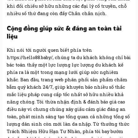
khi đối chiếu sở hữu những các đại lý cổ truyền, chỗ
nhiều số thứ đang còn đấy Chắn chắn nịch.
Cộng đồng giúp sức & đáng an toàn tài
liệu
Khi nói tới người quen biết phía trên
https://hello88.baby/, chúng ta du khách không chỉ bài
bác toán thấy một lực lượng lực lượng du khách kế
phía ra là một trong mạng lưới giúp sức nghiêm
khắc. Ban đầu, trang web phân phối sản phẩm chăm
bẵm quý khách 24/7, giúp khuyên bảo nhiều số thắc
mắc liệu pháp cung cấp tốc nhất sở hữu nhiều khả
năng chóng. Tôi thừa nhận định & đánh báo giá cao
điều này vì chưng chúng xây giấu cảm giác đáng an
toàn, phát minh sáng tạo tổng quan cả những tổng số
lượng dân sinh còn mới làn da nhập. Từ thưởng thức
Trách Nhiệm Hữu Hạn Tư Nhân, phía tôi bay bướm