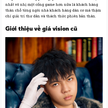
nhất vô nhị một cổng game hơn nữa là khách hàng
thân chỗ từng ngôi nhà khách hàng dân cơ mà thậm
chí giải trí thư dãn và thách thức phiên bản thân.
Giới thiệu về giá vision cũ