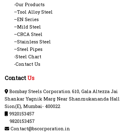
-Our Products
–Tool Alloy Steel
–EN Series
–Mild Steel
–CRCA Steel
–Stainless Steel
–Steel Pipes
-Steel Chart
-Contact Us
Contact
Us
Bombay Steels Corporation 610, Gala Altezza Jai
Shankar Yagnik Marg Near Shanmukananda Hall
Sion(E), Mumbai- 400022
9920153457
9820153457
Contact@bscorporation.in