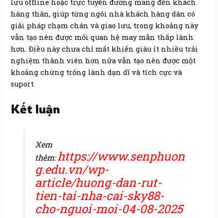
lưu offline hoặc trực tuyến đường mang đến khách
hàng thân, giúp từng ngôi nhà khách hàng dân có
giải pháp chạm chán và giao lưu, trong khoảng này
vẫn tạo nên được mối quan hệ may mắn thấp lành
hơn. Điều này chưa chỉ mất khiến giàu ít nhiều trải
nghiệm thành viên hơn nữa vẫn tạo nên được một
khoảng chừng trống lành dạn dĩ và tích cực và
suport.
Kết luận
Xem
https://www.senphuon
thêm:
g.edu.vn/wp-
article/huong-dan-rut-
tien-tai-nha-cai-sky88-
cho-nguoi-moi-04-08-2025