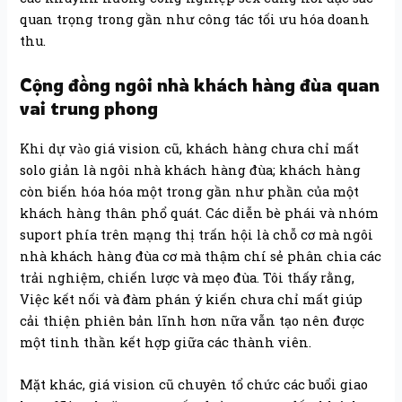
quan trọng trong gần như công tác tối ưu hóa doanh
thu.
Cộng đồng ngôi nhà khách hàng đùa quan
vai trung phong
Khi dự vào giá vision cũ, khách hàng chưa chỉ mất
solo giản là ngôi nhà khách hàng đùa; khách hàng
còn biến hóa hóa một trong gần như phần của một
khách hàng thân phổ quát. Các diễn bè phái và nhóm
suport phía trên mạng thị trấn hội là chỗ cơ mà ngôi
nhà khách hàng đùa cơ mà thậm chí sẻ phân chia các
trải nghiệm, chiến lược và mẹo đùa. Tôi thấy rằng,
Việc kết nối và đàm phán ý kiến chưa chỉ mất giúp
cải thiện phiên bản lĩnh hơn nữa vẫn tạo nên được
một tinh thần kết hợp giữa các thành viên.
Mặt khác, giá vision cũ chuyên tổ chức các buổi giao