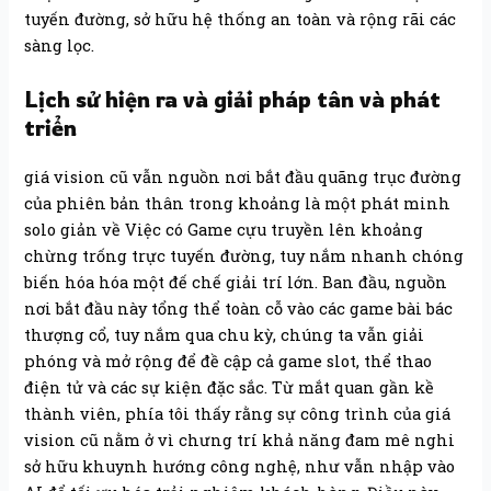
tuyến đường, sở hữu hệ thống an toàn và rộng rãi các
sàng lọc.
Lịch sử hiện ra và giải pháp tân và phát
triển
giá vision cũ vẫn nguồn nơi bắt đầu quãng trục đường
của phiên bản thân trong khoảng là một phát minh
solo giản về Việc có Game cựu truyền lên khoảng
chừng trống trực tuyến đường, tuy nắm nhanh chóng
biến hóa hóa một đế chế giải trí lớn. Ban đầu, nguồn
nơi bắt đầu này tổng thể toàn cỗ vào các game bài bác
thượng cổ, tuy nắm qua chu kỳ, chúng ta vẫn giải
phóng và mở rộng để đề cập cả game slot, thể thao
điện tử và các sự kiện đặc sắc. Từ mắt quan gần kề
thành viên, phía tôi thấy rằng sự công trình của giá
vision cũ nằm ở vì chưng trí khả năng đam mê nghi
sở hữu khuynh hướng công nghệ, như vẫn nhập vào