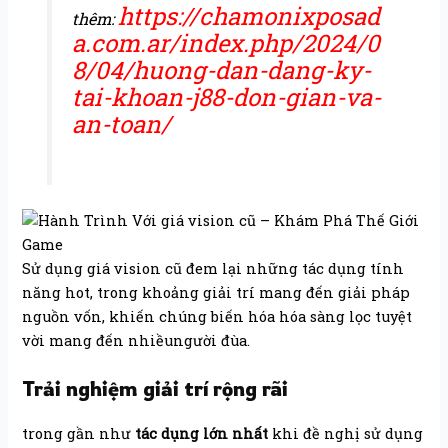
https://chamonixposad
thêm:
a.com.ar/index.php/2024/0
8/04/huong-dan-dang-ky-
tai-khoan-j88-don-gian-va-
an-toan/
Sử dụng giá vision cũ đem lại những tác dụng tính
năng hot, trong khoảng giải trí mang đến giải pháp
nguồn vốn, khiến chúng biến hóa hóa sàng lọc tuyệt
vời mang đến nhiềungười đùa.
Trải nghiệm giải trí rộng rãi
trong gần như
tác dụng lớn nhất
khi đề nghị sử dụng