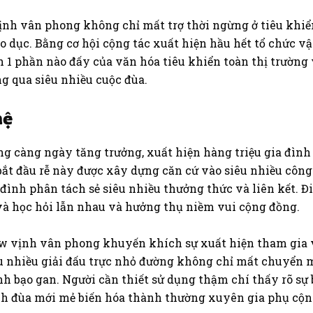
h vân phong không chỉ mất trợ thời ngừng ở tiêu khiển
áo dục. Bằng cơ hội cộng tác xuất hiện hầu hết tổ chức 
1 phần nào đấy của văn hóa tiêu khiển toàn thị trường 
g qua siêu nhiều cuộc đùa.
hệ
g càng ngày tăng trưởng, xuất hiện hàng triệu gia đìn
 bắt đầu rễ này được xây dựng căn cứ vào siêu nhiều côn
 đình phân tách sẻ siêu nhiều thưởng thức và liên kết. Đ
 và học hỏi lẫn nhau và hưởng thụ niềm vui cộng đồng.
iew vịnh vân phong khuyến khích sự xuất hiện tham gia 
iêu nhiều giải đấu trực nhỏ đường không chỉ mất chuyể
nh bạo gan. Người cần thiết sử dụng thậm chí thấy rõ sự
nh đùa mới mẻ biến hóa thành thường xuyên gia phụ cộn