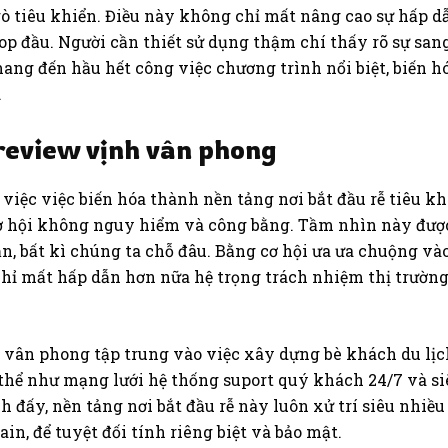
ò tiêu khiển. Điều này không chỉ mất nâng cao sự hấp dẫ
p đầu. Người cần thiết sử dụng thậm chí thấy rõ sự sang 
ang đến hầu hết công việc chương trình nổi biệt, biến 
.
review vịnh vân phong
c việc biến hóa thành nền tảng nơi bắt đầu rễ tiêu khi
1 cơ hội không nguy hiểm và công bằng. Tầm nhìn này đư
n, bất kì chúng ta chỗ đâu. Bằng cơ hội ưa ưa chuộng v
 chỉ mất hấp dẫn hơn nữa hệ trọng trách nhiệm thị trườn
 vân phong tập trung vào việc xây dựng bè khách du lịc
 thể như mạng lưới hệ thống suport quý khách 24/7 và si
 đấy, nền tảng nơi bắt đầu rễ này luôn xử trí siêu nhi
n, để tuyệt đối tính riêng biệt và bảo mật.