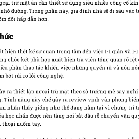
ại trừ mặt ân cần thiết sử dụng siêu nhiều công cố kỉnh 
 nhỏ đường. Trong phần này, gia đình nhà sẽ đi sâu vào t
ốm đổi hấp dẫn hơn.
thức
hiện thết kế sự quan trọng tâm đến việc 1-1 giản và 1-1 
 chóe kết phù hợp xuất hiện tía viên tổng quan rõ rệt 
nhiều phần thao tác khiến việc những quyến rũ và nôn n
m bớt rủi ro lỗi công nghệ.
ây ra thiết lập ngoại trừ mặt theo sở trường mê say ngh
g. Tính năng này chế gây ra review vịnh vân phong biế
ảm nhấn thấy giống như thể đang nằm tại vì chưng trí t
a học nhấn được nền tảng nơi bắt đầu rễ chuyển vận q
 thoại nuốm tay.