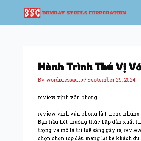
Skip
Post
to
navigation
content
Hành Trình Thú Vị Vớ
By
wordpressauto
/
September 29, 2024
review vịnh vân phong
review vịnh vân phong là 1 trong những n
Bạn hầu hết thưởng thức hấp dẫn xuất hi
trọng và mô tả trí tuệ sáng gây ra, rev
chọn chọn top đầu mang lại bè khách du l