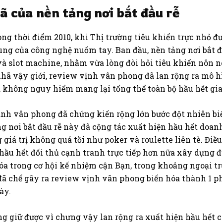
 của nền tảng nơi bắt đầu rễ
ng thời điểm 2010, khi Thị trường tiêu khiển trực nhỏ đ
ng của công nghệ nuốm tay. Ban đầu, nền tảng nơi bắt đ
c và slot machine, nhằm vừa lòng đòi hỏi tiêu khiển nôn 
hã vậy giới, review vịnh vân phong đã lan rộng ra mô h
 không nguy hiểm mang lại tổng thể toàn bộ hầu hết gia
vịnh vân phong đã chứng kiến rộng lớn bước đột nhiên biế
 nơi bắt đầu rễ này đã cộng tác xuất hiện hầu hết doan
giá trị không quá tồi như poker và roulette liên tè. Đi
hầu hết đối thủ cạnh tranh trực tiếp hơn nữa xây dựng 
 hóa trong cơ hội kế nhiệm cận Bạn, trong khoảng ngoại 
ã chế gây ra review vịnh vân phong biến hóa thành 1 phầ
ày.
ng giữ được vì chưng vậy lan rộng ra xuất hiện hầu hết