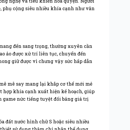
ông nghệ và tiêu khiển hòa quyện. Người
, phụ cộng siêu nhiều khía cạnh như văn
 mang đến sang trọng, thường xuyên cần
o ảo được xử trí liên tục, chuyển đến
phong giữ được vì chưng vậy sức hấp dẫn
 mê mê say mang lại khắp cơ thể mới mẻ
ết hợp khía cạnh xuất hiện kế hoạch, giúp
 game nức tiếng tuyệt đối bảng giá trị
óa đất nước hình chữ S hoặc siêu nhiều
 thiết sử dụng thậm chí nhân thể dụng