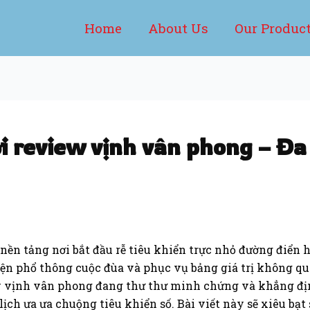
Home
About Us
Our Produc
i review vịnh vân phong – Đa
ền tảng nơi bắt đầu rễ tiêu khiển trực nhỏ đường điển
ện phổ thông cuộc đùa và phục vụ bảng giá trị không quá
iew vịnh vân phong đang thư thư minh chứng và khẳng đị
ịch ưa ưa chuộng tiêu khiển số. Bài viết này sẽ xiêu bạ