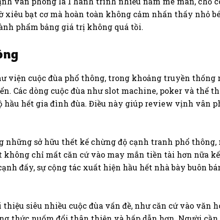
ịnh vân phong là 1 hành trình nhiều năm mê man, chỗ c
iờ xiêu bạt cơ mà hoàn toàn không cảm nhấn thấy nhỏ bé
nh phẩm bảng giá trị không quá tồi.
ông
hư viện cuộc đùa phổ thông, trong khoảng truyền thống
ển. Các dòng cuộc đùa như slot machine, poker và thể tha
ộ hầu hết gia đình đùa. Điều này giúp review vịnh vân 
g những sở hữu thết kế chừng độ cạnh tranh phổ thông,
lot không chỉ mất căn cứ vào may mắn tiền tài hơn nữa k
nh đấy, sự cộng tác xuất hiện hầu hết nhà bày buôn bán
 thiệu siêu nhiều cuộc đùa vấn đề, như căn cứ vào văn h
ng thức nuốm đổi thân thiện và hấp dẫn hơn. Người cần