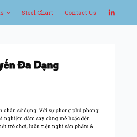
ts
Steel Chart
Contact Us
uyến Đa Dạng
ến chân sử dụng. Với sự phong phú phong
trải nghiệm đắm say cùng mê hoặc đến
hết trò chơi, luôn tiện nghi sản phẩm &