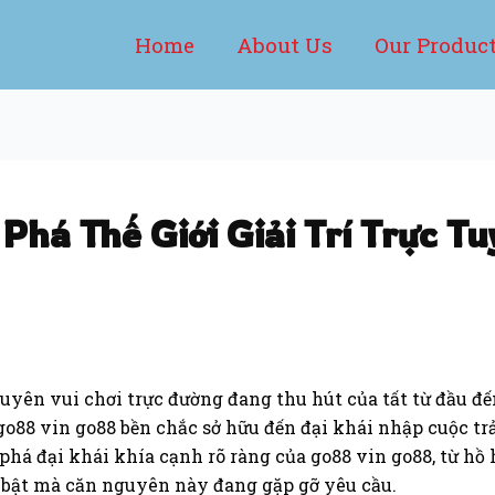
Home
About Us
Our Produc
Phá Thế Giới Giải Trí Trực T
uyên vui chơi trực đường đang thu hút của tất từ đầu đ
, go88 vin go88 bền chắc sở hữu đến đại khái nhập cuộc 
phá đại khái khía cạnh rõ ràng của go88 vin go88, từ hồ 
t bật mà căn nguyên này đang gặp gỡ yêu cầu.