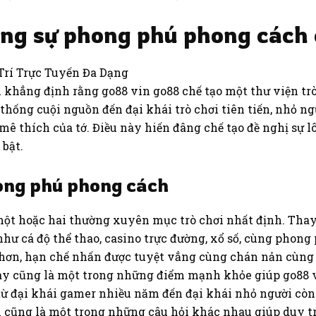
ùng sự phong phú phong cách
cầu khẳng định rằng go88 vin go88 chế tạo một thư viện
n thống cuội nguồn đến đại khái trò chơi tiên tiến, nhỏ 
 mê thích của tớ. Điều này hiến đâng chế tạo đề nghị s
 bật.
hong phú phong cách
ột hoặc hai thường xuyên mục trò chơi nhất định. Thay 
hư cá độ thể thao, casino trực đường, xổ số, cùng phong p
 hơn, hạn chế nhấn được tuyệt vẳng cùng chán nản cùng 
y cũng là một trong những điểm mạnh khỏe giúp go88 vi
từ đại khái gamer nhiều năm đến đại khái nhỏ người cò
ới cũng là một trong những câu hỏi khác nhau giúp duy t