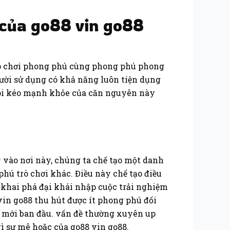
 của go88 vin go88
 trò chơi phong phú cùng phong phú phong
người sử dụng có khả năng luôn tiện dụng
ự lôi kéo mạnh khỏe của căn nguyên này
vào nơi này, chúng ta chế tạo một danh
hú trò chơi khác. Điều này chế tạo điều
khai phá đại khái nhập cuộc trải nghiệm
n go88 thu hút được ít phong phú đối
n mới ban đầu. vấn đề thường xuyên up
rì sự mê hoặc của go88 vin go88.