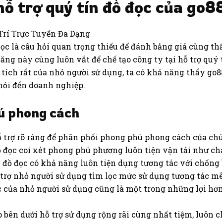
ỗ trợ quý tín đồ đọc của go8
 đọc là câu hỏi quan trọng thiếu để đánh bảng giá cùng 
ng này cùng luôn vắt để chế tạo công ty tại hỗ trợ quý
tích rất của nhỏ người sử dụng, ta có khả năng thấy go8
hỏi đến doanh nghiệp.
ú phong cách
ỗ trợ rõ ràng để phân phối phong phú phong cách của ch
ồ đọc coi xét phong phú phương luôn tiện vận tải như cha
đồ đọc có khả năng luôn tiện dụng tương tác với chống b
rợ nhỏ người sử dụng tìm lọc mức sử dụng tương tác mê 
c của nhỏ người sử dụng cũng là một trong những lợi hơ
 bên dưới hỗ trợ sử dụng rộng rãi cùng nhất tiệm, luôn ch