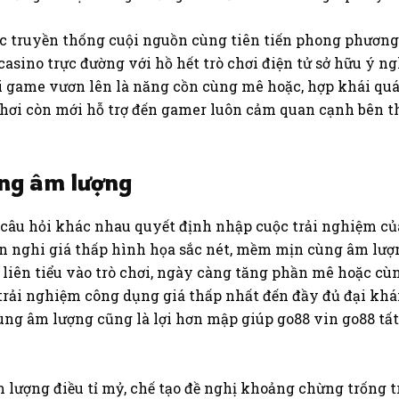
c truyền thống cuội nguồn cùng tiên tiến phong phương 
casino trực đường với hồ hết trò chơi điện tử sở hữu ý ng
i game vươn lên là năng cồn cùng mê hoặc, hợp khái quá
chơi còn mới hỗ trợ đến gamer luôn cảm quan cạnh bên t
ùng âm lượng
 câu hỏi khác nhau quyết định nhập cuộc trải nghiệm của
n nghi giá thấp hình họa sắc nét, mềm mịn cùng âm lượng
iên tiểu vào trò chơi, ngày càng tăng phần mê hoặc cùng
rải nghiệm công dụng giá thấp nhất đến đầy đủ đại khái
 cùng âm lượng cũng là lợi hơn mập giúp go88 vin go88 tấ
 lượng điều tỉ mỷ, chế tạo đề nghị khoảng chừng trống 