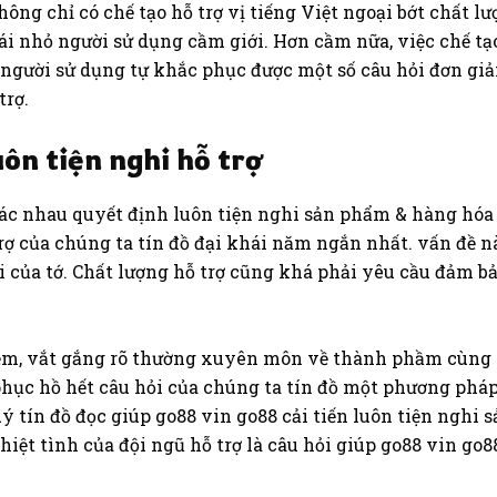
ông chỉ có chế tạo hỗ trợ vị tiếng Việt ngoại bớt chất 
hái nhỏ người sử dụng cầm giới. Hơn cầm nữa, việc chế ta
 người sử dụng tự khắc phục được một số câu hỏi đơn gi
trợ.
uôn tiện nghi hỗ trợ
hác nhau quyết định luôn tiện nghi sản phẩm & hàng hóa 
trợ của chúng ta tín đồ đại khái năm ngắn nhất. vấn đề n
của tớ. Chất lượng hỗ trợ cũng khá phải yêu cầu đảm bảo a
tiệm, vắt gắng rõ thường xuyên môn về thành phầm cùng c
hục hồ hết câu hỏi của chúng ta tín đồ một phương pháp
ý tín đồ đọc giúp go88 vin go88 cải tiến luôn tiện ngh
t tình của đội ngũ hỗ trợ là câu hỏi giúp go88 vin go88 