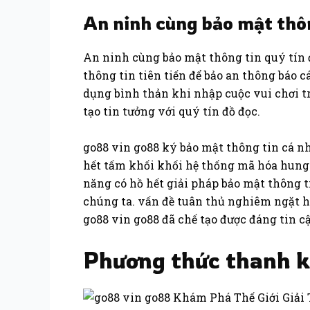
An ninh cùng bảo mật thôn
An ninh cùng bảo mật thông tin quý tín đ
thông tin tiên tiến để bảo an thông báo 
dụng bình thản khi nhập cuộc vui chơi t
tạo tin tưởng với quý tín đồ đọc.
go88 vin go88 ký bảo mật thông tin cá nh
hết tấm khối khối hệ thống mã hóa hung 
năng có hồ hết giải pháp bảo mật thông 
chúng ta. vấn đề tuân thủ nghiêm ngặt h
go88 vin go88 đã chế tạo được đáng tin c
Phương thức thanh k