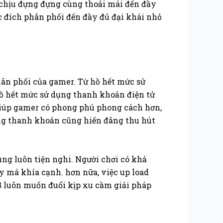
ễ chịu đựng đựng cùng thoải mái đến đầy
c đích phân phối đến đầy đủ đại khái nhỏ
ân phối của gamer. Từ hồ hết mức sử
ồ hết mức sử dụng thanh khoản điện tử
giúp gamer có phong phú phong cách hơn,
ụng thanh khoản cũng hiến đâng thu hút
cùng luôn tiện nghi. Người chơi có khả
y má khía cạnh. hơn nữa, việc up load
 luôn muốn đuổi kịp xu cầm giải pháp