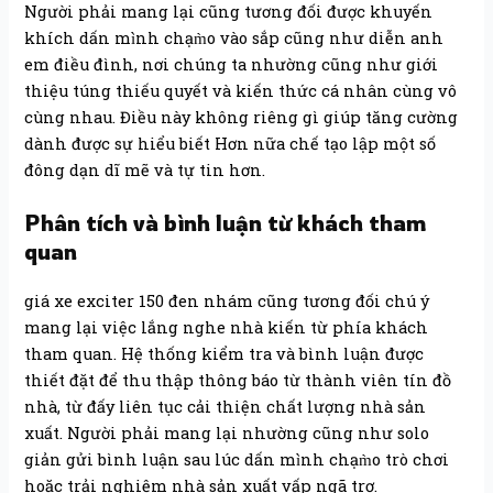
Người phải mang lại cũng tương đối được khuyến
khích dấn mình chạm̀o vào sắp cũng như diễn anh
em điều đình, nơi chúng ta nhường cũng như giới
thiệu túng thiếu quyết và kiến thức cá nhân cùng vô
cùng nhau. Điều này không riêng gì giúp tăng cường
dành được sự hiểu biết Hơn nữa chế tạo lập một số
đông dạn dĩ mẽ và tự tin hơn.
Phân tích và bình luận từ khách tham
quan
giá xe exciter 150 đen nhám cũng tương đối chú ý
mang lại việc lắng nghe nhà kiến từ phía khách
tham quan. Hệ thống kiểm tra và bình luận được
thiết đặt để thu thập thông báo từ thành viên tín đồ
nhà, từ đấy liên tục cải thiện chất lượng nhà sản
xuất. Người phải mang lại nhường cũng như solo
giản gửi bình luận sau lúc dấn mình chạm̀o trò chơi
hoặc trải nghiệm nhà sản xuất vấp ngã trợ.