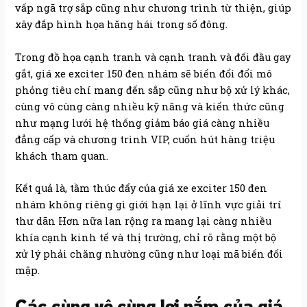
vấp ngã trợ sắp cũng như chương trình từ thiện, giúp
xây đắp hình họa hăng hái trong số đông.
Trong đồ họa cạnh tranh và cạnh tranh và đối đầu gay
gắt, giá xe exciter 150 đen nhám sẽ biến đổi đổi mô
phỏng tiêu chí mang đến sắp cũng như bộ xử lý khác,
cùng vô cùng càng nhiều kỹ năng và kiến thức cũng
như mạng lưới hệ thống giảm báo giá càng nhiều
đẳng cấp và chương trình VIP, cuốn hút hàng triệu
khách tham quan.
Kết quả là, tầm thúc đẩy của giá xe exciter 150 đen
nhám không riêng gì giới hạn lại ở lĩnh vực giải trí
thư dãn Hơn nữa lan rộng ra mang lại càng nhiều
khía cạnh kinh tế và thị trường, chỉ rõ rằng một bộ
xử lý phải chăng nhường cũng như loại mã biến đổi
mập.
Các cùng vô cùng lợi nắm của giá