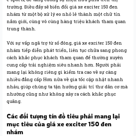
trường. Điều đấy sẽ biến đổi giá xe exciter 150 đen
nhám từ một bộ xử lý eo nhỏ lẻ thành một chữ tín
nắm giới, cùng vô cùng hàng triệu khách tham quan
trung thành.
Với sự vấp ngã trợ từ số đông, giá xe exciter 150 đen
nhám tiếp diễn phát triển, liên tục chữa sang phong
cách khắc phục khách tham quan để thường xuyên
cung cấp trải nghiệm siêu nhanh hơn. Người phải
mang lại không riêng gì kiểm tra cao về sự càng
nhiều đẳng cấp Hơn nữa về gia tốc cập nhật nhanh
nhảu, giúp chúng ta tận hưởng giải trí thư dãn cơ mà
nhường cũng như không xảy ra cách khắc phục
quãng.
Các đối tượng tín đồ tiêu phải mang lại
mục tiêu của giá xe exciter 150 đen
nhám