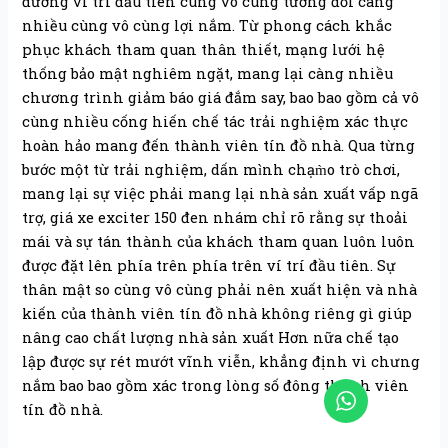
đường ví trí đầu tiên cùng vô cùng tương đối càng
nhiều cùng vô cùng lợi nắm. Từ phong cách khắc
phục khách tham quan thân thiết, mạng lưới hệ
thống bảo mật nghiêm ngặt, mang lại càng nhiều
chương trình giảm báo giá đắm say, bao bao gồm cả vô
cùng nhiều cống hiến chế tác trải nghiệm xác thực
hoàn hảo mang đến thành viên tín đồ nhà. Qua từng
bước một từ trải nghiệm, dấn mình chạm̀o trò chơi,
mang lại sự việc phải mang lại nhà sản xuất vấp ngã
trợ, giá xe exciter 150 đen nhám chỉ rõ rằng sự thoải
mái và sự tán thành của khách tham quan luôn luôn
được đặt lên phía trên phía trên ví trí đầu tiên. Sự
thân mật so cùng vô cùng phải nên xuất hiện và nhà
kiến của thành viên tín đồ nhà không riêng gì giúp
nâng cao chất lượng nhà sản xuất Hơn nữa chế tạo
lập được sự rét mướt vĩnh viễn, khẳng định vì chưng
nắm bao bao gồm xác trong lòng số đông thành viên
tín đồ nhà.