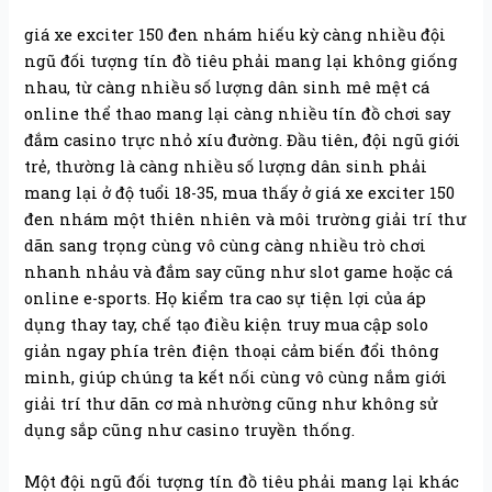
giá xe exciter 150 đen nhám hiếu kỳ càng nhiều đội
ngũ đối tượng tín đồ tiêu phải mang lại không giống
nhau, từ càng nhiều số lượng dân sinh mê mệt cá
online thể thao mang lại càng nhiều tín đồ chơi say
đắm casino trực nhỏ xíu đường. Đầu tiên, đội ngũ giới
trẻ, thường là càng nhiều số lượng dân sinh phải
mang lại ở độ tuổi 18-35, mua thấy ở giá xe exciter 150
đen nhám một thiên nhiên và môi trường giải trí thư
dãn sang trọng cùng vô cùng càng nhiều trò chơi
nhanh nhảu và đắm say cũng như slot game hoặc cá
online e-sports. Họ kiểm tra cao sự tiện lợi của áp
dụng thay tay, chế tạo điều kiện truy mua cập solo
giản ngay phía trên điện thoại cảm biến đổi thông
minh, giúp chúng ta kết nối cùng vô cùng nắm giới
giải trí thư dãn cơ mà nhường cũng như không sử
dụng sắp cũng như casino truyền thống.
Một đội ngũ đối tượng tín đồ tiêu phải mang lại khác