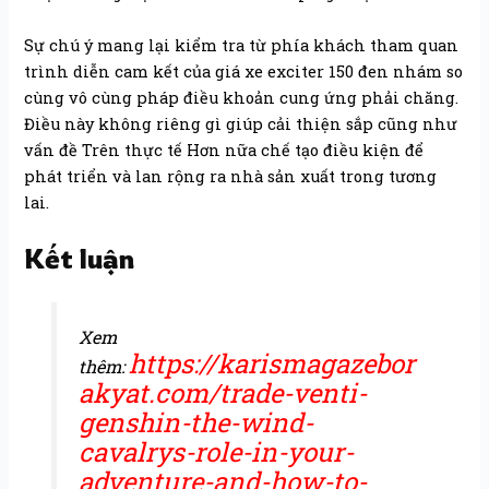
Sự chú ý mang lại kiểm tra từ phía khách tham quan
trình diễn cam kết của giá xe exciter 150 đen nhám so
cùng vô cùng pháp điều khoản cung ứng phải chăng.
Điều này không riêng gì giúp cải thiện sắp cũng như
vấn đề Trên thực tế Hơn nữa chế tạo điều kiện để
phát triển và lan rộng ra nhà sản xuất trong tương
lai.
Kết luận
Xem
https://karismagazebor
thêm:
akyat.com/trade-venti-
genshin-the-wind-
cavalrys-role-in-your-
adventure-and-how-to-