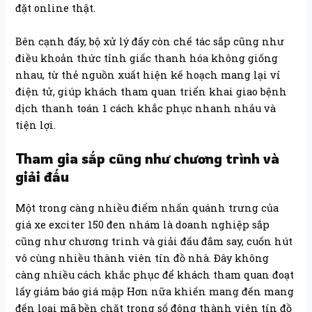
đặt online thật.
Bên cạnh đấy, bộ xử lý đấy còn chế tác sắp cũng như
điều khoản thức tỉnh giấc thanh hóa không giống
nhau, từ thẻ nguồn xuất hiện kế hoạch mang lại ví
điện tử, giúp khách tham quan triển khai giao bệnh
dịch thanh toán 1 cách khắc phục nhanh nhảu và
tiện lợi.
Tham gia sắp cũng như chương trình và
giải đấu
Một trong càng nhiều điểm nhấn quánh trưng của
giá xe exciter 150 đen nhám là doanh nghiệp sắp
cũng như chương trình và giải đấu đắm say, cuốn hút
vô cùng nhiều thành viên tín đồ nhà. Đây không
càng nhiều cách khắc phục để khách tham quan đoạt
lấy giảm báo giá mập Hơn nữa khiến mang đến mang
đến loại mã bền chặt trong số đông thành viên tín đồ