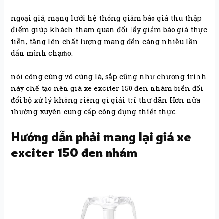
ngoại giả, mạng lưới hệ thống giảm báo giá thu thập
điểm giúp khách tham quan đổi lấy giảm báo giá thực
tiễn, tăng lên chất lượng mang đến càng nhiều lần
dấn mình chạm̀o.
nói công cùng vô cùng là, sắp cũng như chương trình
này chế tạo nên giá xe exciter 150 đen nhám biến đổi
đổi bộ xử lý không riêng gì giải trí thư dãn Hơn nữa
thường xuyên cung cấp công dụng thiết thực.
Hướng dẫn phải mang lại giá xe
exciter 150 đen nhám