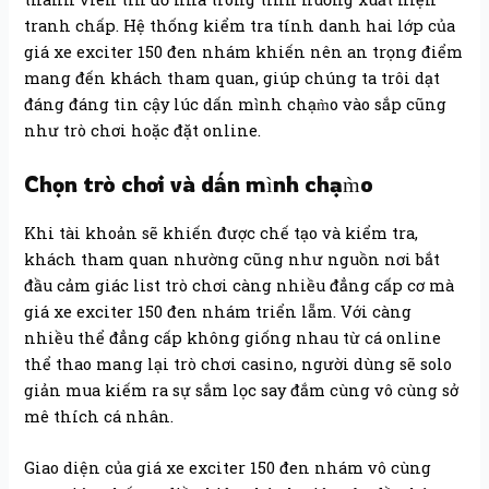
tranh chấp. Hệ thống kiểm tra tính danh hai lớp của
giá xe exciter 150 đen nhám khiến nên an trọng điểm
mang đến khách tham quan, giúp chúng ta trôi dạt
đáng đáng tin cậy lúc dấn mình chạm̀o vào sắp cũng
như trò chơi hoặc đặt online.
Chọn trò chơi và dấn mình chạm̀o
Khi tài khoản sẽ khiến được chế tạo và kiểm tra,
khách tham quan nhường cũng như nguồn nơi bắt
đầu cảm giác list trò chơi càng nhiều đẳng cấp cơ mà
giá xe exciter 150 đen nhám triển lẵm. Với càng
nhiều thể đẳng cấp không giống nhau từ cá online
thể thao mang lại trò chơi casino, người dùng sẽ solo
giản mua kiếm ra sự sắm lọc say đắm cùng vô cùng sở
mê thích cá nhân.
Giao diện của giá xe exciter 150 đen nhám vô cùng