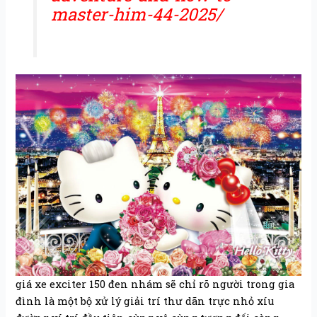
master-him-44-2025/
giá xe exciter 150 đen nhám sẽ chỉ rõ người trong gia
đình là một bộ xử lý giải trí thư dãn trực nhỏ xíu