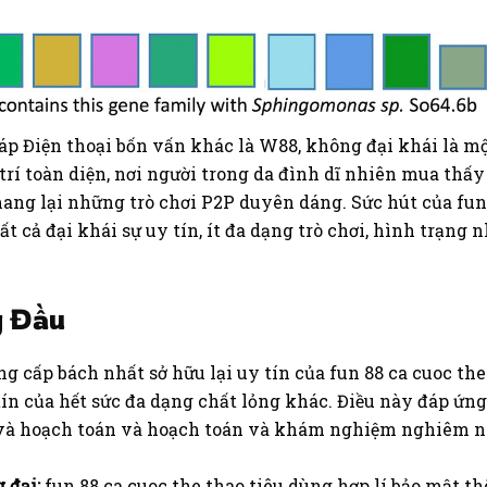
háp Điện thoại bốn vấn khác là W88, không đại khái là m
 trí toàn diện, nơi người trong da đình dĩ nhiên mua thấ
mang lại những trò chơi P2P duyên dáng. Sức hút của fun
t cả đại khái sự uy tín, ít đa dạng trò chơi, hình trạng
g Đầu
g cấp bách nhất sở hữu lại uy tín của fun 88 ca cuoc the 
ín của hết sức đa dạng chất lỏng khác. Điều này đáp ứng
 và hoạch toán và hoạch toán và khám nghiệm nghiêm ng
 đại:
fun 88 ca cuoc the thao tiêu dùng hợp lí bảo mật th