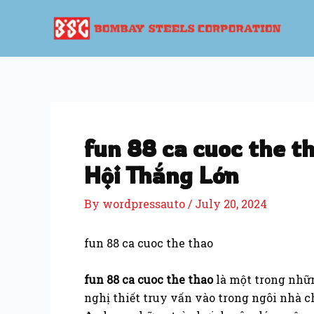
Skip
Post
to
navigation
content
fun 88 ca cuoc the t
Hội Thắng Lớn
By
wordpressauto
/
July 20, 2024
fun 88 ca cuoc the thao
fun 88 ca cuoc the thao
là một trong nhữn
nghị thiết truy vấn vào trong ngôi nhà c