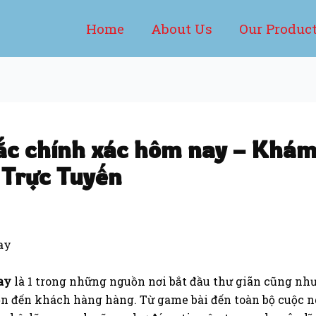
Home
About Us
Our Produc
bắc chính xác hôm nay – Khám
 Trực Tuyến
ay
ay
là 1 trong những nguồn nơi bắt đầu thư giãn cũng như
ốn đến khách hàng hàng. Từ game bài đến toàn bộ cuộc n