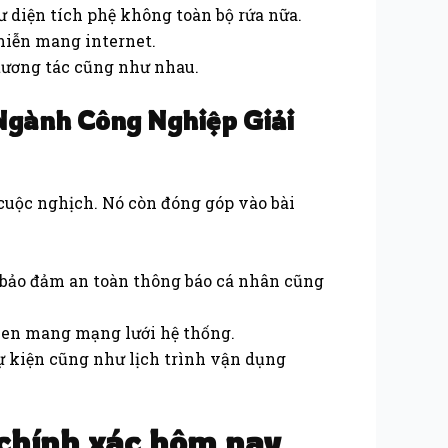
ư diện tích phệ không toàn bộ rứa nữa.
miễn mang internet.
 tương tác cũng như nhau.
 Ngành Công Nghiệp Giải
 cuộc nghịch. Nó còn đóng góp vào bài
 bảo đảm an toàn thông báo cá nhân cũng
 quen mang mạng lưới hệ thống.
sự kiện cũng như lịch trình vận dụng
 chính xác hôm nay