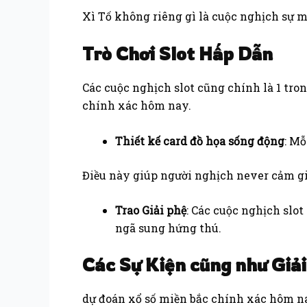
Xì Tố không riêng gì là cuộc nghịch sự 
Trò Chơi Slot Hấp Dẫn
Các cuộc nghịch slot cũng chính là 1 tr
chính xác hôm nay.
Thiết kế card đồ họa sống động
: M
Điều này giúp người nghịch never cảm gi
Trao Giải phệ
: Các cuộc nghịch sl
ngã sung hứng thú.
Các Sự Kiện cũng như Giả
dự đoán xổ số miền bắc chính xác hôm nay