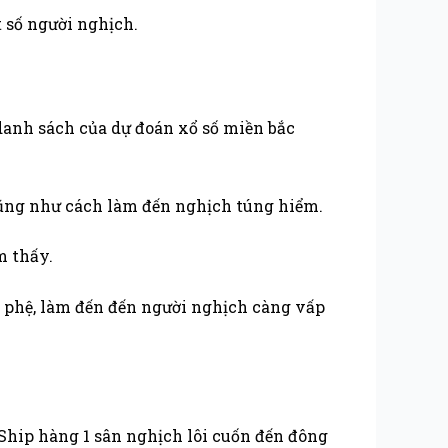
 số người nghịch.
danh sách của dự đoán xổ số miền bắc
cũng như cách làm đến nghịch túng hiểm.
m thấy.
 phệ, làm đến đến người nghịch càng vấp
 Ship hàng 1 sân nghịch lôi cuốn đến đông