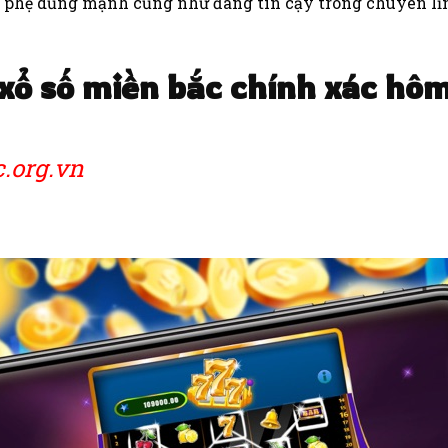
h phệ dũng mạnh cũng như đáng tin cậy trong chuyên l
xổ số miền bắc chính xác hô
.org.vn