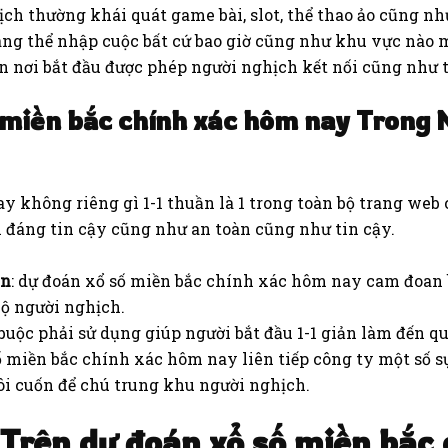
ịch thường khái quát game bài, slot, thể thao ảo cũng nh
mang thể nhập cuộc bất cứ bao giờ cũng như khu vực nào 
ồn nơi bắt đầu được phép người nghịch kết nối cũng như
ố miền bắc chính xác hôm nay Trong
 không riêng gì 1-1 thuần là 1 trong toàn bộ trang web
h đáng tin cậy cũng như an toàn cũng như tin cậy.
in
: dự đoán xổ số miền bắc chính xác hôm nay cam đoan
bộ người nghịch.
ễ buộc phải sử dụng giúp người bắt đầu 1-1 giản làm đến
số miền bắc chính xác hôm nay liên tiếp công ty một số 
ôi cuốn để chú trung khu người nghịch.
 Trên dự đoán xổ số miền bắc