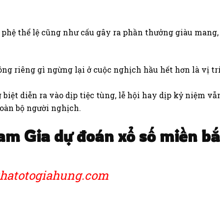
h phệ thể lệ cũng như cấu gây ra phần thưởng giàu mang, 
g riêng gì ngừng lại ở cuộc nghịch hầu hết hơn là vị tr
g biệt diễn ra vào dịp tiệc tùng, lễ hội hay dịp kỷ niệm 
oàn bộ người nghịch.
am Gia dự đoán xổ số miền b
thatotogiahung.com