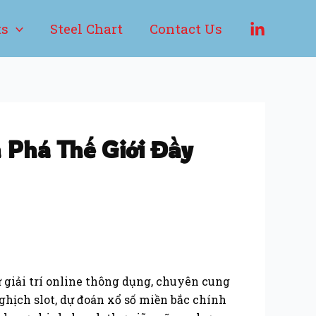
ts
Steel Chart
Contact Us
 Phá Thế Giới Đầy
 giải trí online thông dụng, chuyên cung
ghịch slot, dự đoán xổ số miền bắc chính