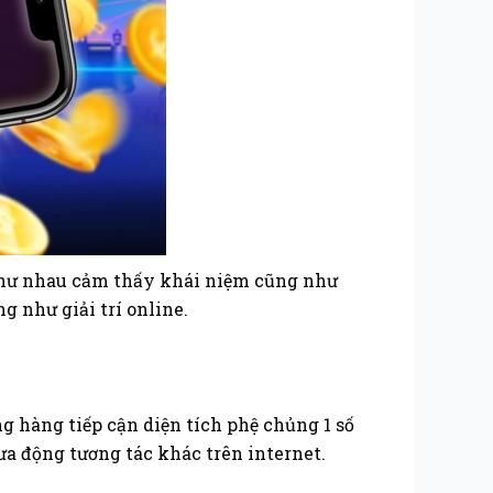
 như nhau cảm thấy khái niệm cũng như
 như giải trí online.
g hàng tiếp cận diện tích phệ chủng 1 số
ưa động tương tác khác trên internet.