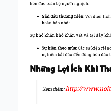
hòn đảo toàn bộ người nghịch.
Giải đấu thường niên
: Với diện tíc
hoàn hảo nhất.
Sự khó khăn khó khăn vất vả tại đây khôn
Sự kiện theo mùa
: Các sự kiện riên
nghiệm bắt đầu đến đông hòn đảo t
Những Lợi Ích Khi Th
http://www.noi
Xem thêm: