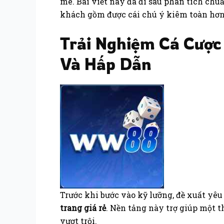
mê. Bài viết này đã đi sâu phân tích chuẩ
khách gồm được cái chú ý kiêm toàn hơn 
Trải Nghiệm Cá Cược 
Và Hấp Dẫn
Trước khi bước vào kỹ lưỡng, đề xuất yêu
trang giá rẻ
. Nền tảng này trợ giúp một 
vượt trội.