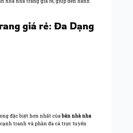
án nhà nha trang giá rẻ, giúp đến hành
rang giá rẻ: Đa Dạng
rong đặc biệt hơn nhất của
bán nhà nha
cạnh tranh và phần đa cá trực tuyến