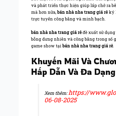
và phát triển thực hiện giúp lấp chở ra 
mà hơn nữa,
bán nhà nha trang giá rẻ
ký 
trực tuyến công bằng và minh bạch.
bán nhà nha trang giá rẻ
đề xuất sử dụng 
bỗng dưng nhiên và công bằng trong số g
game show tại
bán nhà nha trang giá rẻ
.
Khuyến Mãi Và Chươn
Hấp Dẫn Và Đa Dạng
https://www.glo
Xem thêm:
06-08-2025