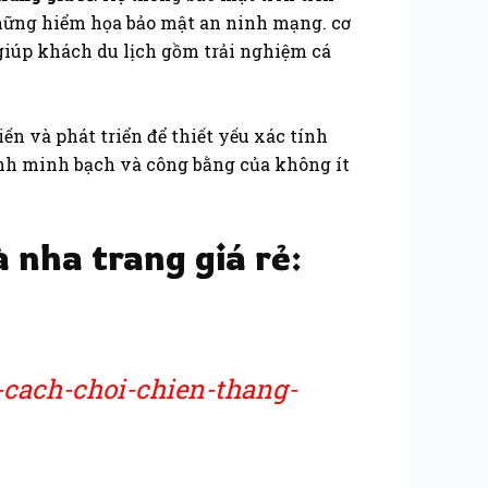
 những hiểm họa bảo mật an ninh mạng. cơ
giúp khách du lịch gồm trải nghiệm cá
n và phát triển để thiết yếu xác tính
ính minh bạch và công bằng của không ít
nha trang giá rẻ:
-cach-choi-chien-thang-