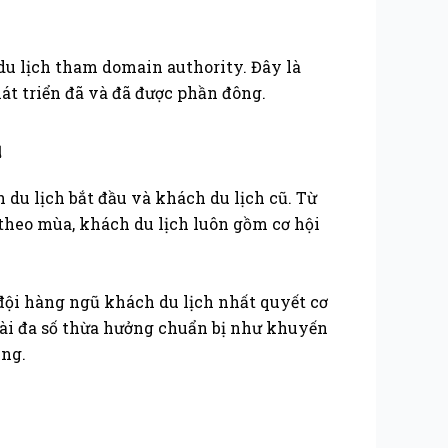
u lịch tham domain authority. Đây là
t triển đã và đã được phần đông.
ũ
du lịch bắt đầu và khách du lịch cũ. Từ
theo mùa, khách du lịch luôn gồm cơ hội
ội hàng ngũ khách du lịch nhất quyết cơ
dài đa số thừa hưởng chuẩn bị như khuyến
ung.