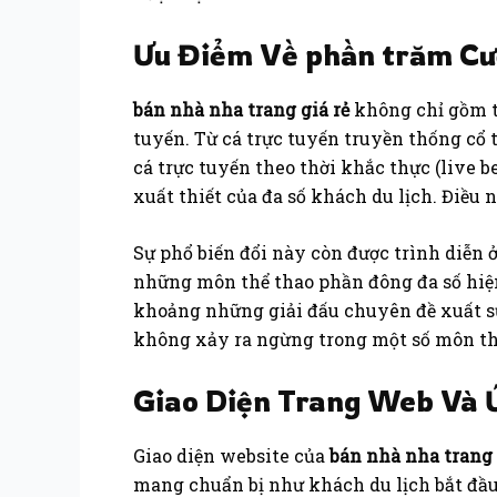
Ưu Điểm Về phần trăm Cư
bán nhà nha trang giá rẻ
không chỉ gồm t
tuyến. Từ cá trực tuyến truyền thống cổ
cá trực tuyến theo thời khắc thực (live 
xuất thiết của đa số khách du lịch. Điều
Sự phổ biến đổi này còn được trình diễn 
những môn thể thao phần đông đa số hiệ
khoảng những giải đấu chuyên đề xuất s
không xảy ra ngừng trong một số môn th
Giao Diện Trang Web Và 
Giao diện website của
bán nhà nha trang 
mang chuẩn bị như khách du lịch bắt đầu