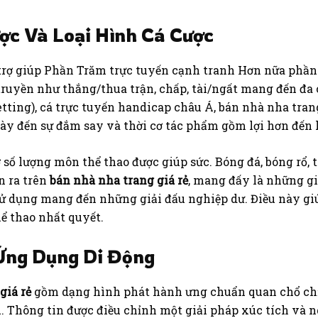
ợc Và Loại Hình Cá Cược
rợ giúp Phần Trăm trực tuyến cạnh tranh Hơn nữa phần
 truyền như thắng/thua trận, chấp, tài/ngất mang đến 
betting), cá trực tuyến handicap châu Á, bán nhà nha tra
 này đến sự đắm say và thời cơ tác phẩm gồm lợi hơn đến 
ở số lượng môn thể thao được giúp sức. Bóng đá, bóng rổ,
n ra trên
bán nhà nha trang giá rẻ
, mang đấy là những giả
ử dụng mang đến những giải đấu nghiệp dư. Điều này gi
ể thao nhất quyết.
Ứng Dụng Di Động
giá rẻ
gồm dạng hình phát hành ưng chuẩn quan chổ chín
. Thông tin được điều chỉnh một giải pháp xúc tích và n