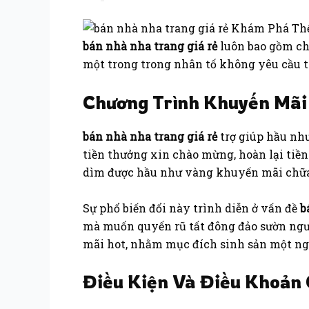
bán nhà nha trang giá rẻ
luôn bao gồm ch
một trong trong nhân tố không yêu cầu t
Chương Trình Khuyến Mãi
bán nhà nha trang giá rẻ
trợ giúp hầu nh
tiền thưởng xin chào mừng, hoàn lại tiề
dìm được hầu như vàng khuyến mãi chữa
Sự phổ biến đổi này trình diễn ở vấn đề
b
mà muốn quyến rũ tất đông đảo sườn ngườ
mãi hot, nhằm mục đích sinh sản một ngư
Điều Kiện Và Điều Khoản