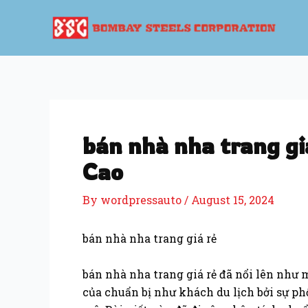
Skip
Post
to
navigation
content
bán nhà nha trang gi
Cao
By
wordpressauto
/
August 15, 2024
bán nhà nha trang giá rẻ
bán nhà nha trang giá rẻ đã nổi lên như 
của chuẩn bị như khách du lịch bởi sự p