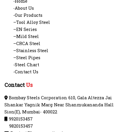
-Home
-About Us
-Our Products
–Tool Alloy Steel
–EN Series
–Mild Steel
–CRCA Steel
–Stainless Steel
–Steel Pipes
-Steel Chart
-Contact Us
Contact
Us
Bombay Steels Corporation 610, Gala Altezza Jai
Shankar Yagnik Marg Near Shanmukananda Hall
Sion(E), Mumbai- 400022
9920153457
9820153457