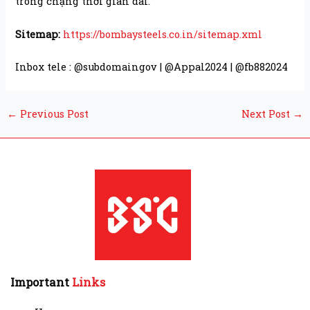
trong chặng thời gian dài.
Sitemap:
https://bombaysteels.co.in/sitemap.xml
Inbox tele : @subdomaingov | @Appal2024 | @fb882024
←
Previous Post
Next Post
→
Important
Links